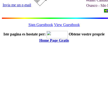
Walter Cândid
Invia me un e-mail
Osasco - São P
Sign Guestbook
View Guestbook
Iste pagina es hostate per:
Obtene vostre proprie
Home Page Gratis