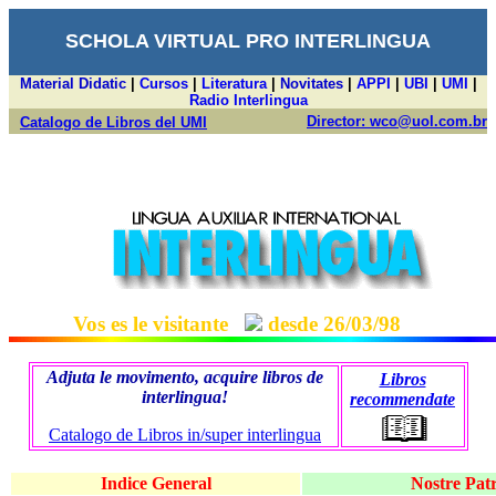
SCHOLA VIRTUAL PRO INTERLINGUA
Material Didatic
|
Cursos
|
Literatura
|
Novitates
|
APPI
|
UBI
|
UMI
|
Radio Interlingua
Director: wco@uol.com.br
Catalogo de Libros del UMI
interlingua
Vos es le visitante
desde 26/03/98
Adjuta le movimento, acquire libros de
Libros
interlingua!
recommendate
Catalogo de Libros in/super interlingua
Indice General
Nostre Pat