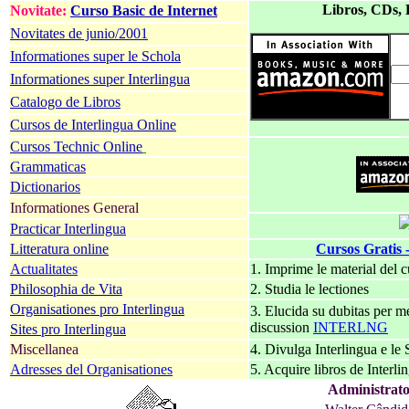
Libros, CDs,
Novitate:
Curso Basic de Internet
Novitates de junio/2001
Informationes super le Schola
Informationes super Interlingua
Catalogo de Libros
Cursos de Interlingua Online
Cursos Technic Online
Grammaticas
Dictionarios
Informationes General
Practicar Interlingua
Litteratura online
Cursos Gratis 
Actualitates
1. Imprime le material del 
Philosophia de Vita
2. Studia le lectiones
Organisationes pro Interlingua
3. Elucida su dubitas per m
discussion
INTERLNG
Sites pro Interlingua
Miscellanea
4. Divulga Interlingua e le 
Adresses del Organisationes
5. Acquire libros de Interli
Administrator