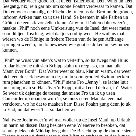
Dat Wedder weer grood so, at ut een Billerbook, keen Wind un keen
Seegang, nix, rein gar nix um soone Foahrt verdwass to kamen. Dat
Duken weer eenmalig, de Fische de freten us dat Brot un de grönen,
infroren Arfken man so ut use Hand. Se keemen in alle Farben un
Gröten de een sik vorstellen kann. At wi mit Duken dahn weer’n,
maakte „Phil" noch eene Umkreisung vun de Insel, dat weer meiss
soon lüttjen Toschlag, wiel dat jo so ruhig weer. He wull us mal
wiesen wo de Könige in fröhere Tieten vun de hogen Affhänge
sprungen weer’n, um to bewiesen wie goot se duken un swimmen
kunnen.
„Phil" he wuss vun allen’s wat to vertell’n, so halfwegs nah Huus
to, dar bleev he mit sien Schipp stahn un reep „so, nu man alle
Mann över Bord". Dat Water weer so blau, klar un warm, dar weer
nich een de sick besworr’n de, um in soon grooted Swimmbecken
rum planschen to können. "Phil" siene Fro „Jenny", se lachte luut
un sprung man so Hals över’n Kopp, mit all eer Tüch an, in‘t Water.
Se weer uk dejenige de toseeg dat miene Fro un ik up usen
Camcorder up noamen wurr’n, se moss eeren Man dat eersmal
verkloren, wo he dat to maaken harr. Disse Foahrt gung denn jo uk
to End, un dat weer’t --- so dachen wi.
Nah twee Joahr weer’n wi mal woller up de Insel Maui, up Urlaub
un harrn an dissen Daag besloten eene Wieneree to besöken, dat
schull glieks nah Middag los gahn. De Besichtigung de duurde siene