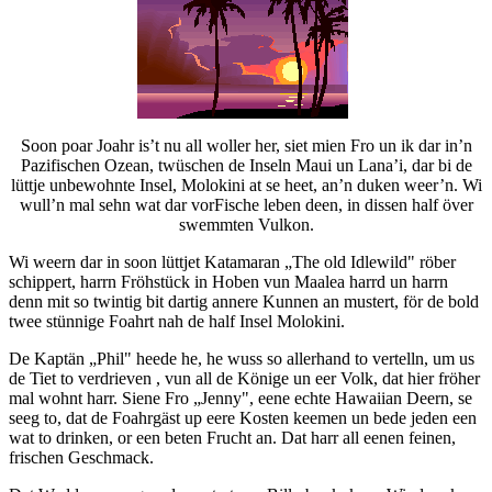
Soon poar Joahr is’t nu all woller her, siet mien Fro un ik dar in’n
Pazifischen Ozean, twüschen de Inseln Maui un Lana’i, dar bi de
lüttje unbewohnte Insel, Molokini at se heet, an’n duken weer’n. Wi
wull’n mal sehn wat dar vorFische leben deen, in dissen half över
swemmten Vulkon.
Wi weern dar in soon lüttjet Katamaran „The old Idlewild" röber
schippert, harrn Fröhstück in Hoben vun Maalea harrd un harrn
denn mit so twintig bit dartig annere Kunnen an mustert, för de bold
twee stünnige Foahrt nah de half Insel Molokini.
De Kaptän „Phil" heede he, he wuss so allerhand to vertelln, um us
de Tiet to verdrieven , vun all de Könige un eer Volk, dat hier fröher
mal wohnt harr. Siene Fro „Jenny", eene echte Hawaiian Deern, se
seeg to, dat de Foahrgäst up eere Kosten keemen un bede jeden een
wat to drinken, or een beten Frucht an. Dat harr all eenen feinen,
frischen Geschmack.