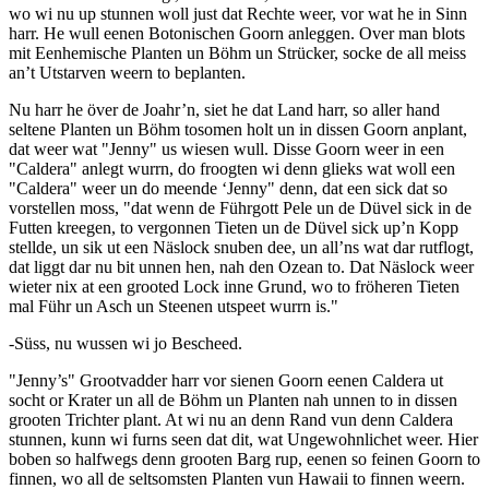
wo wi nu up stunnen woll just dat Rechte weer, vor wat he in Sinn
harr. He wull eenen Botonischen Goorn anleggen. Over man blots
mit Eenhemische Planten un Böhm un Strücker, socke de all meiss
an’t Utstarven weern to beplanten.
Nu harr he över de Joahr’n, siet he dat Land harr, so aller hand
seltene Planten un Böhm tosomen holt un in dissen Goorn anplant,
dat weer wat "Jenny" us wiesen wull. Disse Goorn weer in een
"Caldera" anlegt wurrn, do froogten wi denn glieks wat woll een
"Caldera" weer un do meende ‘Jenny" denn, dat een sick dat so
vorstellen moss, "dat wenn de Führgott Pele un de Düvel sick in de
Futten kreegen, to vergonnen Tieten un de Düvel sick up’n Kopp
stellde, un sik ut een Näslock snuben dee, un all’ns wat dar rutflogt,
dat liggt dar nu bit unnen hen, nah den Ozean to. Dat Näslock weer
wieter nix at een grooted Lock inne Grund, wo to fröheren Tieten
mal Führ un Asch un Steenen utspeet wurrn is."
-Süss, nu wussen wi jo Bescheed.
"Jenny’s" Grootvadder harr vor sienen Goorn eenen Caldera ut
socht or Krater un all de Böhm un Planten nah unnen to in dissen
grooten Trichter plant. At wi nu an denn Rand vun denn Caldera
stunnen, kunn wi furns seen dat dit, wat Ungewohnlichet weer. Hier
boben so halfwegs denn grooten Barg rup, eenen so feinen Goorn to
finnen, wo all de seltsomsten Planten vun Hawaii to finnen weern.