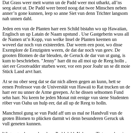
Dat Grass weer meit wurnn un de Padd weer moi utharkt, all’ns
seeg akrot ut. De Padd weer breed noog dat twee Minschen neben
anner’n gone kunnen, leep so anne Siet vun denn Trichter langsom
nah unnen dahl.
Jeden een vun de Planten harr een Schild bistahn wo up Hawaiian,
Englisch un up Latain de Naam upstund . Use Gastgeberin wuss all
de Namen ut’n Kopp, vun welke Insel de Planten keemen un
woveel dar noch vun existeerden. Dar weern een poor, wo disse
Exemplore de Eenzigsten weern, de dat dar noch vun geev. De
grooten Blomen de dar bleuden, de Geruck de dar vun ut gung, is
kum to beschrieben. "Jenny" harr dit nu all moi up de Reeg holln ,
siet eer Grootvadder sturben weer, vor een poor Joahr un se dit moie
Stück Land arvt harr.
At se nu ober seeg dat se dar nich alleen gegen an kunn, hett se
eenen Professor vun de Universität vun Hawaii to Rat trucken un de
harr eer nu unner de Arme greepen. At he dissen seltsomen Fund
sehn harr. Nu keem he jeden Monat mit eenige vun siene Studenten
röber vun Oahu un hulp eer, dat all up de Reeg to holln.
Manchmol gung se vun Padd aff um us mal ne Handvull vun de
groten Blomen to plücken darmit wi denn besunderen Geruck uk
vull geneten kunnen.