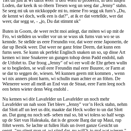
Tiet un just at wi darbi weer’n den Wien to probeern, in den lüttjen
Loden, dar keek ik so öbern Tresen weg un seeg dar „Jenny" stahn.
Se seeg mi uk un nickkoppde mi to, miene Fro segg uk furn’s „Du,
de kennt wi doch, welk een is dat?", at ik er dat vertellde, wer dat
weer, dar segg se, - „jo, Du dat stimmt uk"
Buten in Goorn, de weer recht moi anlegt, dar möten wi up mit de
Fro, wi stellden us woller vor un se wuss uk furns vun wo se us
kennde. Se stellde us eere Freundin vor, dat weer eene Japonerin, de
dar up Besök weer. Dat weer ne ganz feine Deern, dat kunn een
furns seen. Se kunn uk perfekt Englisch snaken un so, up disse Art
kemen wi inne Snakeree un gungen tohop denn Padd endohl, nah
de Utfohrt to. Dar froog „Jenny" of wi eer woll de Ehr geben wulln
se to beglieden, se wull eere Freundin mal eere Buuree, or Farm at
se dar to seggen de, wiesen. Wi kunnen geern mit kommen , wenn
wi nix anners plont harrn, wi schulln man achter er an föhrn. De
Wieneree weer all meiß an End vun de Straat, eere Farm leeg noch
een beten wieter denn Weg endohl .
Nu kemen wi dör Lavafelder un Lavafelder un noch mehr
Lavafelder un nah soon Tiet bleev „Jenny" vor’n Heck stahn, nehm
dat Slott aff un leet us dör, maakte dat Heck woller to un dat Slott
an. Dat gung nu noch seß- seben mal so, bit wi toless so half wegs
up de Siet vun Haleakala, dat is de groote Barg dar up Maui, rup
föhrt weern. Se lachte ut fullen Hals un övert ganze Gesicht un
seggt -"nu stiegt man ut, wi sünd dar, nu will’k jo mal wat wiesen."