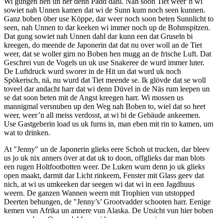
Wi gungen hen un her denn Padd dahl. Nah soon Tiet weer’n wi
sowiet nah Unnen kamen dat wi de Sunn kum noch seen kunnen.
Ganz boben öber use Köppe, dar weer noch soon beten Sunnlicht to
seen, nah Unnen to dar keeken wi immer noch up de Bohmspitzen.
Dat gung sowiet nah Unnen dahl dar kunn een dat Gruseln bi
kreegen, do meende de Japonerin dat dat nu over woll an de Tiet
weer, dat se woller girn no Boben hen mugg an de frische Luft. Dat
Geschrei vun de Vogels un uk use Snakeree de wurd immer luter.
De Luftdruck wurd sworer in de Hit un dat wurd uk noch
Spökerisch, nä, nu wurd dat Tiet meende se. Ik glövde dat se woll
toveel dar andacht harr dat wi denn Düvel in de Näs rum leepen un
se dat soon beten mit de Angst kreegen harr. Wi mossen us
mannigmal versnuben up den Weg nah Boben to, wiel dat so heet
weer, weer’n all meiss verdosst, at wi bi de Gebäude ankeemen.
Use Gastgeberin load us uk furns in, man eben mit rin to kamen, um
wat to drinken.
At "Jenny" un de Japonerin glieks eere Schoh ut trucken, dar bleev
us jo uk nix anners över at dat uk to doon, offglieks dar man blots
een rugen Holtfootbotten weer. De Luken wurn denn jo uk glieks
open maakt, darmit dar Licht rinkeem, Fenster mit Glass geev dat
nich, at wi us umkeeken dar seegen wi dat wi in een Jagdhuus
weern. De ganzen Wannen weern mit Trophien vun utstopped
Deerten behungen, de "Jenny’s’ Grootvadder schooten harr. Eenige
kemen vun Afrika un annere vun Alaska. De Utsicht vun hier boben