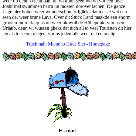
weer up denn Ozean dahl un wi kunn seen wo wi vor een poar
Joahr mal swummen harrn un mossen doröver lachen. De ganze
Lage hier boben weer wunnerschön, offglieks dat meiste wat een
seen de, weer brune Lava. Over dit Stück Land maakde een enorm
grooten Indruck up us un weer uk woll de Höhepunkt vun usen
Urlaub, denn wi wussen glieks dat nich all to veel Touristen dit hier
jemals to seen kreegen, vor us jedenfalls weer dat eenmalig.
Trüch nah: Miene to Huus Siet - Homepage
E - mail: