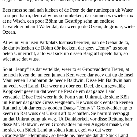
Eers moss se mal nah kieken of de Peer, de dar rumleepen uk Water
to supen harrn, denn at wi us so umkeken, dar kunnen wi wieter nix
at ne Wisch, een poor Böhm un Gestrüpp sehn un endlose
Lavafelder bit an’t Water dal, dar weer jo de Ozean, de groote, wiete
Ozean.
At wi nu vun usen Parkplatz losmascheerden, nah de Gebäude to,
de dar twüschen de Böhm dör keeken, dar geev „Jenny" us soon
beten Unnerricht, at to wat sick up dissen Barg aff speeld harr, so
wiet at se dat wuss.
So at "Jenny" us dat vertellde, weer to er Grootvadder’s Tieten, at
he noch leven de, un een jungen Kerl weer, dar geev dat up de Insel
Maui eenen Landbaron de heede Baldwin. Disse Mr. Baldwin harr
nu veel, veel Land. Dar weer nu ober een Deel, de em gewaltig
Koppkeelt geev un dat weer ne Pest de em dat ganze Land
versaude. Disse Pest weer in de Form vun Unkruut, de siene Köh
un Rinner dat ganze Grass wegnehm. He wuss sick eenfach keenen
Rat mehr, bit dar eenes gooden Daags "Jenny’s" Grootvadder up to
keem un Rat wuss dat Unkrut aff to schaffen. Se harrn’d versoggt
un dat Unkrut gung uk weg. Ut Dankborkeit vor disse Rettung harr
disse Mr. Baldwin, eeren Grootvadder nu een Angebot maakt, dat
he sick een Stück Land ut söken kunn, egol wo dat weer.
Grootvadder Flemming , so heede he, meende dat dit Stück Land