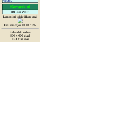
Asiaco
Kemaskini
08 Jun 2003
Laman ini telah dikunjungi
kali semenjak 01.04.1997
Kehendak sistem
800 x 600 pixel
IE 4.x ke atas