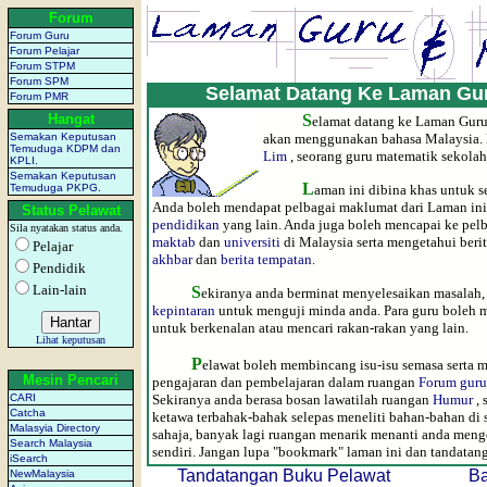
Forum
Forum Guru
Forum Pelajar
Forum STPM
Forum SPM
Selamat Datang Ke Laman Gur
Forum PMR
Hangat
S
elamat datang ke Laman Guru 
Semakan Keputusan
akan menggunakan bahasa Malaysia. 
Temuduga KDPM dan
Lim
, seorang guru matematik sekola
KPLI.
Semakan Keputusan
L
Temuduga PKPG.
aman ini dibina khas untuk s
Anda boleh mendapat pelbagai maklumat dari Laman ini
Status Pelawat
pendidikan
yang lain. Anda juga boleh mencapai ke pel
Sila nyatakan status anda.
maktab
dan
universiti
di Malaysia serta mengetahui beri
Pelajar
akhbar
dan
berita tempatan
.
Pendidik
Lain-lain
S
ekiranya anda berminat menyelesaikan masalah
kepintaran
untuk menguji minda anda. Para guru boleh 
untuk berkenalan atau mencari rakan-rakan yang lain.
Lihat keputusan
P
elawat boleh membincang isu-isu semasa serta 
Mesin Pencari
pengajaran dan pembelajaran dalam ruangan
Forum guru
CARI
Sekiranya anda berasa bosan lawatilah ruangan
Humur
, 
Catcha
ketawa terbahak-bahak selepas meneliti bahan-bahan di sa
Malasyia Directory
sahaja, banyak lagi ruangan menarik menanti anda meng
Search Malaysia
sendiri. Jangan lupa "bookmark" laman ini dan tandatan
iSearch
Tandatangan Buku Pelawat
Ba
NewMalaysia