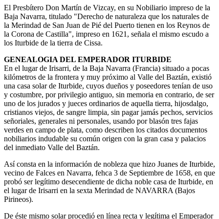
El Presbítero Don Martín de Vizcay, en su Nobiliario impreso de la
Baja Navarra, titulado "Derecho de naturaleza que los naturales de
la Merindad de San Juan de Pié del Puerto tienen en los Reynos de
la Corona de Castilla", impreso en 1621, señala el mismo escudo a
los Iturbide de la tierra de Cissa.
GENEALOGIA DEL EMPERADOR ITURBIDE
En el lugar de Irisarri, de la Baja Navarra (Francia) situado a pocas
kilómetros de la frontera y muy próximo al Valle del Baztán, existió
una casa solar de Iturbide, cuyos dueños y poseedores tenían de uso
y costumbre, por privilegio antiguo, sin memoria en contrario, de ser
uno de los jurados y jueces ordinarios de aquella tierra, hijosdalgo,
cristianos viejos, de sangre limpia, sin pagar jamás pechos, servicios
señoriales, generales ni personales, usando por blasón tres fajas
verdes en campo de plata, como describen los citados documentos
nobiliarios indudable su común origen con la gran casa y palacios
del inmediato Valle del Baztán.
Así consta en la información de nobleza que hizo Juanes de Iturbide,
vecino de Falces en Navarra, fehca 3 de Septiembre de 1658, en que
probó ser legítimo desecendiente de dicha noble casa de Iturbide, en
el lugar de Irisarri en la sexta Merindad de NAVARRA (Bajos
Pirineos).
De éste mismo solar procedió en línea recta y legítima el Emperador