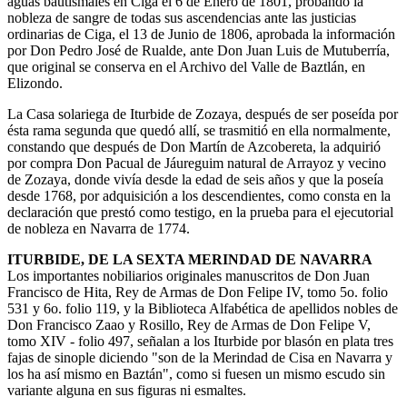
aguas bautismales en Ciga el 6 de Enero de 1801, probando la
nobleza de sangre de todas sus ascendencias ante las justicias
ordinarias de Ciga, el 13 de Junio de 1806, aprobada la información
por Don Pedro José de Rualde, ante Don Juan Luis de Mutuberría,
que original se conserva en el Archivo del Valle de Baztlán, en
Elizondo.
La Casa solariega de Iturbide de Zozaya, después de ser poseída por
ésta rama segunda que quedó allí, se trasmitió en ella normalmente,
constando que después de Don Martín de Azcobereta, la adquirió
por compra Don Pacual de Jáureguim natural de Arrayoz y vecino
de Zozaya, donde vivía desde la edad de seis años y que la poseía
desde 1768, por adquisición a los descendientes, como consta en la
declaración que prestó como testigo, en la prueba para el ejecutorial
de nobleza en Navarra de 1774.
ITURBIDE, DE LA SEXTA MERINDAD DE NAVARRA
Los importantes nobiliarios originales manuscritos de Don Juan
Francisco de Hita, Rey de Armas de Don Felipe IV, tomo 5o. folio
531 y 6o. folio 119, y la Biblioteca Alfabética de apellidos nobles de
Don Francisco Zaao y Rosillo, Rey de Armas de Don Felipe V,
tomo XIV - folio 497, señalan a los Iturbide por blasón en plata tres
fajas de sinople diciendo "son de la Merindad de Cisa en Navarra y
los ha así mismo en Baztán", como si fuesen un mismo escudo sin
variante alguna en sus figuras ni esmaltes.