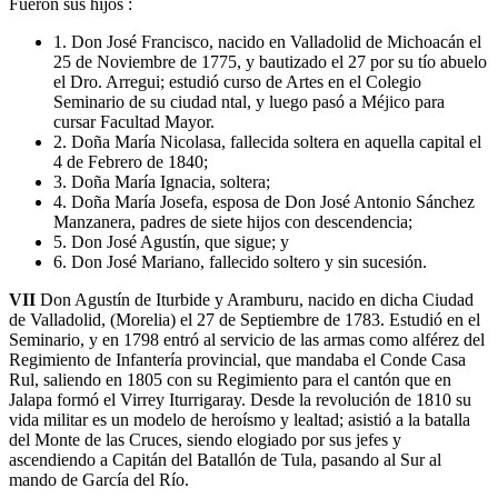
Fueron sus hijos :
1. Don José Francisco, nacido en Valladolid de Michoacán el
25 de Noviembre de 1775, y bautizado el 27 por su tío abuelo
el Dro. Arregui; estudió curso de Artes en el Colegio
Seminario de su ciudad ntal, y luego pasó a Méjico para
cursar Facultad Mayor.
2. Doña María Nicolasa, fallecida soltera en aquella capital el
4 de Febrero de 1840;
3. Doña María Ignacia, soltera;
4. Doña María Josefa, esposa de Don José Antonio Sánchez
Manzanera, padres de siete hijos con descendencia;
5. Don José Agustín, que sigue; y
6. Don José Mariano, fallecido soltero y sin sucesión.
VII
Don Agustín de Iturbide y Aramburu, nacido en dicha Ciudad
de Valladolid, (Morelia) el 27 de Septiembre de 1783. Estudió en el
Seminario, y en 1798 entró al servicio de las armas como alférez del
Regimiento de Infantería provincial, que mandaba el Conde Casa
Rul, saliendo en 1805 con su Regimiento para el cantón que en
Jalapa formó el Virrey Iturrigaray. Desde la revolución de 1810 su
vida militar es un modelo de heroísmo y lealtad; asistió a la batalla
del Monte de las Cruces, siendo elogiado por sus jefes y
ascendiendo a Capitán del Batallón de Tula, pasando al Sur al
mando de García del Río.