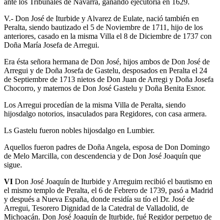
ante los Tribunales de Navarra, ganando ejecutoria en 1629.
V.- Don José de Iturbide y Alvarez de Eulate, nació también en
Peralta, siendo bautizado el 5 de Noviembre de 1711, hijo de los
anteriores, casado en la misma Villa el 8 de Diciembre de 1737 con
Doña María Josefa de Arregui.
Era ésta señora hermana de Don José, hijos ambos de Don José de
Arregui y de Doña Josefa de Gastelu, desposados en Peralta el 24
de Septiembre de 1713 nietos de Don Juan de Arregi y Doña Josefa
Chocorro, y maternos de Don José Gastelu y Doña Benita Esnor.
Los Arregui procedían de la misma Villa de Peralta, siendo
hijosdalgo notorios, insaculados para Regidores, con casa armera.
Ls Gastelu fueron nobles hijosdalgo en Lumbier.
Aquellos fueron padres de Doña Angela, esposa de Don Domingo
de Melo Marcilla, con descendencia y de Don José Joaquín que
sigue.
VI
Don José Joaquín de Iturbide y Arreguim recibió el bautismo en
el mismo templo de Peralta, el 6 de Febrero de 1739, pasó a Madrid
y después a Nueva España, donde residía su tío el Dr. José de
Arregui, Tesorero Dignidad de la Catedral de Valladolid, de
Michoacán. Don José Joaquín de Iturbide, fué Regidor perpetuo de