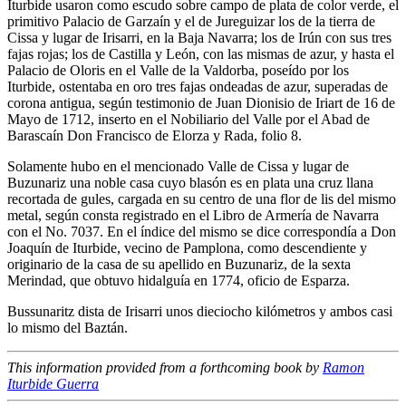
Iturbide usaron como escudo sobre campo de plata de color verde, el
primitivo Palacio de Garzaín y el de Jureguizar los de la tierra de
Cissa y lugar de Irisarri, en la Baja Navarra; los de Irún con sus tres
fajas rojas; los de Castilla y León, con las mismas de azur, y hasta el
Palacio de Oloris en el Valle de la Valdorba, poseído por los
Iturbide, ostentaba en oro tres fajas ondeadas de azur, superadas de
corona antigua, según testimonio de Juan Dionisio de Iriart de 16 de
Mayo de 1712, inserto en el Nobiliario del Valle por el Abad de
Barascaín Don Francisco de Elorza y Rada, folio 8.
Solamente hubo en el mencionado Valle de Cissa y lugar de
Buzunariz una noble casa cuyo blasón es en plata una cruz llana
recortada de gules, cargada en su centro de una flor de lis del mismo
metal, según consta registrado en el Libro de Armería de Navarra
con el No. 7037. En el índice del mismo se dice correspondía a Don
Joaquín de Iturbide, vecino de Pamplona, como descendiente y
originario de la casa de su apellido en Buzunariz, de la sexta
Merindad, que obtuvo hidalguía en 1774, oficio de Esparza.
Bussunaritz dista de Irisarri unos dieciocho kilómetros y ambos casi
lo mismo del Baztán.
This information provided from a forthcoming book by
Ramon
Iturbide Guerra