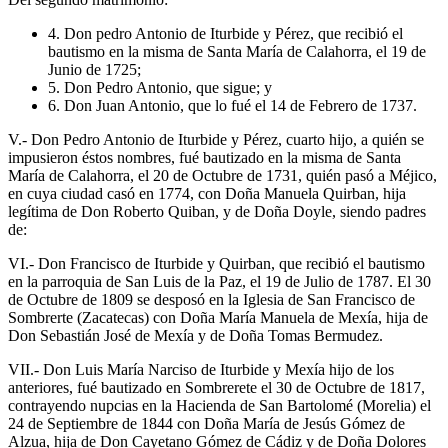
4. Don pedro Antonio de Iturbide y Pérez, que recibió el
bautismo en la misma de Santa María de Calahorra, el 19 de
Junio de 1725;
5. Don Pedro Antonio, que sigue; y
6. Don Juan Antonio, que lo fué el 14 de Febrero de 1737.
V.- Don Pedro Antonio de Iturbide y Pérez, cuarto hijo, a quién se
impusieron éstos nombres, fué bautizado en la misma de Santa
María de Calahorra, el 20 de Octubre de 1731, quién pasó a Méjico,
en cuya ciudad casó en 1774, con Doña Manuela Quirban, hija
legítima de Don Roberto Quiban, y de Doña Doyle, siendo padres
de:
VI.- Don Francisco de Iturbide y Quirban, que recibió el bautismo
en la parroquia de San Luis de la Paz, el 19 de Julio de 1787. El 30
de Octubre de 1809 se desposó en la Iglesia de San Francisco de
Sombrerte (Zacatecas) con Doña María Manuela de Mexía, hija de
Don Sebastián José de Mexía y de Doña Tomas Bermudez.
VII.- Don Luis María Narciso de Iturbide y Mexía hijo de los
anteriores, fué bautizado en Sombrerete el 30 de Octubre de 1817,
contrayendo nupcias en la Hacienda de San Bartolomé (Morelia) el
24 de Septiembre de 1844 con Doña María de Jesús Gómez de
Alzua, hija de Don Cayetano Gómez de Cádiz y de Doña Dolores