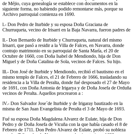
de Méjio, cuya genealogía se establece con documentos en la
siguiente forma, no habiendo podido remontarse más, porque su
Archivo parroquial comienza en 1690.
l.- Don Pedro de Iturbide y su esposa Doña Graciana de
Churruqueta, vecino de Irisarri en la Baja Navarra, fueron padres de
ll.- Don Bernardo de Iturbide y Churruqueta, natural del mismo
Irisarri, que pasó a residir a la Villa de Falces, en Navarra, donde
contrajo matrimonio en su parroquial de Santa María, el 20 de
Octubre de 1660, con Doña Isabel de Mendiondo, hija de Don
Miguel y de Doña Catalina de Sola, vecinos de Falces. Su hijo.
lll.- Don José de Iturbide y Mendiondo, recibió el bautismo en el
mismo templo de Falces, el 21 de Febrero de 1666, trasladando su
residencia a la Villa de Peralta, donde fué desposado el 27 de Mayo
de 1691, con Doña Antonia de Irigarya y de Doña Josefa de Orduña
vecinos de Peralta. Aquellos procrearon a :
lV.- Don Salvador Jose´de Iturbide y de Irigaray bautizado en la
misma de San Juan Evangelista de Peralta el 3 de Mayo de 1693.
Fué su esposa Doña Magdalena Alvarez de Eulate, hija de Don
Pedro y de Doña Josefa de Vicuña con la que había casado el 8 de
Febrero de 1711. Don Pedro Alvarez de Eulate, probó su nobleza