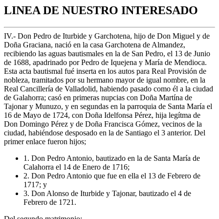
LINEA DE NUESTRO INTERESADO
IV.- Don Pedro de Iturbide y Garchotena, hijo de Don Miguel y de
Doña Graciana, nació en la casa Garchotena de Almandez,
recibiendo las aguas bautismales en la de San Pedro, el 13 de Junio
de 1688, apadrinado por Pedro de Iquejena y María de Mendioca.
Esta acta bautismal fué inserta en los autos para Real Provisión de
nobleza, tramitados por su hermano mayor de igual nombre, en la
Real Cancillería de Valladolid, habiendo pasado como él a la ciudad
de Galahorra; casó en primeras nupcias con Doña Martína de
Tajonar y Munuzo, y en segundas en la parroquia de Santa María el
16 de Mayo de 1724, con Doña Idelfonsa Pérez, hija legítma de
Don Domingo Pérez y de Doña Francisca Gómez, vecinos de la
ciudad, habiéndose desposado en la de Santiago el 3 anterior. Del
primer enlace fueron hijos;
1. Don Pedro Antonio, bautizado en la de Santa María de
Calahorra el 14 de Enero de 1716;
2. Don Pedro Antonio que fue en ella el 13 de Febrero de
1717; y
3. Don Alonso de Iturbide y Tajonar, bautizado el 4 de
Febrero de 1721.
Del segundo matrimonio: