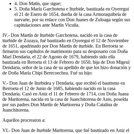
4. Don Matín, que sigue;
5. Doña María Garchotena e Iturbide, bautizada en Oyeregui
el 21 de Enero de 1654, dueña de la casa Armoraquibela de
narvarte, por su enlace con Don Juanes de Zuloaga según sus
capitulaciones ante Martín Vicuña.
IV.- Don Martín de Iturbide Garchotena, nacido en la casa de
iturbide de Zozaya, fué bautizado en Oyeregui el 12 de Noviembre
de 1651, apadrinado por Don Martín de iturbide. En Berroeta se
firmaron sus capítulos de matrimonio para su desposario con Doña
Marí Dendaria, el 22 de Agosto de 1679, habiendo sido ella
bautizada en Beroeta el 13 de Febrero de 1650, hija de Don Migeul
Dendaria, señor de la casa de su apellido de que los hizo donación y
de Doña María Chipi Berecoechea. Fué su hijo:
V.- Don Juan de Iturbidea y Dendaria, que recibió el bautismo en
Berroeta el 12 de Junio de 1685, habiendo nacido en la casa
Dendaria. Casó en Aniz el 11 de Febrero de 1714, con Doña Juana
de Maritorena, nacida en la casa de Juanchitorena de Anis, poseída
por sus padres Don Martín de Martiorena y Doña Catalina de
Juanchitorena.
Aquellos procrearon a:
VI.- Don Juan de Iturbide Maritorena, que fué bautizado en Aniz el