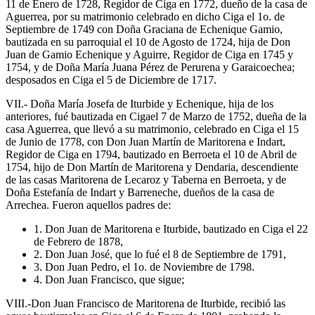
11 de Enero de 1728, Regidor de Ciga en 1772, dueño de la casa de
Aguerrea, por su matrimonio celebrado en dicho Ciga el 1o. de
Septiembre de 1749 con Doña Graciana de Echenique Gamio,
bautizada en su parroquial el 10 de Agosto de 1724, hija de Don
Juan de Gamio Echenique y Aguirre, Regidor de Ciga en 1745 y
1754, y de Doña María Juana Pérez de Perurena y Garaicoechea;
desposados en Ciga el 5 de Diciembre de 1717.
VII.- Doña María Josefa de Iturbide y Echenique, hija de los
anteriores, fué bautizada en Cigael 7 de Marzo de 1752, dueña de la
casa Aguerrea, que llevó a su matrimonio, celebrado en Ciga el 15
de Junio de 1778, con Don Juan Martín de Maritorena e Indart,
Regidor de Ciga en 1794, bautizado en Berroeta el 10 de Abril de
1754, hijo de Don Martín de Maritorena y Dendaria, descendiente
de las casas Maritorena de Lecaroz y Taberna en Berroeta, y de
Doña Estefanía de Indart y Barreneche, dueños de la casa de
Arrechea. Fueron aquellos padres de:
1. Don Juan de Maritorena e Iturbide, bautizado en Ciga el 22
de Febrero de 1878,
2. Don Juan José, que lo fué el 8 de Septiembre de 1791,
3. Don Juan Pedro, el 1o. de Noviembre de 1798.
4. Don Juan Francisco, que sigue;
VIII.-Don Juan Francisco de Maritorena de Iturbide, recibió las