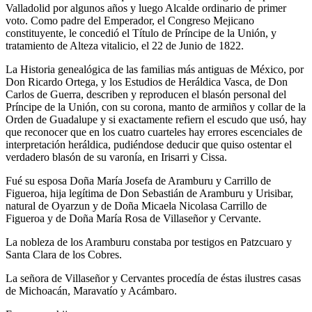
Valladolid por algunos años y luego Alcalde ordinario de primer
voto. Como padre del Emperador, el Congreso Mejicano
constituyente, le concedió el Título de Príncipe de la Unión, y
tratamiento de Alteza vitalicio, el 22 de Junio de 1822.
La Historia genealógica de las familias más antiguas de México, por
Don Ricardo Ortega, y los Estudios de Heráldica Vasca, de Don
Carlos de Guerra, describen y reproducen el blasón personal del
Príncipe de la Unión, con su corona, manto de armiños y collar de la
Orden de Guadalupe y si exactamente refiern el escudo que usó, hay
que reconocer que en los cuatro cuarteles hay errores escenciales de
interpretación heráldica, pudiéndose deducir que quiso ostentar el
verdadero blasón de su varonía, en Irisarri y Cissa.
Fué su esposa Doña María Josefa de Aramburu y Carrillo de
Figueroa, hija legítima de Don Sebastián de Aramburu y Urisibar,
natural de Oyarzun y de Doña Micaela Nicolasa Carrillo de
Figueroa y de Doña María Rosa de Villaseñor y Cervante.
La nobleza de los Aramburu constaba por testigos en Patzcuaro y
Santa Clara de los Cobres.
La señora de Villaseñor y Cervantes procedía de éstas ilustres casas
de Michoacán, Maravatío y Acámbaro.