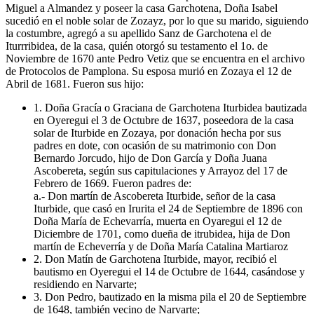
Miguel a Almandez y poseer la casa Garchotena, Doña Isabel
sucedió en el noble solar de Zozayz, por lo que su marido, siguiendo
la costumbre, agregó a su apellido Sanz de Garchotena el de
Iturrribidea, de la casa, quién otorgó su testamento el 1o. de
Noviembre de 1670 ante Pedro Vetiz que se encuentra en el archivo
de Protocolos de Pamplona. Su esposa murió en Zozaya el 12 de
Abril de 1681. Fueron sus hijo:
1. Doña Gracía o Graciana de Garchotena Iturbidea bautizada
en Oyeregui el 3 de Octubre de 1637, poseedora de la casa
solar de Iturbide en Zozaya, por donación hecha por sus
padres en dote, con ocasión de su matrimonio con Don
Bernardo Jorcudo, hijo de Don García y Doña Juana
Ascobereta, según sus capitulaciones y Arrayoz del 17 de
Febrero de 1669. Fueron padres de:
a.- Don martín de Ascobereta Iturbide, señor de la casa
Iturbide, que casó en Irurita el 24 de Septiembre de 1896 con
Doña María de Echevarría, muerta en Oyaregui el 12 de
Diciembre de 1701, como dueña de itrubidea, hija de Don
martín de Echeverría y de Doña María Catalina Martiaroz
2. Don Matín de Garchotena Iturbide, mayor, recibió el
bautismo en Oyeregui el 14 de Octubre de 1644, casándose y
residiendo en Narvarte;
3. Don Pedro, bautizado en la misma pila el 20 de Septiembre
de 1648, también vecino de Narvarte;