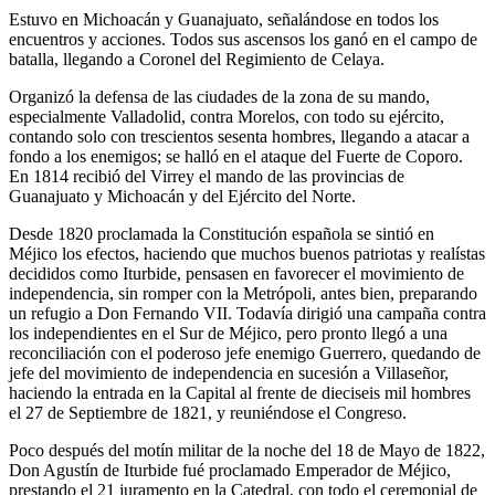
Estuvo en Michoacán y Guanajuato, señalándose en todos los
encuentros y acciones. Todos sus ascensos los ganó en el campo de
batalla, llegando a Coronel del Regimiento de Celaya.
Organizó la defensa de las ciudades de la zona de su mando,
especialmente Valladolid, contra Morelos, con todo su ejército,
contando solo con trescientos sesenta hombres, llegando a atacar a
fondo a los enemigos; se halló en el ataque del Fuerte de Coporo.
En 1814 recibió del Virrey el mando de las provincias de
Guanajuato y Michoacán y del Ejército del Norte.
Desde 1820 proclamada la Constitución española se sintió en
Méjico los efectos, haciendo que muchos buenos patriotas y realístas
decididos como Iturbide, pensasen en favorecer el movimiento de
independencia, sin romper con la Metrópoli, antes bien, preparando
un refugio a Don Fernando VII. Todavía dirigió una campaña contra
los independientes en el Sur de Méjico, pero pronto llegó a una
reconciliación con el poderoso jefe enemigo Guerrero, quedando de
jefe del movimiento de independencia en sucesión a Villaseñor,
haciendo la entrada en la Capital al frente de dieciseis mil hombres
el 27 de Septiembre de 1821, y reuniéndose el Congreso.
Poco después del motín militar de la noche del 18 de Mayo de 1822,
Don Agustín de Iturbide fué proclamado Emperador de Méjico,
prestando el 21 juramento en la Catedral, con todo el ceremonial de