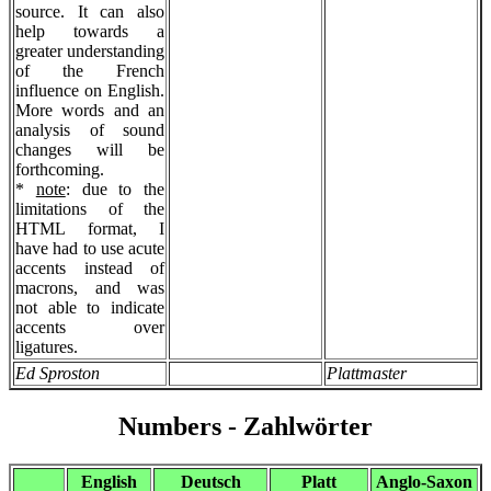
source. It can also
help towards a
greater understanding
of the French
influence on English.
More words and an
analysis of sound
changes will be
forthcoming.
*
note
: due to the
limitations of the
HTML format, I
have had to use acute
accents instead of
macrons, and was
not able to indicate
accents over
ligatures.
Ed Sproston
Plattmaster
Numbers - Zahlwörter
English
Deutsch
Platt
Anglo-Saxon