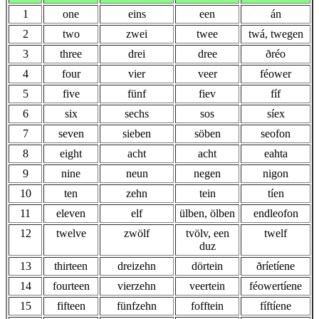
1
one
eins
een
án
2
two
zwei
twee
twá, twegen
3
three
drei
dree
ðréo
4
four
vier
veer
féower
5
five
fünf
fiev
fíf
6
six
sechs
sos
síex
7
seven
sieben
söben
seofon
8
eight
acht
acht
eahta
9
nine
neun
negen
nigon
10
ten
zehn
tein
tíen
11
eleven
elf
ülben, ölben
endleofon
12
twelve
zwölf
tvölv, een
twelf
duz
13
thirteen
dreizehn
dörtein
ðríetíene
14
fourteen
vierzehn
veertein
féowertíene
15
fifteen
fünfzehn
fofftein
fíftíene