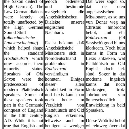
the Saxon dialect of
jedoch bedeutend
Dat weer sogor so,
High German). The
und bestimmte
dat de olen
Low German dialects
maßgeblich die
angelsassischen
were largely or
Angelsächsischen
Missionare, as se uns
totally unaffected by
Dialekte unserer
vun Donar weg na
the High German
englischen
Christus hinbröcht
Sound-Shift
Nachbarn.
hebbt, mit ehr
(
althochdeutsche
Ealdseaxan
(Ol
Lautverschiebung
)
Es ist bekannt, daß
Sassisch) good bi uns
which helped shape
Angelsächsiche
klorkeem. Noch hüüt
the standard
Missionare sich in
kanns in Form un
Hochdeutsch
which
Norddeutschland
Lexis ankieken, wat
now accords them
problemlos in
Plattdüütsch un Old
minority status.
Ealdseaxan
English doch liek
Speakers of
Old
verständigen
sünd. Sogor in dat
Saxon
were the
konnten. Einiges
moderne Ingelsch
predecessors of
dieser alten
kanns dat noch
modern Plattdeutsch
Ähnlichkeit in Form
klorkregen, trotz
speakers. Some of
und Lexis kann man
Johrhunnert vun
these speakers took
noch heute im
ünnerscheedlich
part in the Germanic
Vergleich von
Entwicklung in beid
conquest of England
Plattdüütsch und Old
Spraaken.
in the fifth century
English erkennen,
AD. While it is not
teilweise auch im
Düsse Wöörlist hebbt
true that English and
heutigen - weniger
wi reinweg över dat