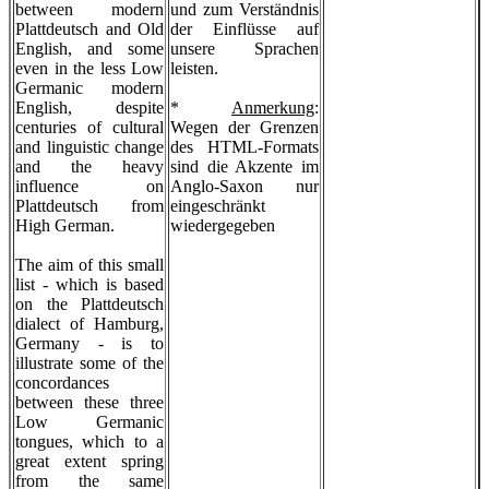
between modern
und zum Verständnis
Plattdeutsch and Old
der Einflüsse auf
English, and some
unsere Sprachen
even in the less Low
leisten.
Germanic modern
English, despite
*
Anmerkung
:
centuries of cultural
Wegen der Grenzen
and linguistic change
des HTML-Formats
and the heavy
sind die Akzente im
influence on
Anglo-Saxon nur
Plattdeutsch from
eingeschränkt
High German.
wiedergegeben
The aim of this small
list - which is based
on the Plattdeutsch
dialect of Hamburg,
Germany - is to
illustrate some of the
concordances
between these three
Low Germanic
tongues, which to a
great extent spring
from the same