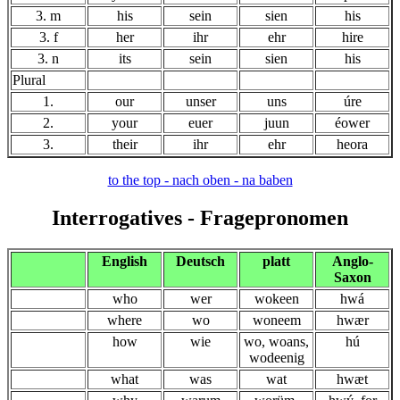
3. m
his
sein
sien
his
3. f
her
ihr
ehr
hire
3. n
its
sein
sien
his
Plural
1.
our
unser
uns
úre
2.
your
euer
juun
éower
3.
their
ihr
ehr
heora
to the top - nach oben - na baben
Interrogatives
- Fragepronomen
English
Deutsch
platt
Anglo-
Saxon
who
wer
wokeen
hwá
where
wo
woneem
hwær
how
wie
wo, woans,
hú
wodeenig
what
was
wat
hwæt