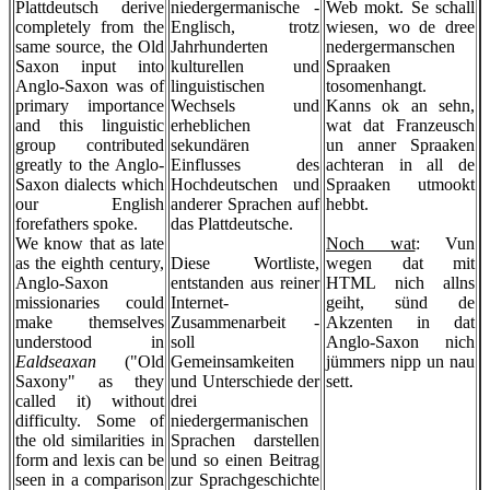
Plattdeutsch derive
niedergermanische -
Web mokt. Se schall
completely from the
Englisch, trotz
wiesen, wo de dree
same source, the Old
Jahrhunderten
nedergermanschen
Saxon input into
kulturellen und
Spraaken
Anglo-Saxon was of
linguistischen
tosomenhangt.
primary importance
Wechsels und
Kanns ok an sehn,
and this linguistic
erheblichen
wat dat Franzeusch
group contributed
sekundären
un anner Spraaken
greatly to the Anglo-
Einflusses des
achteran in all de
Saxon dialects which
Hochdeutschen und
Spraaken utmookt
our English
anderer Sprachen auf
hebbt.
forefathers spoke.
das Plattdeutsche.
We know that as late
Noch wat
: Vun
as the eighth century,
Diese Wortliste,
wegen dat mit
Anglo-Saxon
entstanden aus reiner
HTML nich allns
missionaries could
Internet-
geiht, sünd de
make themselves
Zusammenarbeit -
Akzenten in dat
understood in
soll
Anglo-Saxon nich
Ealdseaxan
("Old
Gemeinsamkeiten
jümmers nipp un nau
Saxony" as they
und Unterschiede der
sett.
called it) without
drei
difficulty. Some of
niedergermanischen
the old similarities in
Sprachen darstellen
form and lexis can be
und so einen Beitrag
seen in a comparison
zur Sprachgeschichte