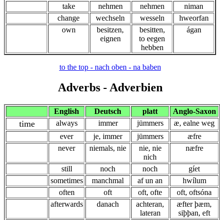
take
nehmen
nehmen
niman
change
wechseln
wesseln
hweorfan
own
besitzen,
besitten,
ágan
eignen
to eegen
hebben
to the top - nach oben - na baben
Adverbs
- Adverbien
English
Deutsch
platt
Anglo-Saxon
time
always
immer
jümmers
æ, ealne weg
ever
je, immer
jümmers
æfre
never
niemals, nie
nie, nie
næfre
nich
still
noch
noch
gíet
sometimes
manchmal
af un an
hwílum
often
oft
oft, ofte
oft, oftsóna
afterwards
danach
achteran,
æfter þæm,
lateran
siþþan, eft