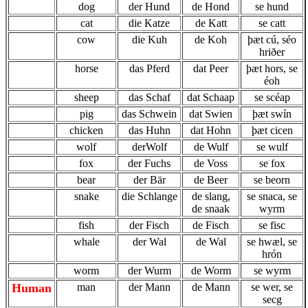
dog
der Hund
de Hond
se hund
cat
die Katze
de Katt
se catt
cow
die Kuh
de Koh
þæt cú, séo
hriðer
horse
das Pferd
dat Peer
þæt hors, se
éoh
sheep
das Schaf
dat Schaap
se scéap
pig
das Schwein
dat Swien
þæt swín
chicken
das Huhn
dat Hohn
þæt cicen
wolf
derWolf
de Wulf
se wulf
fox
der Fuchs
de Voss
se fox
bear
der Bär
de Beer
se beorn
snake
die Schlange
de slang,
se snaca, se
de snaak
wyrm
fish
der Fisch
de Fisch
se fisc
whale
der Wal
de Wal
se hwæl, se
hrón
worm
der Wurm
de Worm
se wyrm
Human
man
der Mann
de Mann
se wer, se
secg