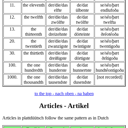
11.
the eleventh
der/die/das
de/dat
se/séo/þæt
elfte
ülbente
endlufoða
12.
the twelfth
der/die/das
de/dat
se/séo/þæt
zwölfte
twölfte
twelfta
13.
the
der/die/das
de/dat
se/séo/þæt
thirteenth
dreizehnte
dörteinte
ðréotéoða
20.
the
der/die/das
de/dat
se/séo/þæt
twentieth
zwanzigste
twintigste
twentigoða
30.
the thirtieth
der/die/das
de/dat
se/séo/þæt
dreißigste
dörtigste
ðrítigoða
100.
the one
der/die/das
de/dat
se/séo/þæt
hundredth
hunderste
hunnertste
hundtéontigoða
1000.
the one
der/die/das
de/dat
[not recorded]
thousandth
tausendste
dusendste
to the top - nach oben - na baben
Articles - Artikel
Articles in plattdüütsch follow the same pattern as in Dutch