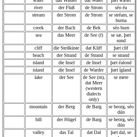
water
das Wasser
dat Water
þæt wæter
river
der Fluß
de Strom
séo éa
stream
der Strom
de Strom
se stréam, se
burna
creek
der Bach
de Bek
séo burn
sea
das Meer
de See (f)
se sæ, þæt
sund
cliff
die Steilküste
dat Kliff
þæt clif
beach
der Strand
de Strand
se strand
island
die Insel
de Insel
þæt éalond
island
die Insel
de Warder
þæt ígland
lake
der See
de See (m),
se mere
dat Meer
(western
dialects
only)
mountain
der Berg
de Barg
se beorg, séo
dún
hill
der Hügel
de Barg
se beorg, séo
dún
valley
das Tal
dat Dal
þæt dal, se