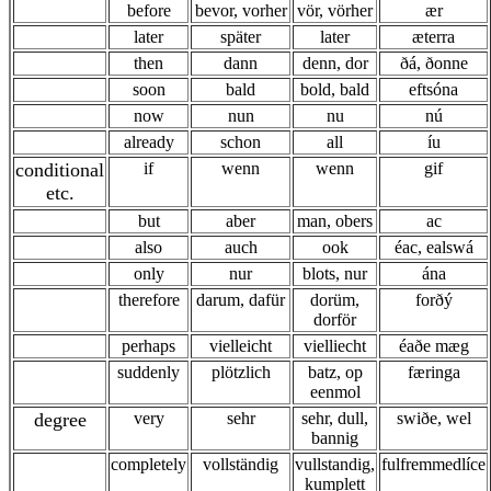
before
bevor, vorher
vör, vörher
ær
later
später
later
æterra
then
dann
denn, dor
ðá, ðonne
soon
bald
bold, bald
eftsóna
now
nun
nu
nú
already
schon
all
íu
conditional
if
wenn
wenn
gif
etc.
but
aber
man, obers
ac
also
auch
ook
éac, ealswá
only
nur
blots, nur
ána
therefore
darum, dafür
dorüm,
forðý
dorför
perhaps
vielleicht
vielliecht
éaðe mæg
suddenly
plötzlich
batz, op
færinga
eenmol
degree
very
sehr
sehr, dull,
swiðe, wel
bannig
completely
vollständig
vullstandig,
fulfremmedlíce
kumplett