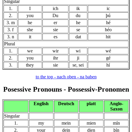
Singular
1.
I
ich
ik
ic
2.
you
Du
du
þú
3. m
he
er
he
hé
3. f
she
sie
se
héo
3. n
it
es
dat
hit
Plural
1.
we
wir
wi
wé
2.
you
ihr
ji
gé
3.
they
sie
se, sei
hí
to the top - nach oben - na baben
Posessive Pronouns - Possessiv
-Pronomen
English
Deutsch
platt
Anglo-
Saxon
Singular
1.
my
mein
mien
mín
2.
your
dein
dien
þín