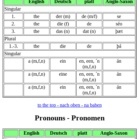
English
Deutsch
platt
Anglo-Saxon
Singular
1.
the
der (m)
de (m/f)
se
2.
the
die (f)
de
séo
3.
the
das (n)
dat (n)
þæt
Plural
1.-3.
the
die
de
þá
Singular
a (m,f,n)
ein
en, een, ´n
án
(m,f,n)
a (m,f,n)
eine
en, een, ´n
án
(m,f,n)
a (m,f,n)
ein
en, een, ´n
án
(m,f,n)
to the top - nach oben - na baben
Pronouns - Pronomen
English
Deutsch
platt
Anglo-Saxon