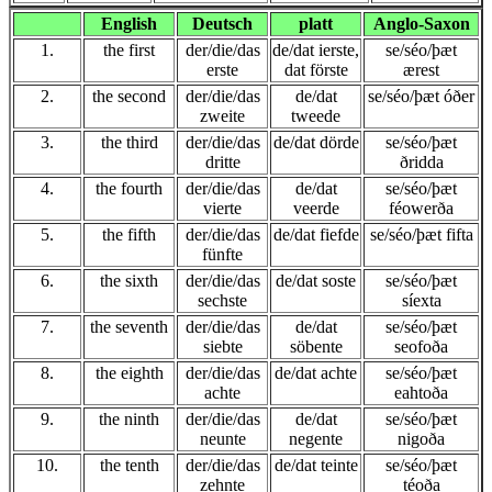
English
Deutsch
platt
Anglo-Saxon
1.
the first
der/die/das
de/dat ierste,
se/séo/þæt
erste
dat förste
ærest
2.
the second
der/die/das
de/dat
se/séo/þæt óðer
zweite
tweede
3.
the third
der/die/das
de/dat dörde
se/séo/þæt
dritte
ðridda
4.
the fourth
der/die/das
de/dat
se/séo/þæt
vierte
veerde
féowerða
5.
the fifth
der/die/das
de/dat fiefde
se/séo/þæt fifta
fünfte
6.
the sixth
der/die/das
de/dat soste
se/séo/þæt
sechste
síexta
7.
the seventh
der/die/das
de/dat
se/séo/þæt
siebte
söbente
seofoða
8.
the eighth
der/die/das
de/dat achte
se/séo/þæt
achte
eahtoða
9.
the ninth
der/die/das
de/dat
se/séo/þæt
neunte
negente
nigoða
10.
the tenth
der/die/das
de/dat teinte
se/séo/þæt
zehnte
téoða