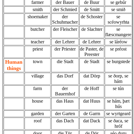
farmer
der Bauer
de Buur
se gebúr
smith
der Schmied
de Smitt
se smið
shoemaker
der
de Schoster
se
Schuhmacher
scéowyrhta
butcher
der Fleischer
de Slachter
se
flæscmangere
teacher
der Lehrer
de Lehrer
se láréow
priest
der Priester
de Paster, de
se préost
Preester
Human
town
die Stadt
de Stadt
se burgstede
things
village
das Dorf
dat Dörp
se ðorp, se
hám
farm
der
de Hoff
se tún
Bauernhof
house
das Haus
dat Huus
se hám, þæt
hús
garden
der Garten
de Garrn
se wyrtgeard
roof
das Dach
dat Dack
se ðaca, se
hróf
door
die Tür
de Dör
séo duru