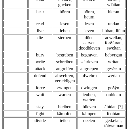
gucken
wlátian
hear
hören
hören,
híeran
heurn
read
lesen
lesen
rædan
live
leben
leven
libban, lifian
die
sterben
döen
ácwellan,
starven
forðfaran,
doodbleven
sweltan
bury
begraben
begraven
bebyrgan
write
schreiben
schrieven
wrítan
attack
angreifen
angriepen
gesécan
defend
abwehren,
afwehrn
werian
verteidigen
force
zwingen
dwingen
geðýn
wait
warten
teuben,
onbídan
warten
stay
bleiben
blieven
ábídan [?]
fight
kämpfen
kämpen
feohtan
divide
teilen
deelen
gedælan,
tótwæman