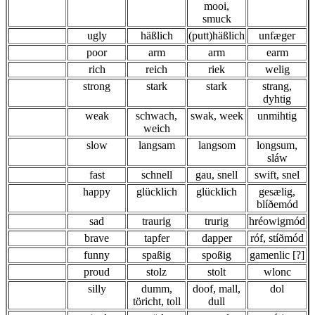
mooi,
smuck
ugly
häßlich
(putt)häßlich
unfæger
poor
arm
arm
earm
rich
reich
riek
welig
strong
stark
stark
strang,
dyhtig
weak
schwach,
swak, week
unmihtig
weich
slow
langsam
langsom
longsum,
sláw
fast
schnell
gau, snell
swift, snel
happy
glücklich
glücklich
gesælig,
blíðemód
sad
traurig
trurig
hréowigmód
brave
tapfer
dapper
róf, stíðmód
funny
spaßig
spoßig
gamenlic [?]
proud
stolz
stolt
wlonc
silly
dumm,
doof, mall,
dol
töricht, toll
dull