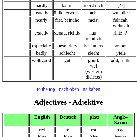
hardly
kaum
meist nich
[??]
usually
üblicherweise
meist
wúnalíce
nearly
fast, beinahe
meist
fulnéah,
welnéah
exactly
genau, richtig
nau,
rihte [?]
richdich
especially
besonders
besünners
swíþost
badly
schlecht
slecht
yfele
well/good
gut
good,
gód, rihtlic
wel
(western
dialects)
to the top - nach oben - na baben
Adjectives
- Adjektive
English
Deutsch
platt
Anglo-
Saxon
red
rot
rod
réad