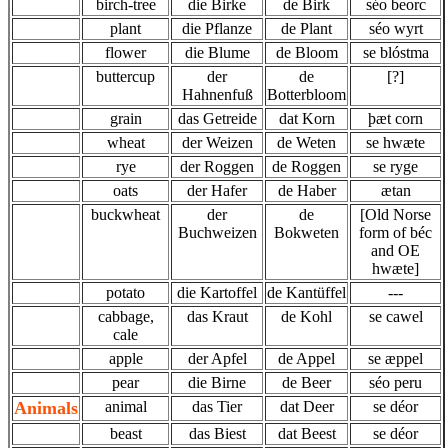
birch-tree
die Birke
de Birk
séo beorc
plant
die Pflanze
de Plant
séo wyrt
flower
die Blume
de Bloom
se blóstma
buttercup
der
de
[?]
Hahnenfuß
Botterbloom
grain
das Getreide
dat Korn
þæt corn
wheat
der Weizen
de Weten
se hwæte
rye
der Roggen
de Roggen
se ryge
oats
der Hafer
de Haber
ætan
buckwheat
der
de
[Old Norse
Buchweizen
Bokweten
form of béc
and OE
hwæte]
potato
die Kartoffel
de Kantüffel
---
cabbage,
das Kraut
de Kohl
se cawel
cale
apple
der Apfel
de Appel
se æppel
pear
die Birne
de Beer
séo peru
Animals
animal
das Tier
dat Deer
se déor
beast
das Biest
dat Beest
se déor