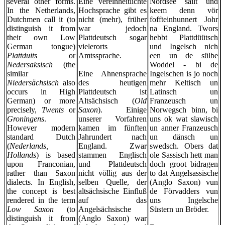
several other forms.
Eine vereinheitlichte
Nordsee sailt und
In the Netherlands,
Hochsprache gibt es
keem denn vör
Dutchmen call it (to
nicht (mehr), früher
foffteinhunnert Johr
distinguish it from
war jedoch
na England. Twors
their own Low
Plattdeutsch sogar
hebbt Plattdüütsch
German tongue)
vielerorts
und Ingelsch nich
Plattduits
or
Amtssprache.
een un de sülbe
Nedersaksisch
(the
Woddel - bi de
similar
Eine Ahnensprache
Ingelschen is jo noch
Niedersächsisch
also
des heutigen
mehr Keltisch un
occurs in High
Plattdeutsch ist
Latinsch un
German) or more
Altsächsisch (
Old
Franzeusch un
precisely,
Twents
or
Saxon
). Einige
Norwegsch binn, bi
Groningens
.
unserer Vorfahren
uns ok wat slawisch
However modern
kamen im fünften
un anner Franzeusch
standard Dutch
Jahrundert nach
un dänsch un
(
Nederlands,
England. Zwar
swedsch. Obers dat
Hollands
) is based
stammen Englisch
ole Sassisch hett man
upon Franconian,
und Plattdeutsch
doch groot bidragen
rather than Saxon
nicht völlig aus der
to dat Angelsassische
dialects. In English,
selben Quelle, der
(Anglo Saxon) vun
the concept is best
altsächsische Einfluß
de Förvadders vun
rendered in the term
auf das
uns Ingelsche
Low Saxon
(to
Angelsächsische
Süstern un Bröder.
distinguish it from
(Anglo Saxon) war