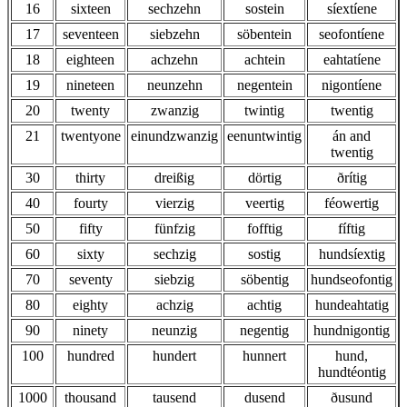
16
sixteen
sechzehn
sostein
síextíene
17
seventeen
siebzehn
söbentein
seofontíene
18
eighteen
achzehn
achtein
eahtatíene
19
nineteen
neunzehn
negentein
nigontíene
20
twenty
zwanzig
twintig
twentig
21
twentyone
einundzwanzig
eenuntwintig
án and
twentig
30
thirty
dreißig
dörtig
ðrítig
40
fourty
vierzig
veertig
féowertig
50
fifty
fünfzig
fofftig
fíftig
60
sixty
sechzig
sostig
hundsíextig
70
seventy
siebzig
söbentig
hundseofontig
80
eighty
achzig
achtig
hundeahtatig
90
ninety
neunzig
negentig
hundnigontig
100
hundred
hundert
hunnert
hund,
hundtéontig
1000
thousand
tausend
dusend
ðusund