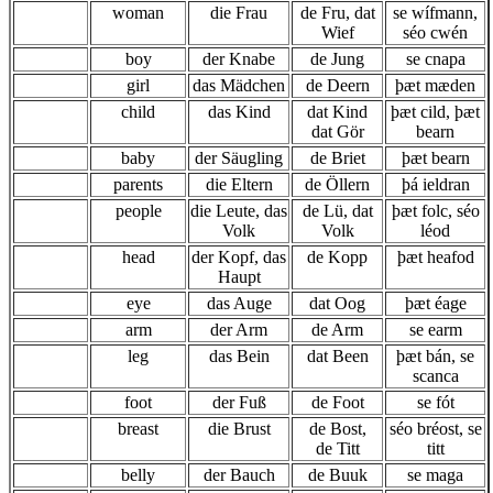
woman
die Frau
de Fru,
dat
se wífmann,
Wief
séo cwén
boy
der Knabe
de Jung
se cnapa
girl
das Mädchen
de Deern
þæt mæden
child
das Kind
dat Kind
þæt cild, þæt
dat Gör
bearn
baby
der Säugling
de Briet
þæt bearn
parents
die Eltern
de Öllern
þá ieldran
people
die Leute, das
de Lü, dat
þæt folc, séo
Volk
Volk
léod
head
der Kopf, das
de Kopp
þæt heafod
Haupt
eye
das Auge
dat Oog
þæt éage
arm
der Arm
de Arm
se earm
leg
das Bein
dat Been
þæt bán, se
scanca
foot
der Fuß
de Foot
se fót
breast
die Brust
de Bost,
séo bréost, se
de Titt
titt
belly
der Bauch
de Buuk
se maga