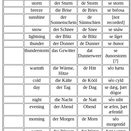
storm
der Sturm
de Storm
se storm
breeze
die Brise
de Bries
se bréosa
sunshine
der
de
[not
Sonnenschein
Sünnschien
recorded]
snow
der Schnee
de Snee
se snáw
lightning
der Blitz
de Blitz
se líget
thunder
der Donner
de Dunner
se ðunor
thunderstorm
das Gewitter
dat
se
Dunnerweer
ðunorstorm
[?]
warmth
die Wärme,
de Hitt
séo hætu
Hitze
cold
die Kälte
de Kööl
séo cyld
day
der Tag
de Dag
se dæg, þæt
dógor
night
die Nacht
de Natt
séo niht
evening
der Abend
Obend
se æfen, þæt
æfentíd
morning
der Morgen
de Morn
séo
morgentíd