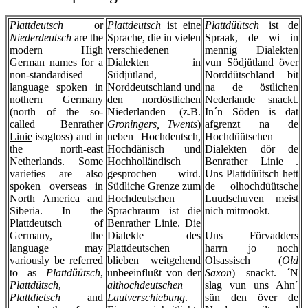
Plattdeutsch
or
Plattdeutsch
ist eine
Plattdüütsch
ist de
Niederdeutsch
are the
Sprache, die in vielen
Spraak, de wi in
modern High
verschiedenen
mennig Dialekten
German names for a
Dialekten in
vun Södjütland över
non-standardised
Südjütland,
Norddütschland bit
language spoken in
Norddeutschland und
na de östlichen
nothern Germany
den nordöstlichen
Nederlande snackt.
(north of the so-
Niederlanden (z.B.
In´n Söden is dat
called
Benrather
Groningers, Twents
)
afgrenzt na de
Linie
isogloss) and in
neben Hochdeutsch,
Hochdüütschen
the north-east
Hochdänisch und
Dialekten dör de
Netherlands. Some
Hochholländisch
Benrather Linie
.
varieties are also
gesprochen wird.
Uns Plattdüütsch hett
spoken overseas in
Südliche Grenze zum
de olhochdüütsche
North America and
Hochdeutschen
Luudschuven meist
Siberia. In the
Sprachraum ist die
nich mitmookt.
Plattdeutsch of
Benrather Linie
. Die
Germany, the
Dialekte des
Uns Förvadders
language may
Plattdeutschen
harrn jo noch
variously be referred
blieben weitgehend
Olsassisch (
Old
to as
Plattdüütsch
,
unbeeinflußt von der
Saxon
) snackt. ´N
Plattdütsch
,
althochdeutschen
slag vun uns Ahn´
Plattdietsch
and
Lautverschiebung
.
sün den över de