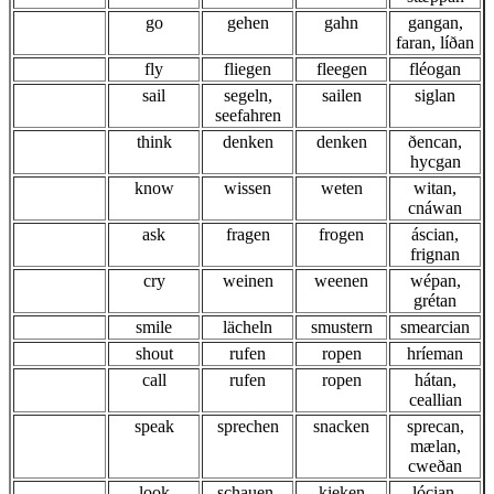
go
gehen
gahn
gangan,
faran, líðan
fly
fliegen
fleegen
fléogan
sail
segeln,
sailen
siglan
seefahren
think
denken
denken
ðencan,
hycgan
know
wissen
weten
witan,
cnáwan
ask
fragen
frogen
áscian,
frignan
cry
weinen
weenen
wépan,
grétan
smile
lächeln
smustern
smearcian
shout
rufen
ropen
hríeman
call
rufen
ropen
hátan,
ceallian
speak
sprechen
snacken
sprecan,
mælan,
cweðan
look
schauen,
kieken
lócian,