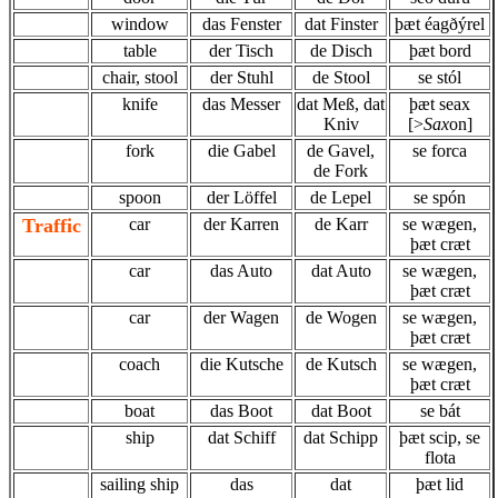
window
das Fenster
dat Finster
þæt éagðýrel
table
der Tisch
de Disch
þæt bord
chair, stool
der Stuhl
de Stool
se stól
knife
das Messer
dat Meß, dat
þæt seax
Kniv
[>
Sax
on]
fork
die Gabel
de Gavel,
se forca
de Fork
spoon
der Löffel
de Lepel
se spón
Traffic
car
der Karren
de Karr
se wægen,
þæt cræt
car
das Auto
dat Auto
se wægen,
þæt cræt
car
der Wagen
de Wogen
se wægen,
þæt cræt
coach
die Kutsche
de Kutsch
se wægen,
þæt cræt
boat
das Boot
dat Boot
se bát
ship
dat Schiff
dat Schipp
þæt scip, se
flota
sailing ship
das
dat
þæt lid