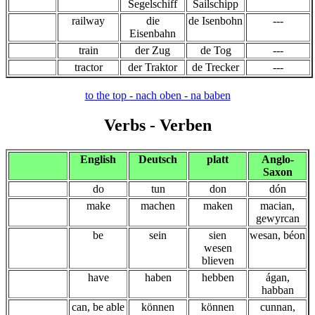
Segelschiff
Sailschipp
railway
die
de Isenbohn
---
Eisenbahn
train
der Zug
de Tog
---
tractor
der Traktor
de Trecker
---
to the top - nach oben - na baben
Verbs
- Verben
English
Deutsch
platt
Anglo-
Saxon
do
tun
don
dón
make
machen
maken
macian,
gewyrcan
be
sein
sien
wesan, béon
wesen
blieven
have
haben
hebben
ágan,
habban
can, be able
können
können
cunnan,