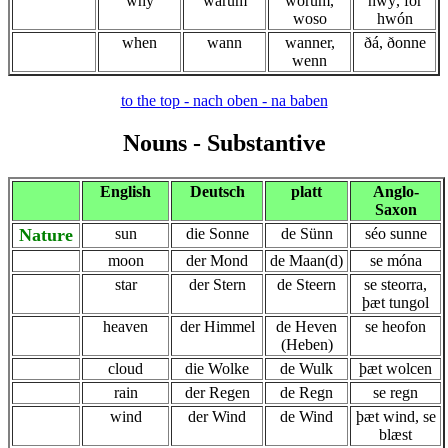
why
warum
worüm,
hwý, for
woso
hwón
when
wann
wanner,
ðá, ðonne
wenn
to the top - nach oben - na baben
Nouns - Substantive
English
Deutsch
platt
Anglo-
Saxon
Nature
sun
die Sonne
de Sünn
séo sunne
moon
der Mond
de Maan(d)
se móna
star
der Stern
de Steern
se steorra,
þæt tungol
heaven
der Himmel
de Heven
se heofon
(Heben)
cloud
die Wolke
de Wulk
þæt wolcen
rain
der Regen
de Regn
se regn
wind
der Wind
de Wind
þæt wind, se
blæst