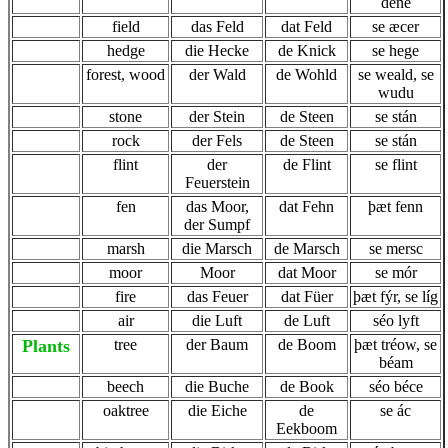
dene
field
das Feld
dat Feld
se æcer
hedge
die Hecke
de Knick
se hege
forest, wood
der Wald
de Wohld
se weald, se
wudu
stone
der Stein
de Steen
se stán
rock
der Fels
de Steen
se stán
flint
der
de Flint
se flint
Feuerstein
fen
das Moor,
dat Fehn
þæt fenn
der Sumpf
marsh
die Marsch
de Marsch
se mersc
moor
Moor
dat Moor
se mór
fire
das Feuer
dat Füer
þæt fýr, se líg
air
die Luft
de Luft
séo lyft
Plants
tree
der Baum
de Boom
þæt tréow, se
béam
beech
die Buche
de Book
séo béce
oaktree
die Eiche
de
se ác
Eekboom