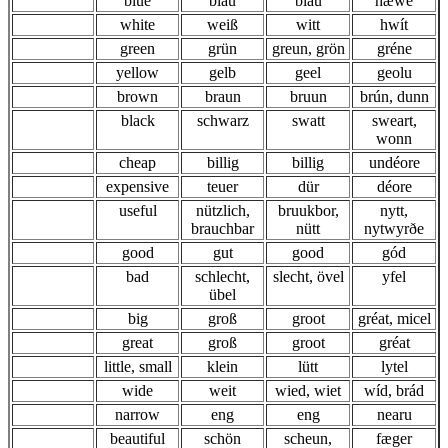
blue
blau
blau
hæwe
white
weiß
witt
hwít
green
grün
greun, grön
gréne
yellow
gelb
geel
geolu
brown
braun
bruun
brún, dunn
black
schwarz
swatt
sweart,
wonn
cheap
billig
billig
undéore
expensive
teuer
dür
déore
useful
nützlich,
bruukbor,
nytt,
brauchbar
nütt
nytwyrðe
good
gut
good
gód
bad
schlecht,
slecht, övel
yfel
übel
big
groß
groot
gréat, micel
great
groß
groot
gréat
little, small
klein
lütt
lytel
wide
weit
wied, wiet
wíd, brád
narrow
eng
eng
nearu
beautiful
schön
scheun,
fæger