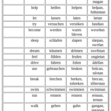
magan
help
helfen
helpen
helpan,
fultumian
let
lassen
laten
lætan
try
versuchen
versöken
fandian
become
werden
warrn
weorðan
bleven
sleep
schlafen
slapen
slæpan,
swefan
dream
träumen
drömen
swefnian
feel
fühlen
feulen
ongietan
drive
fahren
fohrn
ádrífan
use
gebrauchen
bruken
brúcan,
néotan
break
brechen
breken,
brecan,
tobreken
tóberstan
swim
schwimmen
swimmen
swimman
run
rennen
rennen
rennan,
iernan
walk
gehen
gahn
gangan,
stæppan