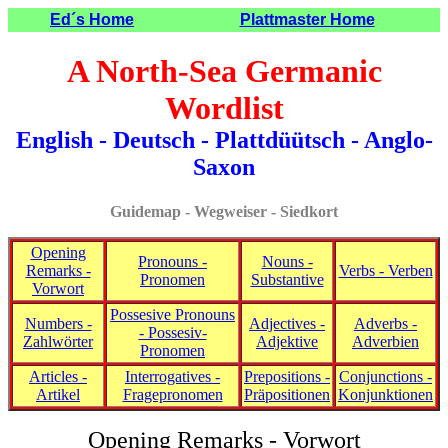
Ed´s Home
Plattmaster Home
A North-Sea Germanic
Wordlist
English - Deutsch - Plattdüütsch - Anglo-
Saxon
Guidemap
- Wegweiser - Siedkort
Opening
Pronouns -
Nouns -
Remarks -
Verbs - Verben
Pronomen
Substantive
Vorwort
Possesive Pronouns
Numbers -
Adjectives -
Adverbs -
- Possesiv-
Zahlwörter
Adjektive
Adverbien
Pronomen
Articles -
Interrogatives -
Prepositions -
Conjunctions -
Artikel
Fragepronomen
Präpositionen
Konjunktionen
Opening
Remarks - Vorwort