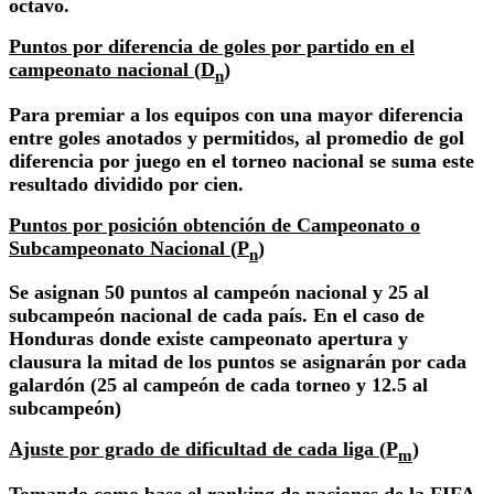
octavo.
Puntos por diferencia de goles por partido en el
campeonato nacional (
D
)
n
Para premiar a los equipos con una mayor diferencia
entre goles anotados y permitidos, al promedio de gol
diferencia por juego en el torneo nacional se suma este
resultado dividido por cien.
Puntos por posición obtención de Campeonato o
Subcampeonato Nacional (
P
)
n
Se asignan 50 puntos al campeón nacional y 25 al
subcampeón nacional de cada país. En el caso de
Honduras donde existe campeonato apertura y
clausura la mitad de los puntos se asignarán por cada
galardón (25 al campeón de cada torneo y 12.5 al
subcampeón)
Ajuste por grado de dificultad de cada liga (
P
)
m
Tomando como base el ranking de naciones de la FIFA,