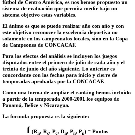
fútbol de Centro América, es nos hemos propuesto un
sistema de evaluación que permita medir bajo un
sistema objetivo estas variables.
El ánimo es que se puede realizar año con año y con
este objetivo reconocer la excelencia deportiva no
solamente en los campeonatos locales, sino en la Copa
de Campeones de CONCACAF.
Para los efectos del análisis se incluyen los juegos
disputados entre el primero de julio de cada año y el
treinta de junio del año siguiente. Lo anterior es
concordante con las fechas para inicio y cierre de
temporadas aprobadas por la CONCACAF.
Como una forma de ampliar el ranking hemos incluido
a partir de la temporada 2000-2001 los equipos de
Panamá, Belice y Nicaragua.
La formula propuesta es la siguiente:
f
(
R
‚
R
,
P
,
D
,
P
,
P
) = Puntos
n
c
c
n
n
p