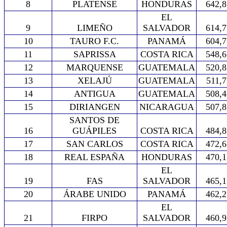
8
PLATENSE
HONDURAS
642,8
EL
9
LIMEÑO
SALVADOR
614,7
10
TAURO F.C.
PANAMÁ
604,7
11
SAPRISSA
COSTA RICA
548,6
12
MARQUENSE
GUATEMALA
520,8
13
XELAJÚ
GUATEMALA
511,7
14
ANTIGUA
GUATEMALA
508,4
15
DIRIANGEN
NICARAGUA
507,8
SANTOS DE
16
GUÁPILES
COSTA RICA
484,8
17
SAN CARLOS
COSTA RICA
472,6
18
REAL ESPAÑA
HONDURAS
470,1
EL
19
FAS
SALVADOR
465,1
20
ÁRABE UNIDO
PANAMÁ
462,2
EL
21
FIRPO
SALVADOR
460,9