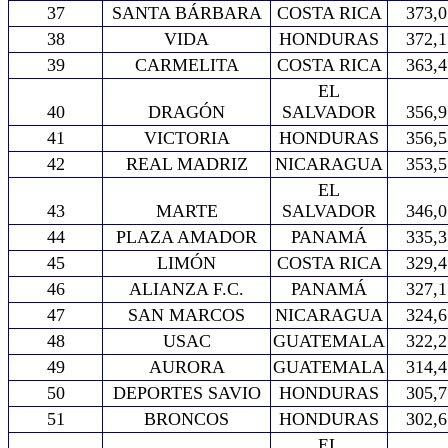
37
SANTA BÁRBARA
COSTA RICA
373,0
38
VIDA
HONDURAS
372,1
39
CARMELITA
COSTA RICA
363,4
EL
40
DRAGÓN
SALVADOR
356,9
41
VICTORIA
HONDURAS
356,5
42
REAL MADRIZ
NICARAGUA
353,5
EL
43
MARTE
SALVADOR
346,0
44
PLAZA AMADOR
PANAMÁ
335,3
45
LIMÓN
COSTA RICA
329,4
46
ALIANZA F.C.
PANAMÁ
327,1
47
SAN MARCOS
NICARAGUA
324,6
48
USAC
GUATEMALA
322,2
49
AURORA
GUATEMALA
314,4
50
DEPORTES SAVIO
HONDURAS
305,7
51
BRONCOS
HONDURAS
302,6
EL