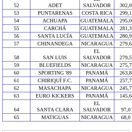
52
ADET
SALVADOR
302,0
53
PUNTARENAS
COSTA RICA
299,1
54
ACHUAPA
GUATEMALA
295,0
55
CARCHÁ
GUATEMALA
281,3
56
SANTA LUCÍA
GUATEMALA
280,9
57
CHINANDEGA
NICARAGUA
279,6
EL
58
SAN LUIS
SALVADOR
279,5
59
BLUEFIELDS
NICARAGUA
275,7
60
SPORTING '89
PANAMÁ
263,8
61
CHIRIQUÍ F.C.
PANAMÁ
257,7
62
MASACHAPA
NICARAGUA
245,7
63
EURO KICKERS
PANAMÁ
145,6
EL
64
SANTA CLARA
SALVADOR
97,0
65
MATIGUAS
NICARAGUA
68,0