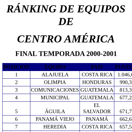
RÁNKING DE EQUIPOS
DE
CENTRO AMÉRICA
FINAL TEMPORADA 2000-2001
POSICIÓN
EQUIPO
PAÍS
PUNT
1
ALAJUELA
COSTA RICA
1.046,
2
OLIMPIA
HONDURAS
990,3
3
COMUNICACIONES
GUATEMALA
813,3
4
MUNICIPAL
GUATEMALA
677,2
EL
5
ÁGUILA
SALVADOR
671,7
6
PANAMÁ VIEJO
PANAMÁ
662,6
7
HEREDIA
COSTA RICA
657,5