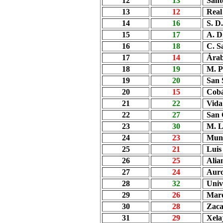
12
13
Sant
13
12
Real
14
16
S. D
15
17
A. D
16
18
C. S
17
14
Árab
18
19
M. P
19
20
San 
20
15
Cob
21
22
Vida
22
27
San 
23
30
M. L
24
23
Muni
25
21
Luis
26
25
Alia
27
24
Aur
28
32
Univ
29
26
Mar
30
28
Zac
31
29
Xela