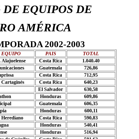
 DE EQUIPOS DE
RO AMÉRICA
MPORADA 2002-2003
EQUIPO
PAIS
TOTAL
. Alajuelense
Costa Rica
1.040.40
nicaciones
Guatemala
726,86
aprissa
Costa Rica
712,95
. Cartaginés
Costa Rica
640,23
El Salvador
630,58
athon
Honduras
609,86
cipal
Guatemala
606,35
pia
Honduras
600,11
. Herediano
Costa Rica
590,83
agua
Honduras
540,41
ense
Honduras
516,94