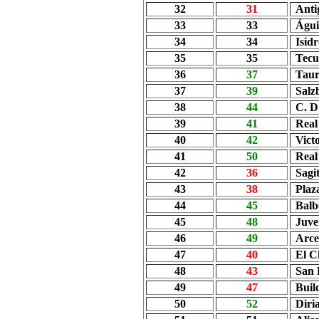
32
31
Anti
33
33
Águi
34
34
Isid
35
35
Tecu
36
37
Tau
37
39
Salz
38
44
C. D
39
41
Rea
40
42
Vict
41
50
Rea
42
36
Sagi
43
38
Plaz
44
45
Balb
45
48
Juve
46
49
Arce
47
40
El C
48
43
San 
49
47
Buil
50
52
Diri