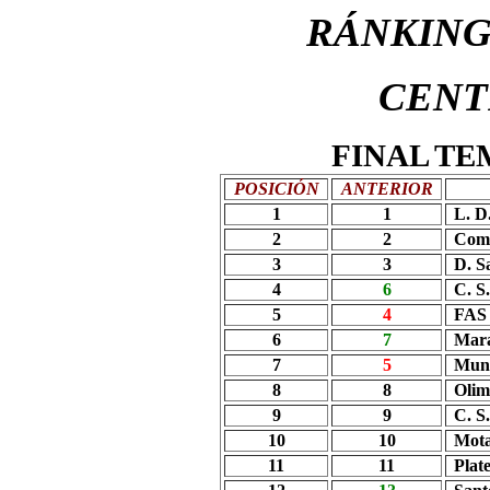
RÁNKING
CENT
FINAL TE
POSICIÓN
ANTERIOR
1
1
L. D
2
2
Comu
3
3
D.
S
4
6
C. S
5
4
FAS
6
7
Mar
7
5
Muni
8
8
Olim
9
9
C. S
10
10
Mot
11
11
Plat