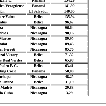
nza
F.C
.
Panamá
154,29
tico Veragüense
Panamá
141,90
gón
El Salvador
140,06
ure
Yabra
Belice
135,94
ntus
Belice
96,67
pa
Nicaragua
96,64
fields
Nicaragua
90,16
Marcos
Nicaragua
89,95
alat
Nicaragua
89,43
ter
Ferreti
Nicaragua
85,76
ozal
Victory
Belice
71,32
s
Real Verdes
Belice
65,98
Pedro F. C.
Belice
63,41
ting
Coclé
Panamá
50,00
achapa
Nicaragua
48,25
a
United
Belice
31,19
l
Madriz
Nicaragua
29,88
io Cuba
Nicaragua
3,29