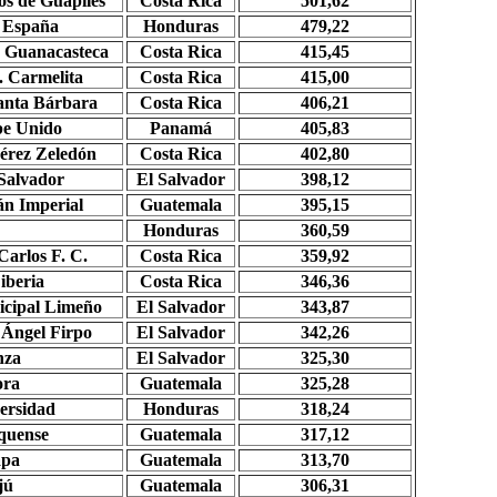
os de
Guápiles
Costa Rica
501,62
 España
Honduras
479,22
. Guanacasteca
Costa Rica
415,45
. Carmelita
Costa Rica
415,00
anta Bárbara
Costa Rica
406,21
e Unido
Panamá
405,83
érez Zeledón
Costa Rica
402,80
Salvador
El Salvador
398,12
án
Imperial
Guatemala
395,15
Honduras
360,59
Carlos F. C.
Costa Rica
359,92
iberia
Costa Rica
346,36
cipal Limeño
El Salvador
343,87
 Ángel
Firpo
El Salvador
342,26
nza
El Salvador
325,30
ora
Guatemala
325,28
ersidad
Honduras
318,24
quense
Guatemala
317,12
apa
Guatemala
313,70
jú
Guatemala
306,31