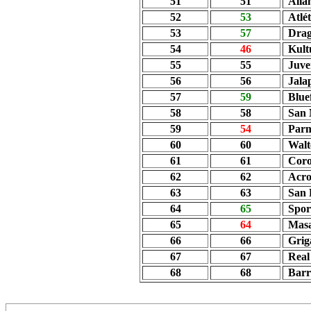
51
51
Alia
52
53
Atlé
53
57
Dra
54
46
Kult
55
55
Juve
56
56
Jala
57
59
Blue
58
58
San 
59
54
Parm
60
60
Wal
61
61
Cor
62
62
Acro
63
63
San 
64
65
Spor
65
64
Mas
66
66
Grig
67
67
Rea
68
68
Barr