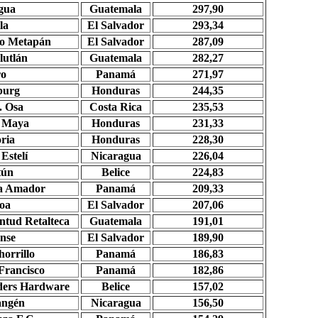
gua
Guatemala
297,90
la
El Salvador
293,34
ro
Metapán
El Salvador
287,09
lutlán
Guatemala
282,27
ro
Panamá
271,97
burg
Honduras
244,35
. Osa
Costa Rica
235,53
l Maya
Honduras
231,33
oria
Honduras
228,30
l
Estelí
Nicaragua
226,04
tún
Belice
224,83
a Amador
Panamá
209,33
oa
El Salvador
207,06
ntud Retalteca
Guatemala
191,01
nse
El Salvador
189,90
horrillo
Panamá
186,83
Francisco
Panamá
182,86
ders
Hardware
Belice
157,02
angén
Nicaragua
156,50