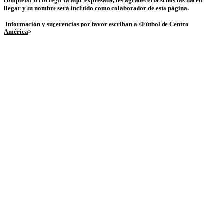
completar o corregir la aquí expresada, les agradecería si nos las hacen
llegar y su nombre será incluido como colaborador de esta página.
Información y sugerencias por favor escriban a <
Fútbol de Centro
América
>