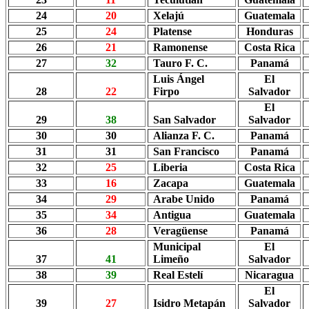
24
20
Xelajú
Guatemala
25
24
Platense
Honduras
26
21
Ramonense
Costa Rica
27
32
Tauro F. C.
Panamá
Luis Ángel
El
28
22
Firpo
Salvador
El
29
38
San Salvador
Salvador
30
30
Alianza F. C.
Panamá
31
31
San Francisco
Panamá
32
25
Liberia
Costa Rica
33
16
Zacapa
Guatemala
34
29
Arabe Unido
Panamá
35
34
Antigua
Guatemala
36
28
Veragüense
Panamá
Municipal
El
37
41
Limeño
Salvador
38
39
Real Estelí
Nicaragua
El
39
27
Isidro Metapán
Salvador