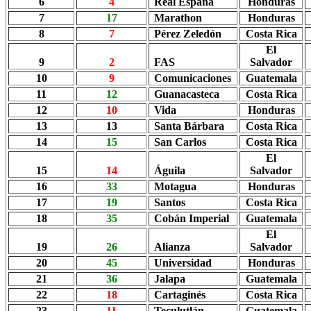
6
4
Real España
Honduras
7
17
Marathon
Honduras
8
7
Pérez Zeledón
Costa Rica
El
9
2
FAS
Salvador
10
9
Comunicaciones
Guatemala
11
12
Guanacasteca
Costa Rica
12
10
Vida
Honduras
13
13
Santa Bárbara
Costa Rica
14
15
San Carlos
Costa Rica
El
15
14
Águila
Salvador
16
33
Motagua
Honduras
17
19
Santos
Costa Rica
18
35
Cobán Imperial
Guatemala
El
19
26
Alianza
Salvador
20
45
Universidad
Honduras
21
36
Jalapa
Guatemala
22
18
Cartaginés
Costa Rica
23
11
Teculutlán
Guatemala