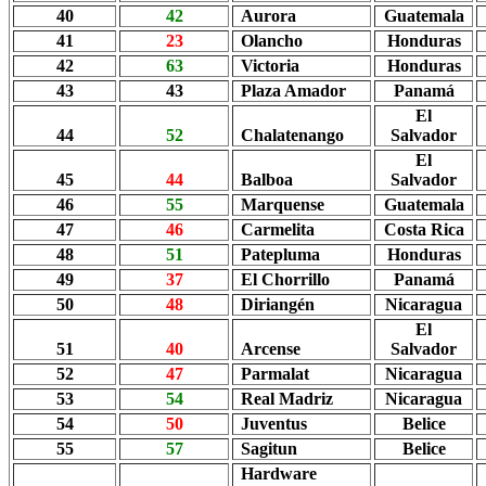
40
42
Aurora
Guatemala
41
23
Olancho
Honduras
42
63
Victoria
Honduras
43
43
Plaza Amador
Panamá
El
44
52
Chalatenango
Salvador
El
45
44
Balboa
Salvador
46
55
Marquense
Guatemala
47
46
Carmelita
Costa Rica
48
51
Patepluma
Honduras
49
37
El Chorrillo
Panamá
50
48
Diriangén
Nicaragua
El
51
40
Arcense
Salvador
52
47
Parmalat
Nicaragua
53
54
Real Madriz
Nicaragua
54
50
Juventus
Belice
55
57
Sagitun
Belice
Hardware