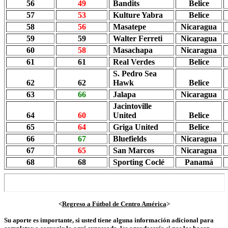
56
49
Bandits
Belice
57
53
Kulture Yabra
Belice
58
56
Masatepe
Nicaragua
59
59
Walter Ferreti
Nicaragua
60
58
Masachapa
Nicaragua
61
61
Real Verdes
Belice
S. Pedro Sea
62
62
Hawk
Belice
63
66
Jalapa
Nicaragua
Jacintoville
64
60
United
Belice
65
64
Griga United
Belice
66
67
Bluefields
Nicaragua
67
65
San Marcos
Nicaragua
68
68
Sporting Coclé
Panamá
<
Regreso a Fútbol de Centro América
>
Su aporte es importante, si usted tiene alguna información adicional para