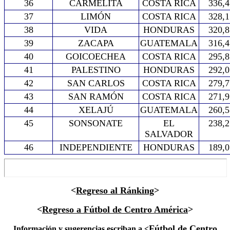
36
CARMELITA
COSTA RICA
336,4
37
LIMÓN
COSTA RICA
328,1
38
VIDA
HONDURAS
320,8
39
ZACAPA
GUATEMALA
316,4
40
GOICOECHEA
COSTA RICA
295,8
41
PALESTINO
HONDURAS
292,0
42
SAN CARLOS
COSTA RICA
279,7
43
SAN RAMÓN
COSTA RICA
271,9
44
XELAJÚ
GUATEMALA
260,5
45
SONSONATE
EL
238,2
SALVADOR
46
INDEPENDIENTE
HONDURAS
189,0
<
Regreso al Ránking
>
<
Regreso a Fútbol de Centro América
>
Fútbol de Centro
Información y sugerencias escriban a <