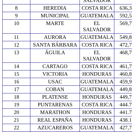
SALVADOR
8
HEREDIA
COSTA RICA
636,3
9
MUNICIPAL
GUATEMALA
592,5
10
MARTE
EL
569,7
SALVADOR
11
AURORA
GUATEMALA
549,8
12
SANTA BÁRBARA
COSTA RICA
472,7
13
ÁGUILA
EL
468,7
SALVADOR
14
CARTAGO
COSTA RICA
461,7
15
VICTORIA
HONDURAS
460,8
16
USAC
GUATEMALA
459,9
17
COBAN
GUATEMALA
449,8
18
PLATENSE
HONDURAS
449,7
19
PUNTARENAS
COSTA RICA
444.7
20
MARATHON
HONDURAS
441.7
21
REAL ESPAÑA
HONDURAS
438.1
22
AZUCAREROS
GUATEMALA
427,7