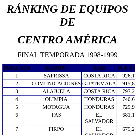
RÁNKING DE EQUIPOS
DE
CENTRO AMÉRICA
FINAL TEMPORADA 1998-1999
POSICIÓN
EQUIPO
PAÍS
PUNT
1
SAPRISSA
COSTA RICA
926,1
2
COMUNICACIONES
GUATEMALA
915,8
3
ALAJUELA
COSTA RICA
797,2
4
OLIMPIA
HONDURAS
740,6
5
MOTAGUA
HONDURAS
725,9
6
FAS
EL
681,1
SALVADOR
7
FIRPO
EL
675,2