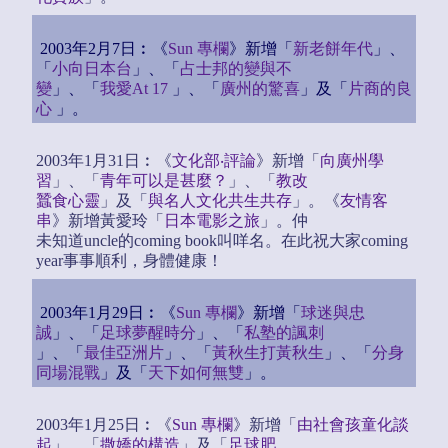
2003年2月7日︰《
Sun 專欄
》新增「
新老餅年代
」、
「
小向日本台
」、「
占士邦的變與不
變
」、「
我愛At 17
」、「
廣州的驚喜
」及「
片商的良
心
」。
2003年1月31日︰《
文化部‧評論
》新增「
向廣州學
習
」、「
青年可以是甚麼？
」、「
教改
蠶食心靈
」及「
與名人文化共生共存
」。《
友情客
串
》新增黃愛玲「
日本電影之旅
」。仲
未知道uncle的coming book叫咩名。在此祝大家coming
year事事順利，身體健康！
2003年1月29日︰《
Sun 專欄
》新增「
球迷與忠
誠
」、「
足球夢醒時分
」、「
私塾的諷刺
」、「
最佳亞洲片
」、「
黃秋生打黃秋生
」、「
分身
同場混戰
」及「
天下如何無雙
」。
2003年1月25日︰《
Sun 專欄
》新增「
由社會孩童化談
起
」、「
撒嬌的構造
」及「
足球肥