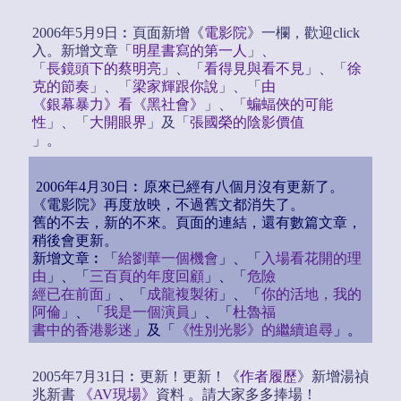
2006年5月9日︰頁面新增《
電影院
》一欄，歡迎click
入。新增文章「
明星書寫的第一人
」、
「
長鏡頭下的蔡明亮
」、「
看得見與看不見
」、「
徐
克的節奏
」、「
梁家輝跟你說
」、「
由
《銀幕暴力》看《黑社會》
」、「
蝙蝠俠的可能
性
」、「
大開眼界
」及「
張國榮的陰影價值
」。
2006年4月30日︰原來已經有八個月沒有更新了。
《電影院》再度放映，不過舊文都消失了。
舊的不去，新的不來。頁面的連結，還有數篇文章，
稍後會更新。
新增文章︰「
給劉華一個機會
」、「
入場看花開的理
由
」、「
三百頁的年度回顧
」、「
危險
經已在前面
」、「
成龍複製術
」、「
你的活地，我的
阿倫
」、「
我是一個演員
」、「
杜魯福
書中的香港影迷
」及「
《性別光影》的繼續追尋
」。
2005年7月31日︰更新！更新！《
作者履歷
》新增湯禎
兆新書
《AV現場》
資料 。請大家多多捧場！