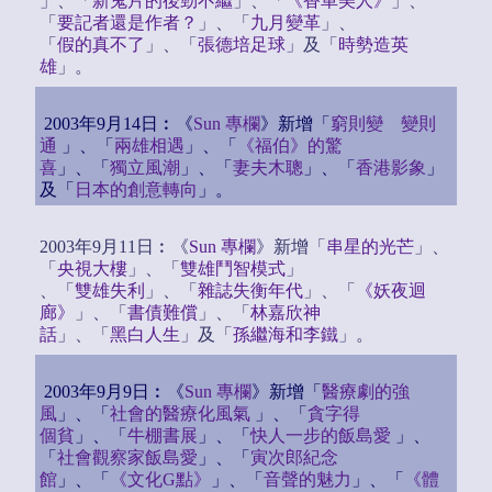
」、「
新鬼片的後勁不繼
」、「
《香車美人》
」、
「
要記者還是作者？
」、「
九月變革
」、
「
假的真不了
」、「
張德培足球
」及「
時勢造英
雄
」。
2003年9月14日︰《
Sun 專欄
》新增「
窮則變 變則
通
」、「
兩雄相遇
」、「
《福伯》的驚
喜
」、「
獨立風潮
」、「
妻夫木聰
」、「
香港影象
」
及「
日本的創意轉向
」。
2003年9月11日︰《
Sun 專欄
》新增「
串星的光芒
」、
「
央視大樓
」、「
雙雄鬥智模式
」
、「
雙雄失利
」、「
雜誌失衡年代
」、「
《妖夜迴
廊》
」、「
書債難償
」、「
林嘉欣神
話
」、「
黑白人生
」及「
孫繼海和李鐵
」。
2003年9月9日︰《
Sun 專欄
》新增「
醫療劇的強
風
」、「
社會的醫療化風氣
」、「
貪字得
個貧
」、「
牛棚書展
」、「
快人一步的飯島愛
」、
「
社會觀察家飯島愛
」、「
寅次郎紀念
館
」、「
《文化G點》
」、「
音聲的魅力
」、「
《體