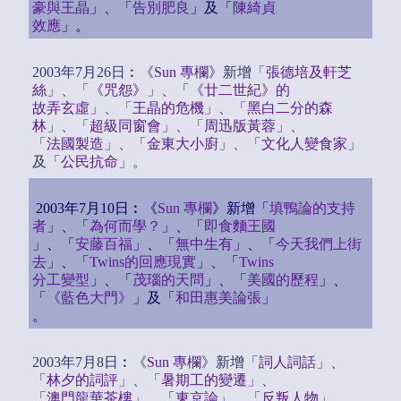
豪與王晶
」、「
告別肥良
」及「
陳綺貞
效應
」。
2003年7月26日︰《
Sun 專欄
》新增「
張德培及軒芝
絲
」、「
《咒怨》
」、「
《廿二世紀》的
故弄玄虛
」、「
王晶的危機
」、「
黑白二分的森
林
」、「
超級同窗會
」、「
周迅版黃蓉
」、
「
法國製造
」、「
金東大小廚
」、「
文化人變食家
」
及「
公民抗命
」。
2003年7月10日︰《
Sun 專欄
》新增「
填鴨論的支持
者
」、「
為何而學？
」、「
即食麵王國
」、「
安藤百福
」、「
無中生有
」、「
今天我們上街
去
」、「
Twins的回應現實
」、「
Twins
分工變型
」、「
茂瑙的天問
」、「
美國的歷程
」、
「
《藍色大門》
」及「
和田惠美論張
」
。
2003年7月8日︰《
Sun 專欄
》新增「
詞人詞話
」、
「
林夕的詞評
」、「
暑期工的變遷
」、
「
澳門龍華茶樓
」、「
東京論
」、「
反叛人物
」、