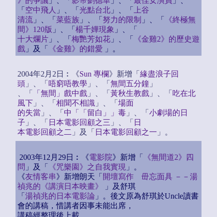
》的爭議
」、「
影帝劉德華
」、「
最佳女演員
」、
「
空中飛人
」、「
光點台北
」、「
上谷
清流
」、「
菜藍族
」、「
努力的限制
」、「
《終極無
間》120版
」、「
楊千嬅現象
」、「
十大爛片
」、「
梅艷芳如花
」、「
《金雞2》的歷史遊
戲
」及「
《金雞》的錯愛
」。
2004年2月2日︰《
Sun 專欄
》新增「
緣盡浪子回
頭
」、「
唔窮唔教學
」、「
無間五分鐘
」
、「
「無間」戲中戲
」、「
黃秋生教戲
」、「
吃在北
風下
」、「
相聞不相識
」、「
場面
的失當
」、「
中「「留白」」毒
」、「
小劇場的日
子
」、「
日本電影回顧之三
」、「
日
本電影回顧之二
」及「
日本電影回顧之一
」。
2003年12月29日︰《
電影院
》新增「
《無間道2》四
問
」及「
《咒樂園》之自我實現
」。
《
友情客串
》新增朗天「
開壇寫作 毌忘面具 －－湯
禎兆的《講演日本映畫》
」及舒琪
「
湯禎兆的日本電影論
」。後文原為舒琪於Uncle讀書
會的講稿，惜講者因事未能出席，
講稿經整理後上載。