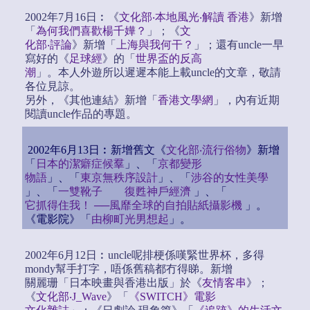
2002年7月16日︰《
文化部‧本地風光‧解讀 香港
》新增
「
為何我們喜歡楊千嬅？
」；《
文
化部‧評論
》新增「
上海與我何干？
」；還有uncle一早
寫好的《
足球經
》的「
世界盃的反高
潮
」。本人外遊所以遲遲本能上載uncle的文章，敬請
各位見諒。
另外，《其他連結》新增「
香港文學網
」，內有近期
閱讀uncle作品的專題。
2002年6月13日︰新增舊文《
文化部‧流行俗物
》新增
「
日本的潔癖症候羣
」、「
京都變形
物語
」、「
東京無秩序設計
」、「
涉谷的女性美學
」、「
一雙靴子 復甦神戶經濟
」、「
它抓得住我！ ──風靡全球的自拍貼紙攝影機
」。
《電影院》「
由柳町光男想起
」。
2002年6月12日︰uncle呢排梗係嘆緊世界杯，多得
mondy幫手打字，唔係舊稿都冇得睇。新增
關麗珊「日本映畫與香港出版」於《
友情客串
》；
《
文化部‧J_Wave
》「
《SWITCH》電影