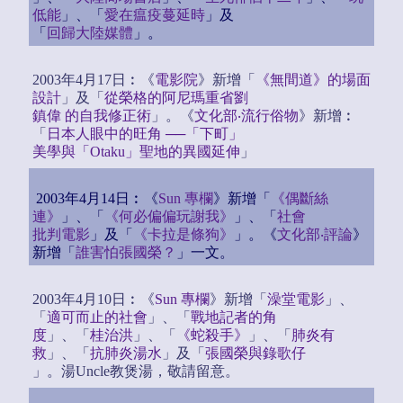
低能
」、「
愛在瘟疫蔓延時
」及
「
回歸大陸媒體
」。
2003年4月17日︰《
電影院
》新增「
《無間道》的場面
設計
」及「
從榮格的阿尼瑪重省劉
鎮偉 的自我修正術
」。《
文化部‧流行俗物
》新增︰
「
日本人眼中的旺角 ──「下町」
美學與「Otaku」聖地的異國延伸
」
2003年4月14日︰《
Sun 專欄
》新增「
《偶斷絲
連》
」、「
《何必偏偏玩謝我》
」、「
社會
批判電影
」及「
《卡拉是條狗》
」。《
文化部‧評論
》
新增「
誰害怕張國榮？
」一文。
2003年4月10日︰《
Sun 專欄
》新增「
澡堂電影
」、
「
適可而止的社會
」、「
戰地記者的角
度
」、「
桂治洪
」、「
《蛇殺手》
」、「
肺炎有
救
」、「
抗肺炎湯水
」及「
張國榮與錄歌仔
」。湯Uncle教煲湯，敬請留意。