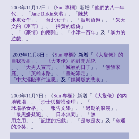
2003年11月12日︰《
Sun 專欄
》新增「
他們的八十年
代
」、「
Jane Birkin來港
」、「
陳慧
琳處女作
」、「
台北女子
」、「
振興旅遊
」、「
朱天
文的《巫言》
」、「
掃黃的虛偽
」
、「
《豪情》的兩難
」、「
小津一百年
」及「
暴力的
遊戲
」。
2003年11月8日︰《
Sun 專欄
》新增「
《大隻佬》的
自我投射
」、「
《大隻佬》的封閉系統
」、「
大男人宣言
」、「
滅蚊的日子
」、「
無飯家
庭
」、「
英雄末路
」、「
畫蛇添足
」、
「
中大淫賤事件追思
」及「
娛樂版的悲哀
」。
2003年11月7日︰《
Sun 專欄
》新增「
《大隻佬》的內
地戰場
」、「
沙士與醫護倫理
」、「
球場格食格
」、「
報告文學
」、「
過期的浪漫
」、
「
最黑嫌疑犯
」、「
日本無間
」、「
無
用之用
」、「
記憶的把戲
」、「
是敵是友
」及「
命運
的冷笑
」。