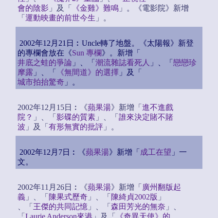
會的陰影
」及「
《金雞》難鳴
」。《電影院》新增
「
運動映畫的前世今生
」。
2002年12月21日︰Uncle轉了地盤。《太陽報》新登
的專欄會放在《
Sun 專欄
》。新增「
井底之蛙的爭論
」、「
潮流雜誌看死人
」、「
戀戀珍
摩露
」、「
《無間道》的選擇
」及「
城市拍抬驚奇
」。
2002年12月15日︰《
蘋果湯
》新增「
進不進戲
院？
」、「
影碟的質素
」、「
誰來決定賭不賭
波
」及「
有形無實的批評
」。
2002年12月7日︰《
蘋果湯
》新增「
成工在望
」一
文。
2002年11月26日︰《
蘋果湯
》新增「
廣州翻版起
義
」、「
陳果式歷奇
」、「
陳綺貞2002版
」
、「
王傑的共同記憶
」、「
森田芳光的無奈
」、
「
Laurie Anderson來港
」及「
《奇異天使》的