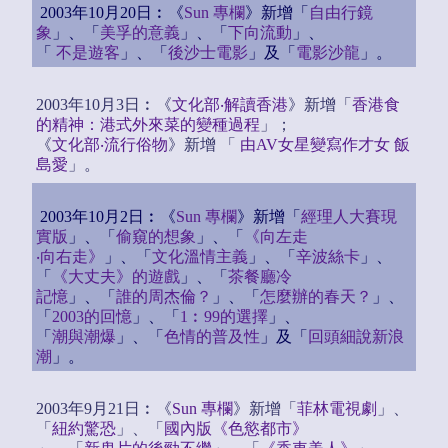
2003年10月20日︰《
Sun 專欄
》新增「
自由行鏡
象
」、「
美孚的意義
」、「
下向流動
」、
「
不是遊客
」、「
後沙士電影
」及「
電影沙龍
」。
2003年10月3日︰《
文化部‧解讀香港
》新增「
香港食
的精神：港式外來菜的變種過程
」；
《
文化部‧流行俗物
》新增 「
由AV女星變寫作才女 飯
島愛
」。
2003年10月2日︰《
Sun 專欄
》新增「
經理人大賽現
實版
」、「
偷窺的想象
」、「
《向左走
‧向右走》
」、「
文化溫情主義
」、「
辛波絲卡
」、
「
《大丈夫》的遊戲
」、「
茶餐廳冷
記憶
」、「
誰的周杰倫？
」、「
怎麼辦的春天？
」、
「
2003的回憶
」、「
1︰99的選擇
」、
「
潮與潮爆
」、「
色情的普及性
」及「
回頭細說新浪
潮
」。
2003年9月21日︰《
Sun 專欄
》新增「
菲林電視劇
」、
「
紐約驚恐
」、「
國內版《色慾都市》