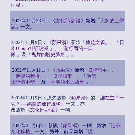
世界
」。
2002年11月23日︰《
文化部‧評論
》新增「
大師的上學
記
」一文。
2002年11月9日︰《
蘋果湯
》新增「
悼范文雀
」、「
日
本Uniqlo神話破滅
」、「
發行商的一口
飯
」及「
鬼片的歷史脈絡
」。
2002年11月11日︰《
蘋果湯
》新增「
B牌歌手
」、
「
翻唱的奪權
」、「
B牌城市
」、「
地老
天荒情不變
」及「
香港的小思故事
」。
2002年11月9日︰原先放於《
蘋果湯
》的「
誰在主宰一
切？──媒體的運作邏輯
」一文，亦
改放於《
文化部‧評論
》一欄。
2002年11月6日︰新設《
蘋果湯
》一欄，新增「
泡茶
文化移植
」一文。另外，前天新增「
說