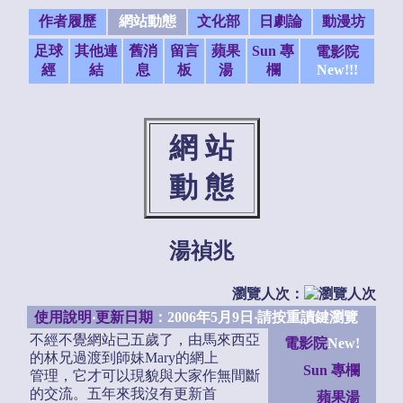
作者履歷
網站動態
文化部
日劇論
動漫坊
足球
其他連
舊消
留言
蘋果
Sun 專
電影院
經
結
息
板
湯
欄
New!!!
網 站
動 態
湯禎兆
瀏覽人次：
使用說明
‧
更新日期
：2006年5月9日‧請按重讀鍵瀏覽
不經不覺網站已五歲了，由馬來西亞
電影院
New!
的林兄過渡到師妹Mary的網上
Sun 專欄
管理，它才可以現貌與大家作無間斷
的交流。五年來我沒有更新首
蘋果湯