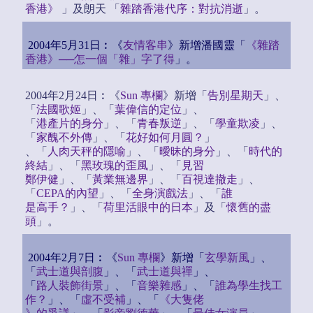
香港》
」及朗天 「
雜踏香港代序：對抗消逝
」。
2004年5月31日︰《
友情客串
》新增潘國靈「
《雜踏
香港》──怎一個「雜」字了得
」。
2004年2月24日︰《
Sun 專欄
》新增「
告別星期天
」、
「
法國歌姬
」、「
葉偉信的定位
」、
「
港產片的身分
」、「
青春叛逆
」、「
學童欺凌
」、
「
家醜不外傳
」、「
花好如何月圓？
」
、「
人肉天秤的隱喻
」、「
曖昧的身分
」、「
時代的
終結
」、「
黑玫瑰的歪風
」、「
見習
鄭伊健
」、「
黃業無邊界
」、「
百視達撤走
」、
「
CEPA的內望
」、「
全身演戲法
」、「
誰
是高手？
」、「
荷里活眼中的日本
」及「
懷舊的盡
頭
」。
2004年2月7日︰《
Sun 專欄
》新增「
玄學新風
」、
「
武士道與剖腹
」、「
武士道與禪
」、
「
路人裝飾街景
」、「
音樂雜感
」、「
誰為學生找工
作？
」、「
虛不受補
」、「
《大隻佬