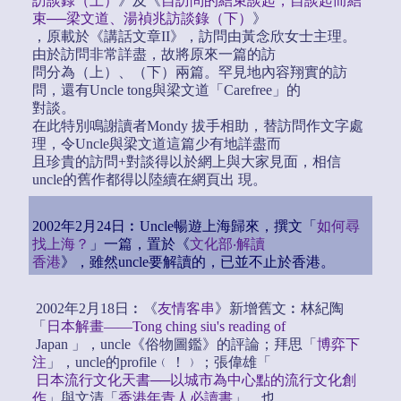
訪談錄（上）
》及《
自訪問的結束談起，自談起而結
束──梁文道、湯禎兆訪談錄（下）
》
，原載於《講話文章II》，訪問由黃念欣女士主理。
由於訪問非常詳盡，故將原來一篇的訪
問分為（上）、（下）兩篇。罕見地內容翔實的訪
問，還有Uncle tong與梁文道「Carefree」的
對談。
在此特別鳴謝讀者Mondy 拔手相助，替訪問作文字處
理，令Uncle與梁文道這篇少有地詳盡而
且珍貴的訪問+對談得以於網上與大家見面，相信
uncle的舊作都得以陸續在網頁出 現。
2002年2月24日︰Uncle暢遊上海歸來，撰文「
如何尋
找上海？
」一篇，置於《
文化部‧解讀
香港
》，雖然uncle要解讀的，已並不止於香港。
2002年2月18日︰《
友情客串
》新增舊文︰林紀陶
「
日本解畫——Tong ching siu's reading of
Japan 」，uncle《俗物圖鑑》的評論；拜思「
博弈下
注
」，uncle的profile﹙！﹚；張偉雄「
日本流行文化天書──以城市為中心點的流行文化創
作
」與文清「
香港年青人必讀書
」，也