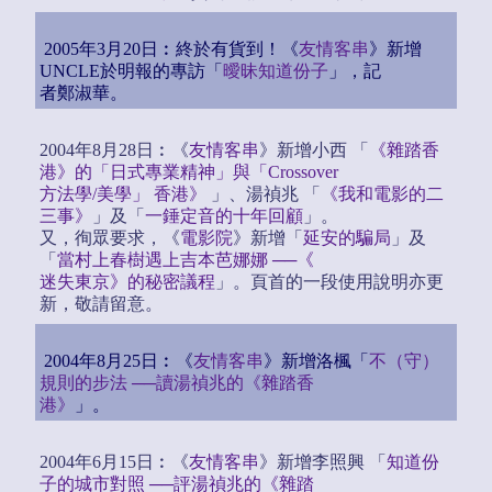
2005年3月20日︰終於有貨到！《
友情客串
》新增
UNCLE於明報的專訪「
曖昧知道份子
」，記
者鄭淑華。
2004年8月28日︰《
友情客串
》新增小西 「
《雜踏香
港》的「日式專業精神」與「Crossover
方法學/美學」 香港》
」、湯禎兆 「
《我和電影的二
三事》
」及「
一錘定音的十年回顧
」。
又，徇眾要求，《
電影院
》新增「
延安的騙局
」及
「
當村上春樹遇上吉本芭娜娜 ──《
迷失東京》的秘密議程
」。頁首的一段使用說明亦更
新，敬請留意。
2004年8月25日︰《
友情客串
》新增洛楓「
不（守）
規則的步法 ──讀湯禎兆的《雜踏香
港》
」。
2004年6月15日︰《
友情客串
》新增李照興 「
知道份
子的城市對照 ──評湯禎兆的《雜踏