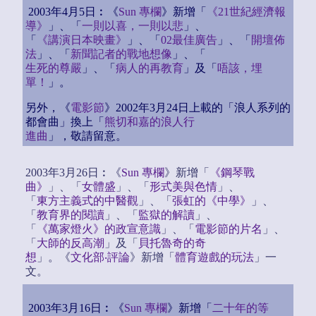
2003年4月5日︰《
Sun 專欄
》新增「
《21世紀經濟報
導》
」、「
一則以喜，一則以悲
」、
「
《講演日本映畫》
」、「
02最佳廣告
」、「
開壇佈
法
」、「
新聞記者的戰地想像
」、「
生死的尊嚴
」、「
病人的再教育
」及「
唔該，埋
單！
」。
另外，《
電影節
》2002年3月24日上載的「浪人系列的
都會曲」換上「
熊切和嘉的浪人行
進曲
」，敬請留意。
2003年3月26日︰《
Sun 專欄
》新增「
《鋼琴戰
曲》
」、「
女體盛
」、「
形式美與色情
」、
「
東方主義式的中醫觀
」、「
張虹的《中學》
」、
「
教育界的閱讀
」、「
監獄的解讀
」、
「
《萬家燈火》的政宣意識
」、「
電影節的片名
」、
「
大師的反高潮
」及「
貝托魯奇的奇
想
」。《
文化部‧評論
》新增「
體育遊戲的玩法
」一
文。
2003年3月16日︰《
Sun 專欄
》新增「
二十年的等