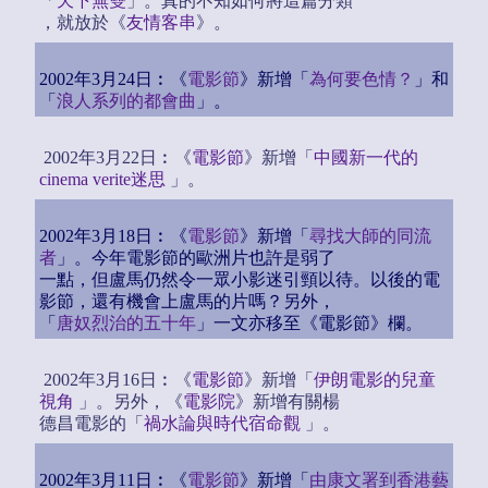
「
天下無雙
」。真的不知如何將這篇分類
，就放於《
友情客串
》。
2002年3月24日︰《
電影節
》新增「
為何要色情？
」和
「
浪人系列的都會曲
」。
2002年3月22日︰《
電影節
》新增「
中國新一代的
cinema verite迷思
」。
2002年3月18日︰《
電影節
》新增「
尋找大師的同流
者
」。今年電影節的歐洲片也許是弱了
一點，但盧馬仍然令一眾小影迷引頸以待。以後的電
影節，還有機會上盧馬的片嗎？另外，
「
唐奴烈治的五十年
」一文亦移至《電影節》欄。
2002年3月16日︰《
電影節
》新增「
伊朗電影的兒童
視角
」。另外，《
電影院
》新增有關楊
德昌電影的「
禍水論與時代宿命觀
」。
2002年3月11日︰《
電影節
》新增「
由康文署到香港藝