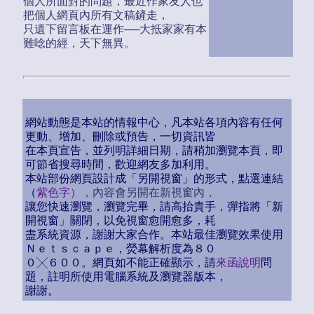
個人所面對的問題，最近作家友人也
把個人網頁內所有文稿鏟走，
只遺下留言板在運作──大抵家家有本
難唸的經，天下無異。
網站動態是本站的情報中心，凡本站各項內容有任何
更動、增加、刪除或預告，一切資訊皆
在本頁宣告，並列明詳細日期，請稍加瀏覽本頁，即
可節省搜尋時間，歡迎網友多加利用。
本站部份網頁設計成「另開視窗」的形式，點選連結
（
紫色字
），內容會另開在新視窗內，
讓您快速瀏覽，瀏覽完畢，請高抬貴手，彈指將「新
開視窗」關閉，以免視窗愈開愈多，耗
盡系統資源，謝謝大家合作。本站最佳瀏覽效果使用
Ｎｅｔｓｃａｐｅ，熒幕解析度為８０
０╳６００。網頁如不能正確顯示，請
來函說明
問
題，註明所使用電腦系統及瀏覽器版本，
謝謝。