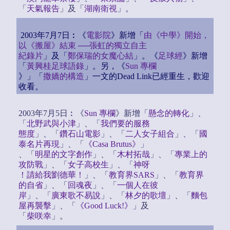
「
天氣報告
」及「
湖南衛視
」。
2003年7月7日︰《
電影院
》新增「
由《中學》開始，
以《搬屋》結束 ──張虹的獨立自主
紀錄片
」及「
鄭保瑞的女魔心結
」。《
足球經
》新增
「
黃興桂足球語錄
」。另，《
Sun 專欄
》」「
撒嬌的構造
」一文的Dead Link已經重生，歡迎
收看。
2003年7月5日︰《
Sun 專欄
》新增「
懸念的轉化
」、
「
北野武與小津
」、「
我們要的服務
態度
」、「
鑽石山電影
」、「
二人女子組合
」、「
國
泰名片再現
」、「
《Casa Brutus》
」
、「
明星的文字創作
」、「
木村拓哉
」、「
專業上的
攻防戰
」、「
女子高校生
」、「
神呀
！請給我劉德華！
」、「
教育界SARS
」、「
教育界
的自省
」、「
回魂夜
」、「
一個人在彼
岸
」、「
廣東歌不易說
」、「
林夕的歌壇
」、「
麵包
屋再襲擊
」、「
《Good Luck!》
」及
「
柴咲幸
」。