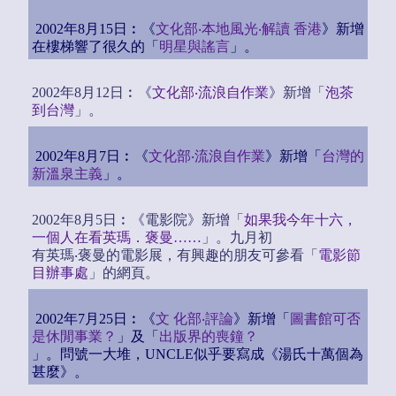
2002年8月15日︰《
文化部‧本地風光‧解讀 香港
》新增
在樓梯響了很久的「
明星與謠言
」。
2002年8月12日︰《
文化部‧流浪自作業
》新增「
泡茶
到台灣
」。
2002年8月7日︰《
文化部‧流浪自作業
》新增「
台灣的
新溫泉主義
」。
2002年8月5日︰《電影院》新增「
如果我今年十六，
一個人在看英瑪．褒曼……
」。九月初
有英瑪‧褒曼的電影展，有興趣的朋友可參看「
電影節
目辦事處
」的網頁。
2002年7月25日︰《
文 化部‧評論
》新增「
圖書館可否
是休閒事業？
」及「
出版界的喪鐘？
」。問號一大堆，UNCLE似乎要寫成《湯氏十萬個為
甚麼》。