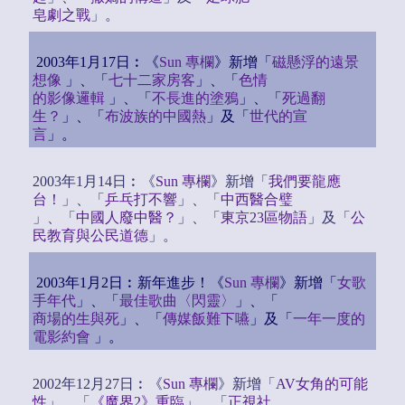
皂劇之戰
」。
2003年1月17日︰《
Sun 專欄
》新增「
磁懸浮的遠景
想像
」、「
七十二家房客
」、「
色情
的影像邏輯
」、「
不長進的塗鴉
」、「
死過翻
生？
」、「
布波族的中國熱
」及「
世代的宣
言
」。
2003年1月14日︰《
Sun 專欄
》新增「
我們要龍應
台！
」、「
乒乓打不響
」、「
中西醫合璧
」、「
中國人廢中醫？
」、「
東京23區物語
」及「
公
民教育與公民道德
」。
2003年1月2日︰新年進步！《
Sun 專欄
》新增「
女歌
手年代
」、「
最佳歌曲〈閃靈〉
」、「
商場的生與死
」、「
傳媒飯難下嚥
」及「
一年一度的
電影約會
」。
2002年12月27日︰《
Sun 專欄
》新增「
AV女角的可能
性
」、「
《魔界2》重臨
」、「
正視社