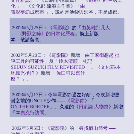
文化雜誌
」；《日劇論‧現象篇》「
《追跡》的生活文
化
」；《文化部‧流浪自作業》「
由
電影夢幻成都巿
」，說的是池袋與涉谷，不是成都。
2002年5月25日︰《
電影院
》的「
由英雄到凡人
──《野獸之瞳》的日常化歷程
」換上新版
本，敬請留意。
2002年5月20日︰《
電影院
》新增「
由王家衛想起 批
評工具的可能性
」及「
鈴木清順 札記
SEIJUN SUZUKI FILM REVISITED
」。《
文化部‧本
地風光‧創作
》新增「
你囗可以寫什
麼？
」。
2002年5月17日︰今年電影節過左好耐，今次新增更
耐之前的UNCLE少作——《
電影節
》「
ON THE BORDER
」。久遺的《
日劇論‧人物篇
》新增
「
本廣克行訪問
」
2002年5月5日︰《
電影院
》的「
尋找楢山節考 ──一