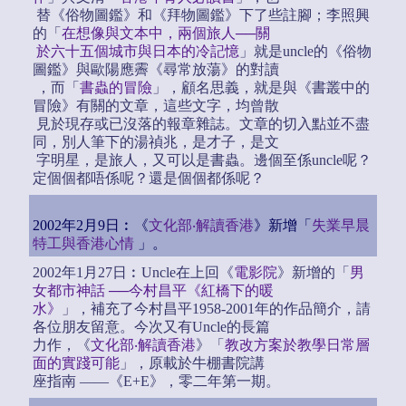
替《俗物圖鑑》和《拜物圖鑑》下了些註腳；李照興
的「
在想像與文本中，兩個旅人──關
於六十五個城市與日本的冷記憶
」就是uncle的《俗物
圖鑑》與歐陽應霽《尋常放蕩》的對讀
，而「
書蟲的冒險
」，顧名思義，就是與《書叢中的
冒險》有關的文章，這些文字，均曾散
見於現存或已沒落的報章雜誌。文章的切入點並不盡
同，別人筆下的湯禎兆，是才子，是文
字明星，是旅人，又可以是書蟲。邊個至係uncle呢？
定個個都唔係呢？還是個個都係呢？
2002年2月9日︰《
文化部‧解讀香港
》新增「
失業早晨
特工與香港心情
」。
2002年1月27日︰Uncle在上回《
電影院
》新增的「
男
女都市神話 ──今村昌平《紅橋下的暖
水》
」，補充了今村昌平1958-2001年的作品簡介，請
各位朋友留意。今次又有Uncle的長篇
力作，《
文化部‧解讀香港
》「
教改方案於教學日常層
面的實踐可能
」，原載於牛棚書院講
座指南 ——《E+E》，零二年第一期。