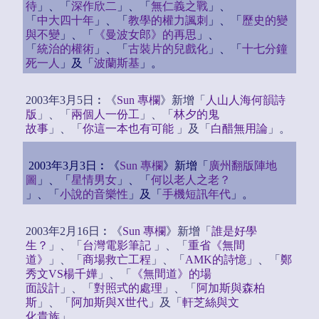
待
」、「
深作欣二
」、「
無仁義之戰
」、
「
中大四十年
」、「
教學的權力諷刺
」、「
歷史的變
與不變
」、「
《曼波女郎》的再思
」、
「
統治的權術
」、「
古裝片的兒戲化
」、「
十七分鐘
死一人
」及「
波蘭斯基
」。
2003年3月5日︰《
Sun 專欄
》新增「
人山人海何韻詩
版
」、「
兩個人一份工
」、「
林夕的鬼
故事
」、「
你這一本也有可能
」及「
白醋無用論
」。
2003年3月3日︰《
Sun 專欄
》新增「
廣州翻版陣地
圖
」、「
星情男女
」、「
何以老人之老？
」、「
小說的音樂性
」及「
手機短訊年代
」。
2003年2月16日︰《
Sun 專欄
》新增「
誰是好學
生？
」、「
台灣電影筆記
」、「
重省《無間
道》
」、「
商場救亡工程
」、「
AMK的詩憶
」、「
鄭
秀文VS楊千嬅
」、「
《無間道》的場
面設計
」、「
對照式的處理
」、「
阿加斯與森柏
斯
」、「
阿加斯與X世代
」及「
軒芝絲與文
化貴族
」。