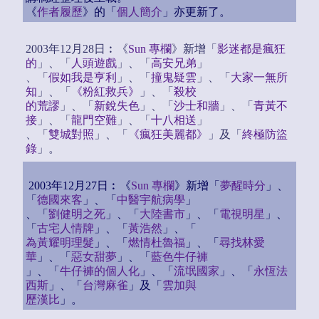
《
作者履歷
》的「
個人簡介
」亦更新了。
2003年12月28日︰《
Sun 專欄
》新增「
影迷都是瘋狂
的
」、「
人頭遊戲
」、「
高安兄弟
」
、「
假如我是亨利
」、「
撞鬼疑雲
」、「
大家一無所
知
」、「
《粉紅救兵》
」、「
殺校
的荒謬
」、「
新銳失色
」、「
沙士和牆
」、「
青黃不
接
」、「
龍門空難
」、「
十八相送
」
、「
雙城對照
」、「
《瘋狂美麗都》
」及「
終極防盜
錄
」。
2003年12月27日︰《
Sun 專欄
》新增「
夢醒時分
」、
「
德國來客
」、「
中醫宇航病學
」
、「
劉健明之死
」、「
大陸書市
」、「
電視明星
」、
「
古宅人情牌
」、「
黃浩然
」、「
為黃耀明理髮
」、「
燃情杜魯福
」、「
尋找林愛
華
」、「
惡女甜夢
」、「
藍色牛仔褲
」、「
牛仔褲的個人化
」、「
流氓國家
」、「
永恆法
西斯
」、「
台灣麻雀
」及「
雲加與
歷漢比
」。