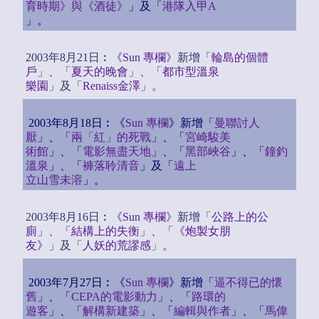
育時期》與《酒徒》
」及「
港隊入甲A
」。
2003年8月21日︰《
Sun 專欄
》新增「
輪島的個體
戶
」、「
夏天的晚會
」、「
都市型溫泉
樂園
」及「
Renaiss金澤
」。
2003年8月18日︰《
Sun 專欄
》新增「
曼聯討人
厭
」、「
兩「紅」的死戰
」、「
宮崎駿美
術館
」、「
電影無盡天地
」、「
黑部峽谷
」、「
鐘釣
溫泉
」、「
褲落聆清音
」及「
遠上
立山雪未溶
」。
2003年8月16日︰《
Sun 專欄
》新增「
公路上的公
廁
」、「
結構上的失衡
」、「
《炮製女朋
友》
」及「
人妖的荒謬感
」。
2003年7月27日︰《
Sun 專欄
》新增「
逼不得已的懷
舊
」、「
CEPA的電影動力
」、「
路環的
遊客
」、「
解構新建築
」、「
編輯與作者
」、「
馬偉