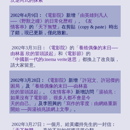
次逆向式的探索
2002年4月9日︰《
電影院
》新增「
由英雄到凡人
──《野獸之瞳》的日常化歷程
」。《
友
情客串
》的「
天下無雙
」在剪貼（copy & paste）時出
了錯，現已更新，僅此致歉。
2002年3月31日︰《
電影院
》的「
養殖偶像的末日──
由林嘉 欣的冒頭談起
」和《
電影節
》的
「
中國新一代的cinema verite迷思
」都換上了改良版，
請大家留意。
2002年3月28日︰《
電影院
》新增「
許冠文、許冠傑的
困局
」及「
養殖偶像的末日──由林嘉
欣的冒頭談起
」。《
友情客串
》新增訪問「
湯禎兆：
如果沒有了電影節， 很多人都不會是今
天的自己。
」及李照興的「
寫作的零度：由網絡重新
開始 ──與湯禎兆談網上文學
」。
2002年3月27日︰一個月。給黃繼持先生的一封信︰