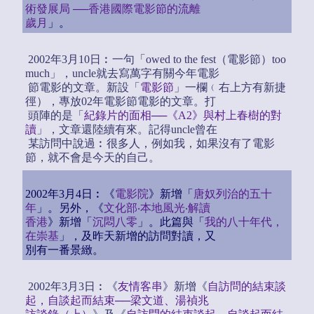
術發展局 ──香港國際電影節的流離
歲月
」。
2002年3月10日︰一句「owed to the fest（電影節）too
much」，uncle就去寫萬字有關今年電影
節電影的文章。新設「
電影節
」一欄﹙右上方有新捷
徑），專放02年電影節電影的文章。打
頭陣的是「
紀錄片的面相──《A2》與村上春樹的對
讀
」，文章還陸續有來。記得uncle曾在
某訪問中說過︰很多人，例如我，如果沒有了電影
節，就不會是今天的自己。
2002年3月4日︰《
電影院
》新增「
唐奴列治的五十
年
」。另外，《
文化部‧本地風光‧解讀
香港
》新增「
沉悶八零
」。此篇與「
我的八十年代，
在崇基
」，及昨天新增的訪問對讀，又
別有一番景緻。
2002年3月3日︰《
友情客串
》新增《
自訪問的結束談
起，自談起而結束──梁文道、湯禎兆