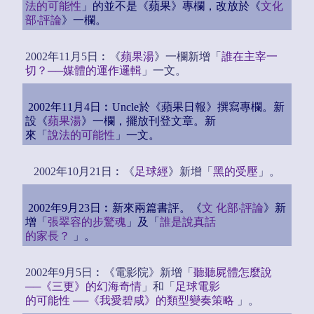
法的可能性
」的並不是《蘋果》專欄，改放於《
文化
部‧評論
》一欄。
2002年11月5日︰《
蘋果湯
》一欄新增「
誰在主宰一
切？──媒體的運作邏輯
」一文。
2002年11月4日︰Uncle於《蘋果日報》撰寫專欄。新
設《
蘋果湯
》一欄，擺放刊登文章。新
來「
說法的可能性
」一文。
2002年10月21日︰《
足球經
》新增「
黑的受壓
」。
2002年9月23日︰新來兩篇書評。《
文 化部‧評論
》新
增「
張翠容的步驚魂
」及「
誰是說真話
的家長？
」。
2002年9月5日︰《電影院》新增「
聽聽屍體怎麼說
──《三更》的幻海奇情
」和「
足球電影
的可能性 ──《我愛碧咸》的類型變奏策略
」。