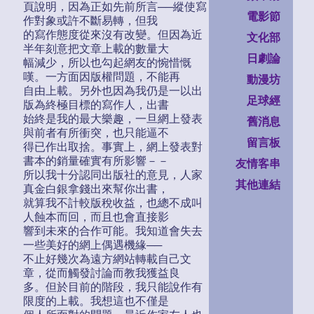
頁說明，因為正如先前所言──縱使寫
電影節
作對象或許不斷易轉，但我
的寫作態度從來沒有改變。但因為近
文化部
半年刻意把文章上載的數量大
日劇論
幅減少，所以也勾起網友的惋惜慨
嘆。一方面因版權問題，不能再
動漫坊
自由上載。另外也因為我仍是一以出
足球經
版為終極目標的寫作人，出書
始終是我的最大樂趣，一旦網上發表
舊消息
與前者有所衝突，也只能逼不
留言板
得已作出取捨。事實上，網上發表對
書本的銷量確實有所影響－－
友情客串
所以我十分認同出版社的意見，人家
其他連結
真金白銀拿錢出來幫你出書，
就算我不計較版稅收益，也總不成叫
人蝕本而回，而且也會直接影
響到未來的合作可能。我知道會失去
一些美好的網上偶遇機緣──
不止好幾次為遠方網站轉載自己文
章，從而觸發討論而教我獲益良
多。但於目前的階段，我只能說作有
限度的上載。我想這也不僅是