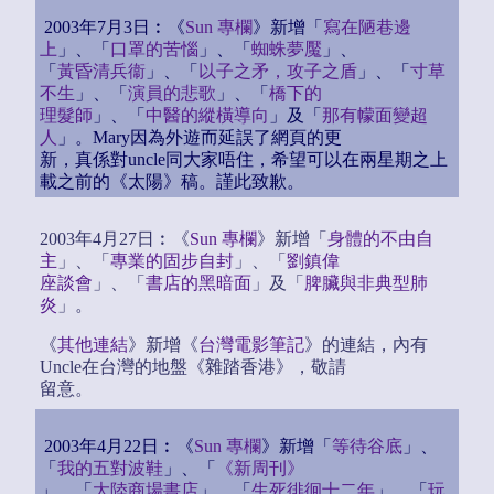
2003年7月3日︰《
Sun 專欄
》新增「
寫在陋巷邊
上
」、「
口罩的苦惱
」、「
蜘蛛夢魘
」、
「
黃昏清兵衞
」、「
以子之矛，攻子之盾
」、「
寸草
不生
」、「
演員的悲歌
」、「
橋下的
理髮師
」、「
中醫的縱橫導向
」及「
那有幪面變超
人
」。Mary因為外遊而延誤了網頁的更
新，真係對uncle同大家唔住，希望可以在兩星期之上
載之前的《太陽》稿。謹此致歉。
2003年4月27日︰《
Sun 專欄
》新增「
身體的不由自
主
」、「
專業的固步自封
」、「
劉鎮偉
座談會
」、「
書店的黑暗面
」及「
脾臟與非典型肺
炎
」。
《
其他連結
》新增《
台灣電影筆記
》的連結，內有
Uncle在台灣的地盤《雜踏香港》，敬請
留意。
2003年4月22日︰《
Sun 專欄
》新增「
等待谷底
」、
「
我的五對波鞋
」、「
《新周刊》
」、「
大陸商場書店
」、「
生死徘徊十二年
」、「
玩