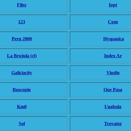
Filez
Iopt
123
Cpm
Peru 2000
Hyspanica
La Brujula (cl)
Index Ar
Galiciacity
Vindio
Buscopio
Que Pasa
Km0
Ugabula
Sol
Trovator