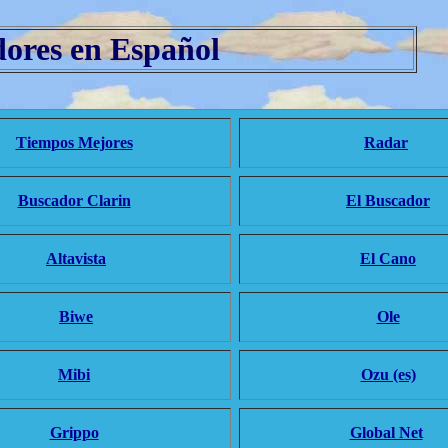
ores en Español
Tiempos Mejores
Radar
Buscador Clarin
El Buscador
Altavista
El Cano
Biwe
Ole
Mibi
Ozu (es)
Grippo
Global Net