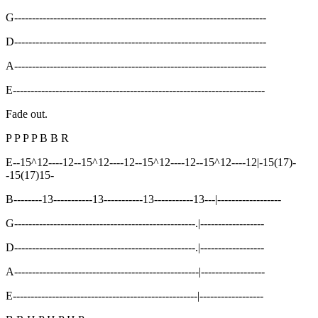
G-----------------------------------------------------------------------
D-----------------------------------------------------------------------
A-----------------------------------------------------------------------
E-----------------------------------------------------------------------
Fade out.
P P P P B B R
E--15^12----12--15^12----12--15^12----12--15^12----12|-15(17)-
-15(17)15-
B--------13-----------13-----------13-----------13---|------------------
G---------------------------------------------------.|------------------
D---------------------------------------------------.|------------------
A----------------------------------------------------|------------------
E----------------------------------------------------|------------------