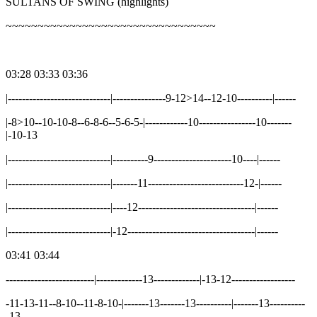
SULTANS OF SWING (highlights)
~~~~~~~~~~~~~~~~~~~~~~~~~~~~~~~~~
03:28 03:33 03:36
|-----------------------------|---------------9-12>14--12-10----------|------
|-8>10--10-10-8--6-8-6--5-6-5-|------------10----------------10-------
|-10-13
|-----------------------------|----------9----------------------10----|------
|-----------------------------|-------11---------------------------12-|------
|-----------------------------|----12---------------------------------|------
|-----------------------------|-12------------------------------------|------
03:41 03:44
-------------------------|-------------13-------------|-13-12------------------
-11-13-11--8-10--11-8-10-|-------13-------13----------|-------13----------
-13--