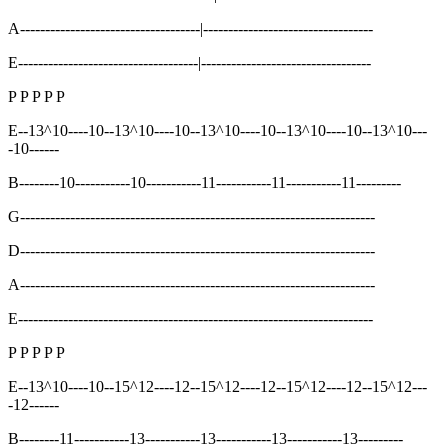
A------------------------------------|----------------------------------
E------------------------------------|----------------------------------
P P P P P
E--13^10----10--13^10----10--13^10----10--13^10----10--13^10---
-10------
B--------10-----------10-----------11-----------11-----------11---------
G-----------------------------------------------------------------------
D-----------------------------------------------------------------------
A-----------------------------------------------------------------------
E-----------------------------------------------------------------------
P P P P P
E--13^10----10--15^12----12--15^12----12--15^12----12--15^12---
-12------
B--------11-----------13-----------13-----------13-----------13---------