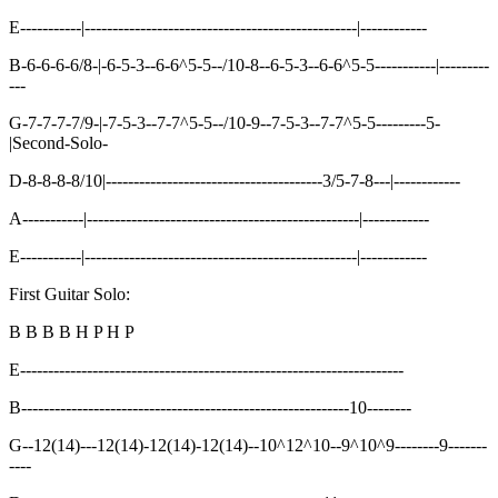
E-----------|-------------------------------------------------|------------
B-6-6-6-6/8-|-6-5-3--6-6^5-5--/10-8--6-5-3--6-6^5-5-----------|---------
---
G-7-7-7-7/9-|-7-5-3--7-7^5-5--/10-9--7-5-3--7-7^5-5---------5-
|Second-Solo-
D-8-8-8-8/10|---------------------------------------3/5-7-8---|------------
A-----------|-------------------------------------------------|------------
E-----------|-------------------------------------------------|------------
First Guitar Solo:
B B B B H P H P
E---------------------------------------------------------------------
B-----------------------------------------------------------10--------
G--12(14)---12(14)-12(14)-12(14)--10^12^10--9^10^9--------9-------
----