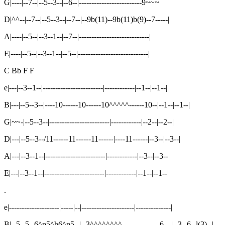
G|----|--7--|--5--3--|--6--|-------------------------9~~~
D|^^--|--7--|--5--3--|--7--|--9b(11)--9b(11)b(9)--7-----|
A|----|--5--|--3--1--|--7--|----------------------------|
E|----|--5--|--3--1--|--5--|----------------------------|
C Bb F F
e|---|--3--1--|------------------------|------------|--1--|--1--|
B|---|--5--3--|----10------10------10^^^^^------10--|--1--|--1--|
G|~~-|--5--3--|------------------------|------------|--2--|--2--|
D|---|--5--3--/11------11------11------|----11------|--3--|--3--|
A|---|--3--1--|------------------------|------------|--3--|--3--|
E|---|--3--1--|------------------------|------------|--1--|--1--|
.
e|--------------------|-----|--|---------------------|--------------|
B|--5--5--6^p5^h6^p5--|--3^^^^^^^^---------------6---|--3--6--l(3)--|