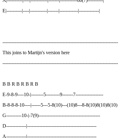
A|----------|----|-----------|-------|-----------6b(7)----------|
E|----------|----|-----------|-------|------------|-------------|
---------------------------------------------------------------------------
This joins to Martijn's version here
---------------------------------------------------------------------------
B B R B R B R B
E-9-8-9----10-|--------5---------9-------7------------------
B-8-8-8-10----|------5---5-8(10)---(10)8---8-8(10)8(10)8(10)
G----------10-|-7(9)----------------------------------------
D-------------|---------------------------------------------
A-------------|---------------------------------------------