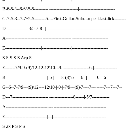
B-6-5-3--6-6^5-5----------|--------------------|-------------------------
G-7-5-3--7-7^5-5--------5-|--First-Guitar-Solo-|-repeat-last-lick--------
D----------------3/5-7-8--|--------------------|-------------------------
A-------------------------|--------------------|-------------------------
E-------------------------|--------------------|-------------------------
S S S S S Arp S
E-------7/9-9-(9)/12-12-12\10-|-9-|------------------6-|----------------
B-----------------------------|-5-|-----8-(8)\6-----6--|-------6---6----
G--6--7-7/9---(9)/12----12\10-|-0-|-7/9---(9)\7----7---|-----7---7---7--
D---7-------------------------|---|-------------8------|-5/7------------
A-----------------------------|---|--------------------|----------------
E-----------------------------|---|--------------------|----------------
S 2x P S P S