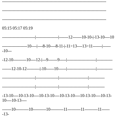
-------------------------------------------------------------------------------
-------------------------------------------------------------------------------
-------------------------------------------------------------------------------
05:15 05:17 05:19
-------------------------|-----------------|-------12-------10-10-|-13-10----10
-------------------10----|----8-10----8-11-|-11>13----13>11-------|------
-10---
-12-10----------10----12-|---9-------9-----|----------------------|------------
-------12-10-12----------|-10------10------|----------------------|------------
-------------------------|-----------------|----------------------|------------
-------------------------|-----------------|----------------------|------------
-13-10----10-13-10----10-13-10----10-13-10----10-13-10----10-13-
10----10-13----
-------10----------10----------10----------11----------11----------11------
-13-