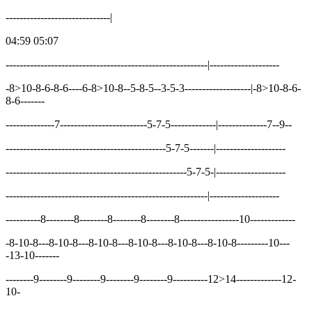
------------------------------|
04:59 05:07
----------------------------------------------------------|--------------------
-8>10-8-6-8-6----6-8>10-8--5-8-5--3-5-3-------------------|-8>10-8-6-
8-6-------
--------------7-------------------------5-7-5-------------|--------------7--9--
----------------------------------------------5-7-5-------|--------------------
----------------------------------------------------5-7-5-|--------------------
----------------------------------------------------------|--------------------
----------8--------8--------8--------8--------8-----------------10-------------
-8-10-8---8-10-8---8-10-8---8-10-8---8-10-8---8-10-8---------10---
-13-10-------
--------9--------9--------9--------9--------9----------12>14-------------12-
10-