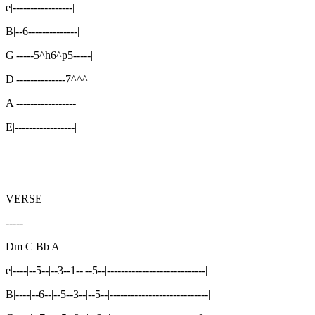
e|-----------------|
B|--6--------------|
G|-----5^h6^p5-----|
D|--------------7^^^
A|-----------------|
E|-----------------|
VERSE
-----
Dm C Bb A
e|----|--5--|--3--1--|--5--|----------------------------|
B|----|--6--|--5--3--|--5--|----------------------------|