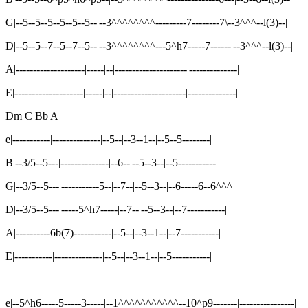
G|--5--5--5--5--5--5--|--3^^^^^^^^---------7--------7\--3^^^--l(3)--|
D|--5--5--7--5--7--5--|--3^^^^^^^^---5^h7-----7------|--3^^^--l(3)--|
A|--------------------|-----|--|---------------------|--------------|
E|--------------------|-----|--|---------------------|--------------|
Dm C Bb A
e|-----------|--------------|--5--|--3--1--|--5--5--------|
B|--3/5--5---|--------------|--6--|--5--3--|--5-----------|
G|--3/5--5---|-----------5--|--7--|--5--3--|--6-----6--6^^^
D|--3/5--5---|-----5^h7-----|--7--|--5--3--|--7-----------|
A|----------6b(7)-----------|--5--|--3--1--|--7-----------|
E|-----------|--------------|--5--|--3--1--|--5-----------|
e|--5^h6-----5-----3-----|--1^^^^^^^^^^^--10^p9-------|----------------|