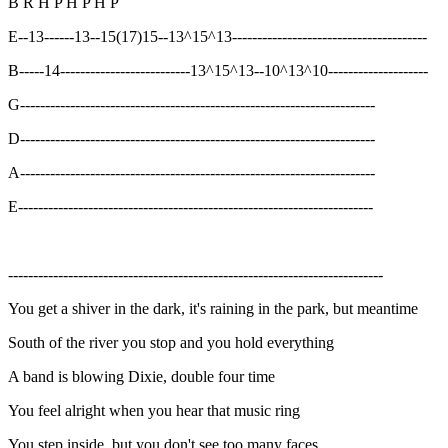
B R H P H P H P
E--13------13--15(17)15--13^15^13---------------------------------------
B-----14--------------------------13^15^13--10^13^10--------------------
G-----------------------------------------------------------------------
D-----------------------------------------------------------------------
A-----------------------------------------------------------------------
E-----------------------------------------------------------------------
---------------------------------------------------------------------------
You get a shiver in the dark, it's raining in the park, but meantime
South of the river you stop and you hold everything
A band is blowing Dixie, double four time
You feel alright when you hear that music ring
You step inside, but you don't see too many faces