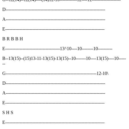
D---------------------------------------------------------------------
A---------------------------------------------------------------------
E---------------------------------------------------------------------
B R B B H
E--------------------------------------13^10----10--------10----------
B--13(15)--(15)13-11-13(15)-13(15)--10-------10----13(15)----10-----
--
G---------------------------------------------------------------12-10\
D---------------------------------------------------------------------
A---------------------------------------------------------------------
E---------------------------------------------------------------------
S H S
E---------------------------------------------------------------------