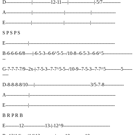
D-----------------|------------12-11----|-----------------|-5/7------------
A-----------------|---------------------|-----------------|----------------
E-----------------|---------------------|-----------------|----------------
S P S P S
E---------------|---------------------------------------------------------
B-6-6-6-6/8-----|-6-5-3--6-6^5-5--/10-8--6-5-3--6-6^5-------------------
--
G-7-7-7-7/9--2x-|-7-5-3--7-7^5-5--/10-9--7-5-3--7-7^5----------5------
----
D-8-8-8-8/10----|-------------------------------------3/5-7-8-------------
A---------------|---------------------------------------------------------
E---------------|---------------------------------------------------------
B R P R B
E---------12--------------13-|-12^9-------------------------------