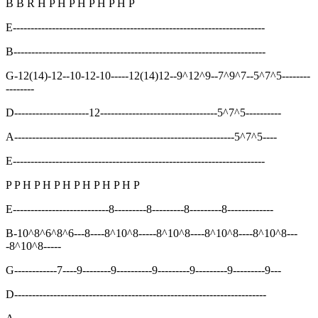
B B R H P H P H P H P H P
E-----------------------------------------------------------------------
B-----------------------------------------------------------------------
G-12(14)-12--10-12-10-----12(14)12--9^12^9--7^9^7--5^7^5--------
--------
D---------------------12---------------------------------5^7^5----------
A--------------------------------------------------------------5^7^5----
E-----------------------------------------------------------------------
P P H P H P H P H P H P H P
E---------------------------8---------8---------8---------8-------------
B-10^8^6^8^6---8----8^10^8-----8^10^8----8^10^8----8^10^8---
-8^10^8-----
G------------7----9--------9----------9---------9---------9---------9---
D-----------------------------------------------------------------------