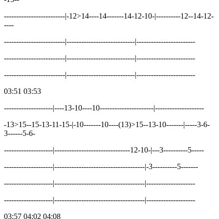
-------------------------|-12>14----14-------14-12-10-|----------12--14-12-
----
-------------------------|----------------------------|------------------------
-------------------------|----------------------------|------------------------
-------------------------|----------------------------|------------------------
03:51 03:53
--------------------|----13-10----10----------------------|--------------------
-13>15--15-13-11-15-|-10-------10----(13)>15--13-10-------|-----3-6-
3------5-6-
--------------------|-------------------------------12-10-|---3----------5-----
--------------------|-------------------------------------|-3----------5-------
--------------------|-------------------------------------|--------------------
--------------------|-------------------------------------|--------------------
03:57 04:02 04:08