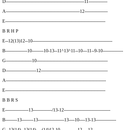
D------------------------------------------------------11-------------
A---------------------------------------------------12----------------
E---------------------------------------------------------------------
B R H P
E--12(13)12--10-------------------------------------------------------
B---------------10--------10-13--11^13^11--10---11--9-10--------------
G------------------10-------------------------------------------------
D---------------------12----------------------------------------------
A---------------------------------------------------------------------
E---------------------------------------------------------------------
B B R S
E----------------13-------------/13-12--------------------------------
B--------13--------13------------------13----10----13-13--------------
G--12(14)--12(14)----(14)12-10------------12----12--------------------