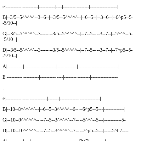
e|----------|----------|----------|----|--------|--------|-----------------|
B|--3/5--5^^^^^--3--6--|--3/5--5^^^^^--|--6--5--|--3--6--|--6^p5--5-
-5/10--|
G|--3/5--5^^^^^--3-----|--3/5--5^^^^^--|--7--5--|--3--7--|--5^^^--5-
-5/10--|
D|--3/5--5^^^^^--3-----|--3/5--5^^^^^--|--7--5--|--3--7--|--7^p5--5-
-5/10--|
A|----------|----------|----------|----|--------|--------|-----------------|
E|----------|----------|----------|----|--------|--------|-----------------|
.
e|----------|----|-----------|-------|------------|-------------|
B|--10--8^^^^^^--|--6--5--3^^^^^--6--|--6^p5--5---|-------------|
G|--10--9^^^^^^--|--7--5--3^^^^^--7--|--5^^^--5---|-----------5-|
D|--10--10^^^^^--|--7--5--3^^^^^--7--|--7^p5--5---|-----5^h7----|