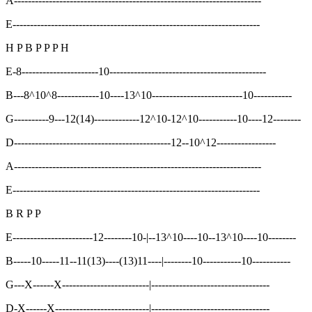
A-----------------------------------------------------------------------
E-----------------------------------------------------------------------
H P B P P P H
E-8----------------------10---------------------------------------------
B---8^10^8------------10----13^10--------------------------10-----------
G----------9---12(14)-------------12^10-12^10-----------10----12--------
D---------------------------------------------12--10^12-----------------
A-----------------------------------------------------------------------
E-----------------------------------------------------------------------
B R P P
E-----------------------12--------10-|--13^10----10--13^10----10--------
B-----10-----11--11(13)----(13)11----|--------10-----------10-----------
G---X------X-------------------------|----------------------------------
D-X------X---------------------------|----------------------------------