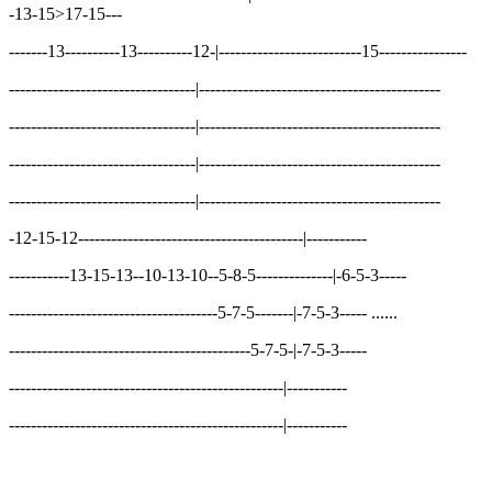
-13-15>17-15---
-------13----------13----------12-|--------------------------15----------------
----------------------------------|--------------------------------------------
----------------------------------|--------------------------------------------
----------------------------------|--------------------------------------------
----------------------------------|--------------------------------------------
-12-15-12-----------------------------------------|-----------
-----------13-15-13--10-13-10--5-8-5--------------|-6-5-3-----
--------------------------------------5-7-5-------|-7-5-3----- ......
--------------------------------------------5-7-5-|-7-5-3-----
--------------------------------------------------|-----------
--------------------------------------------------|-----------