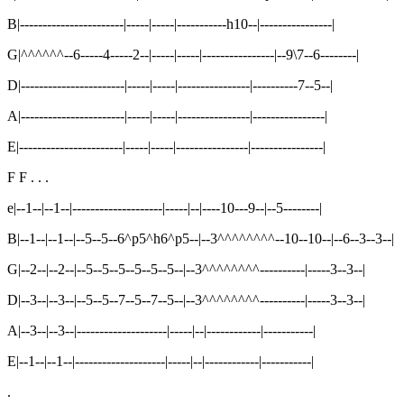
B|-----------------------|-----|-----|-----------h10--|----------------|
G|^^^^^^--6-----4-----2--|-----|-----|----------------|--9\7--6--------|
D|-----------------------|-----|-----|----------------|----------7--5--|
A|-----------------------|-----|-----|----------------|----------------|
E|-----------------------|-----|-----|----------------|----------------|
F F . . .
e|--1--|--1--|--------------------|-----|--|----10---9--|--5--------|
B|--1--|--1--|--5--5--6^p5^h6^p5--|--3^^^^^^^^--10--10--|--6--3--3--|
G|--2--|--2--|--5--5--5--5--5--5--|--3^^^^^^^^----------|-----3--3--|
D|--3--|--3--|--5--5--7--5--7--5--|--3^^^^^^^^----------|-----3--3--|
A|--3--|--3--|--------------------|-----|--|------------|-----------|
E|--1--|--1--|--------------------|-----|--|------------|-----------|
.