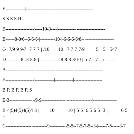
E-------------|---------------------------------------------
S S S S H
E-------------------|-----10-8----|------------|-------------------
B------8-8\6--6-6-6-|----------10-|-6-6-6-6/8--|-------------------
G--7/9-9-9\7--7-7-7-|-/10------10-|-7-7-7-7/9--|-----5---5---5^7---
D----------8--8-8-8-|-------------|-8-8-8-8/10-|-5-7---7---7-------
A-------------------|-------------|------------|-------------------
E-------------------|-------------|------------|-------------------
B R B R B R S
E-3---------------|-/9-9----------------|-----------------|----------------
B-4(5)4(5)4(5)4-3-|-------10---------10-|-5-5--6-5-6-5--3-|---------6-5--
--
G-----------------|----------9----------|-5-5--7-5-7-5--3-|-----7-5-----8-7