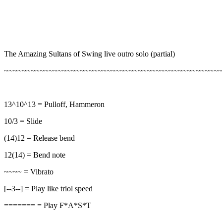
The Amazing Sultans of Swing live outro solo (partial)
~~~~~~~~~~~~~~~~~~~~~~~~~~~~~~~~~~~~~~~~~~~~~~~~
13^10^13 = Pulloff, Hammeron
10/3 = Slide
(14)12 = Release bend
12(14) = Bend note
~~~~ = Vibrato
[--3--] = Play like triol speed
======= = Play F*A*S*T