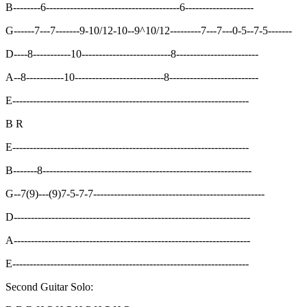
B--------6---------------------------------------6--------------------
G------7---7-------9-10/12-10--9^10/12---------7---7---0-5--7-5-------
D----8-----------10--------------------------8------------------------
A--8-----------10--------------------------8--------------------------
E---------------------------------------------------------------------
B R
E---------------------------------------------------------------------
B-------8-------------------------------------------------------------
G--7(9)---(9)7-5-7-7--------------------------------------------------
D---------------------------------------------------------------------
A---------------------------------------------------------------------
E---------------------------------------------------------------------
Second Guitar Solo: