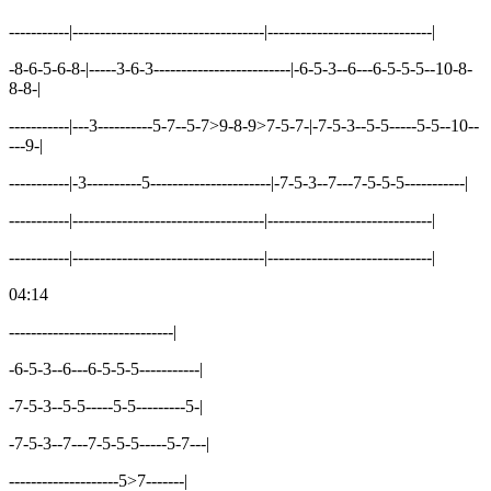
-----------|-----------------------------------|------------------------------|
-8-6-5-6-8-|-----3-6-3-------------------------|-6-5-3--6---6-5-5-5--10-8-
8-8-|
-----------|---3----------5-7--5-7>9-8-9>7-5-7-|-7-5-3--5-5-----5-5--10--
---9-|
-----------|-3----------5----------------------|-7-5-3--7---7-5-5-5-----------|
-----------|-----------------------------------|------------------------------|
-----------|-----------------------------------|------------------------------|
04:14
------------------------------|
-6-5-3--6---6-5-5-5-----------|
-7-5-3--5-5-----5-5---------5-|
-7-5-3--7---7-5-5-5-----5-7---|
--------------------5>7-------|