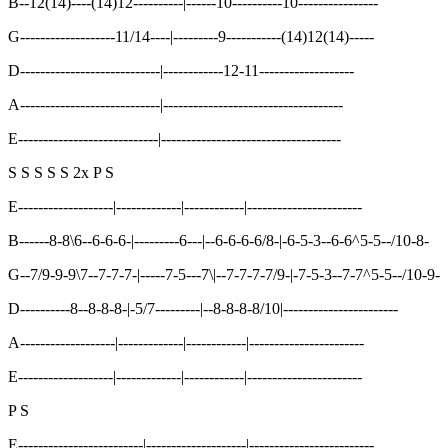
B--12(14)----(14)12----------|------10----------10----------------
G-------------------11/14----|---------9-----------(14)12(14)-----
D----------------------------|------------12-11-------------------
A----------------------------|------------------------------------
E----------------------------|------------------------------------
S S S S S 2x P S
E-------------------|-------------|------------|-----------------------
B------8-8\6--6-6-6-|---------6---|--6-6-6-6/8-|-6-5-3--6-6^5-5--/10-8-
G--7/9-9-9\7--7-7-7-|-----7-5---7\|--7-7-7-7/9-|-7-5-3--7-7^5-5--/10-9-
D----------8--8-8-8-|-5/7---------|--8-8-8-8/10|-----------------------
A-------------------|-------------|------------|-----------------------
E-------------------|-------------|------------|-----------------------
P S
E-------------------------|--------------------|-------------------------