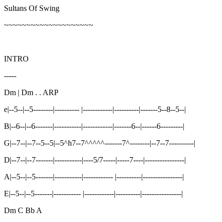
Sultans Of Swing
~~~~~~~~~~~~~~~~~~~~
INTRO
-----
Dm | Dm . . ARP
e|--5--|--5--------|---------- |------------|----------|-------5--8--5--|
B|--6--|--6-------|-----------|------------|-------6--|------6---------|
G|--7--|--7--5--5|--5^h7--7^^^^^-------7^--------|--7--7----------|
D|--7--|--7-------|-----------|----5/7-----|-----7----|----------------|
A|--5--|--5-------|-----------|------------ |----------|----------------|
E|--5--|--5-------|----------- |------------|----------|----------------|
Dm C Bb A