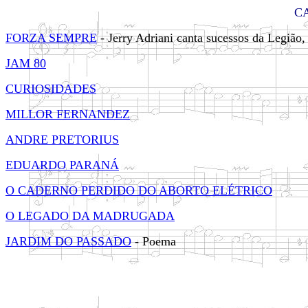
C
FORZA SEMPRE
- Jerry Adriani canta sucessos da Legião,
JAM 80
CURIOSIDADES
MILLOR FERNANDEZ
ANDRE PRETORIUS
EDUARDO PARANÁ
O CADERNO PERDIDO DO ABORTO ELÉTRICO
O LEGADO DA MADRUGADA
JARDIM DO PASSADO
- Poema