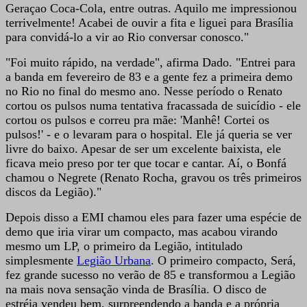
Geraçao Coca-Cola, entre outras. Aquilo me impressionou
terrivelmente! Acabei de ouvir a fita e liguei para Brasília
para convidá-lo a vir ao Rio conversar conosco."
"Foi muito rápido, na verdade", afirma Dado. "Entrei para
a banda em fevereiro de 83 e a gente fez a primeira demo
no Rio no final do mesmo ano. Nesse período o Renato
cortou os pulsos numa tentativa fracassada de suicídio - ele
cortou os pulsos e correu pra mãe: 'Manhê! Cortei os
pulsos!' - e o levaram para o hospital. Ele já queria se ver
livre do baixo. Apesar de ser um excelente baixista, ele
ficava meio preso por ter que tocar e cantar. Aí, o Bonfá
chamou o Negrete (Renato Rocha, gravou os três primeiros
discos da Legião)."
Depois disso a EMI chamou eles para fazer uma espécie de
demo que iria virar um compacto, mas acabou virando
mesmo um LP, o primeiro da Legião, intitulado
simplesmente
Legião Urbana
. O primeiro compacto, Será,
fez grande sucesso no verão de 85 e transformou a Legião
na mais nova sensação vinda de Brasília. O disco de
estréia vendeu bem, surpreendendo a banda e a própria