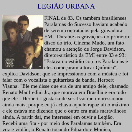
LEGIÃO URBANA
FINAL de 83. Os também brasilienses
Paralamas do Sucesso haviam acabado
de serem contratados pela gravadora
EMI. Durante as gravações do primeiro
disco do trio, Cinema Mudo, um fato
chamou a atenção de Jorge Davidson,
diretor-artístico da EMI entre 83 e 93:
"Estava no estúdio com os Paralamas e
eles começaram a tocar Química",
explica Davidson, que se impressionou com a música e foi
falar com o vocalista e guitarrista da banda, Herbert
Vianna. "Ele me disse que era de um amigo dele, chamado
Renato Manfredini Jr., que morava em Brasília e era tudo
que ele - Herbert - gostaria de ser. Isso me impressionou
ainda mais, porque eu já achava aquele rapaz ali o máximo
e ele estava me dizendo que o outro era mais maravilhoso
ainda. A partir daí, me interessei em ouvir a Legião.
Recebi uma fita - por meio dos Paralamas também. Era
voz e violão, o Renato tocando Eduardo e Monica,