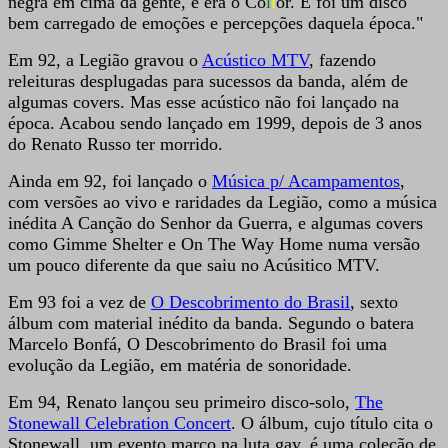
negra em cima da gente, e era o Co
l
l
or. E foi um disco
bem carregado de emoções e percepções daquela época."
Em 92, a Legião gravou o
Acústico MTV
, fazendo
releituras desplugadas para sucessos da banda, além de
algumas covers. Mas esse acústico não foi lançado na
época. Acabou sendo lançado em 1999, depois de 3 anos
do Renato Russo ter morrido.
Ainda em 92, foi lançado o
Música p/ Acampamentos
,
com versões ao vivo e raridades da Legião, como a música
inédita A Canção do Senhor da Guerra, e algumas covers
como Gimme Shelter e On The Way Home numa versão
um pouco diferente da que saiu no Acúsitico MTV.
Em 93 foi a vez de
O Descobrimento do Brasil
, sexto
álbum com material inédito da banda. Segundo o batera
Marcelo Bonfá, O Descobrimento do Brasil foi uma
evolução da Legião, em matéria de sonoridade.
Em 94, Renato lançou seu primeiro disco-solo,
The
Stonewall Celebration Concert
. O álbum, cujo título cita o
Stonewall, um evento marco na luta gay, é uma coleção de