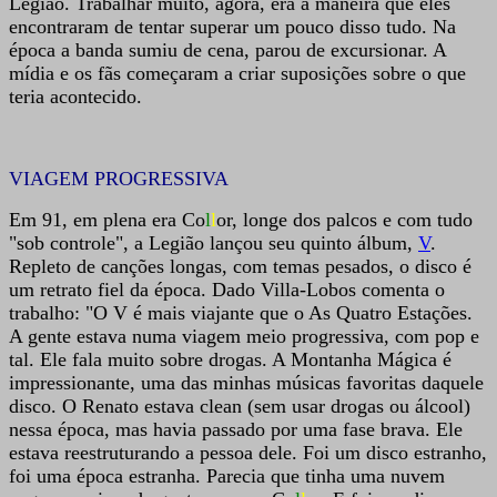
Legião. Trabalhar muito, agora, era a maneira que eles
encontraram de tentar superar um pouco disso tudo. Na
época a banda sumiu de cena, parou de excursionar. A
mídia e os fãs começaram a criar suposições sobre o que
teria acontecido.
VIAGEM PROGRESSIVA
Em 91, em plena era Co
l
l
or, longe dos palcos e com tudo
"sob controle", a Legião lançou seu quinto álbum,
V
.
Repleto de canções longas, com temas pesados, o disco é
um retrato fiel da época. Dado Villa-Lobos comenta o
trabalho: "O V é mais viajante que o As Quatro Estações.
A gente estava numa viagem meio progressiva, com pop e
tal. Ele fala muito sobre drogas. A Montanha Mágica é
impressionante, uma das minhas músicas favoritas daquele
disco. O Renato estava clean (sem usar drogas ou álcool)
nessa época, mas havia passado por uma fase brava. Ele
estava reestruturando a pessoa dele. Foi um disco estranho,
foi uma época estranha. Parecia que tinha uma nuvem