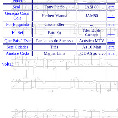
Poder
Será
Tony Platão
JAM 80
letra
Geração Coca-
Herbert Vianna
JAM80
letra
Cola
Por Enquanto
Cássia Eller
...
letra
Televisão de
Eu Sei
Pato Fu
letra
Cachorro
Que País é Este
Paralamas do Sucesso
Acústico MTV
letra
Sete Cidades
Titãs
As 10 Mais
letra
Ainda é Cedo
Marina Lima
TODAS ao vivo
letra
voltar