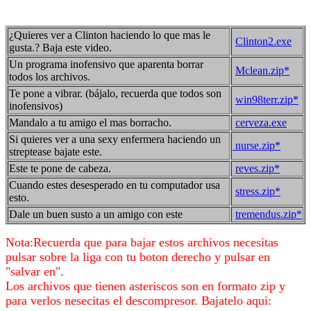
¿Quieres ver a Clinton haciendo lo que mas le
Clinton2.exe
gusta.? Baja este video.
Un programa inofensivo que aparenta borrar
Mclean.zip*
todos los archivos.
Te pone a vibrar. (bájalo, recuerda que todos son
win98terr.zip*
inofensivos)
Mandalo a tu amigo el mas borracho.
cerveza.exe
Si quieres ver a una sexy enfermera haciendo un
nurse.zip*
streptease bajate este.
Este te pone de cabeza.
reves.zip*
Cuando estes desesperado en tu computador usa
stress.zip*
esto.
Dale un buen susto a un amigo con este
tremendus.zip*
Nota:Recuerda que para bajar estos archivos necesitas
pulsar sobre la liga con tu boton derecho y pulsar en
"salvar en".
Los archivos que tienen asteriscos son en formato zip y
para verlos nesecitas el descompresor. Bajatelo aqui: