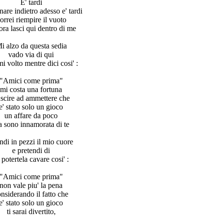
E' tardi
nare indietro adesso e' tardi
orrei riempire il vuoto
ora lasci qui dentro di me
i alzo da questa sedia
vado via di qui
i volto mentre dici cosi' :
"Amici come prima"
mi costa una fortuna
uscire ad ammettere che
e' stato solo un gioco
un affare da poco
 sono innamorata di te
di in pezzi il mio cuore
e pretendi di
 potertela cavare cosi' :
"Amici come prima"
non vale piu' la pena
nsiderando il fatto che
e' stato solo un gioco
ti sarai divertito,