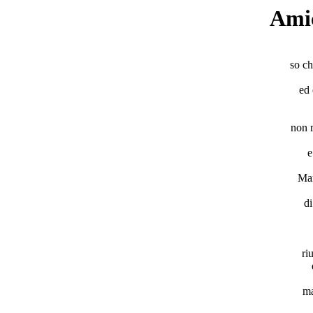
Ami
so ch
ed 
non r
e
Man
di
ri
ma