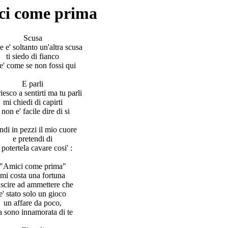
ci come prima
Scusa
e e' soltanto un'altra scusa
ti siedo di fianco
e' come se non fossi qui
E parli
iesco a sentirti ma tu parli
mi chiedi di capirti
 non e' facile dire di si
di in pezzi il mio cuore
e pretendi di
 potertela cavare cosi' :
"Amici come prima"
mi costa una fortuna
uscire ad ammettere che
e' stato solo un gioco
un affare da poco,
 sono innamorata di te