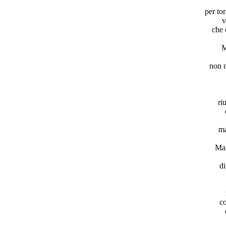
per tor
v
che 
M
non m
ri
ma
Man
di
co