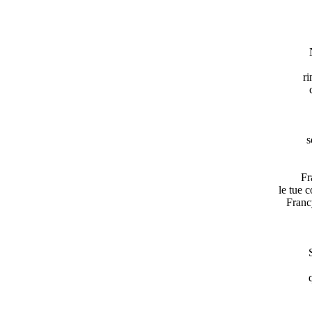
ri
s
Fr
le tue c
Francy