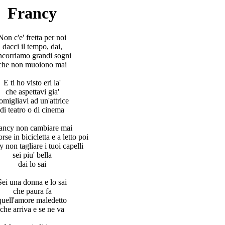
Francy
Non c'e' fretta per noi
dacci il tempo, dai,
ncorriamo grandi sogni
che non muoiono mai
E ti ho visto eri la'
che aspettavi gia'
omigliavi ad un'attrice
di teatro o di cinema
ancy non cambiare mai
orse in bicicletta e a letto poi
 non tagliare i tuoi capelli
sei piu' bella
dai lo sai
Sei una donna e lo sai
che paura fa
quell'amore maledetto
che arriva e se ne va