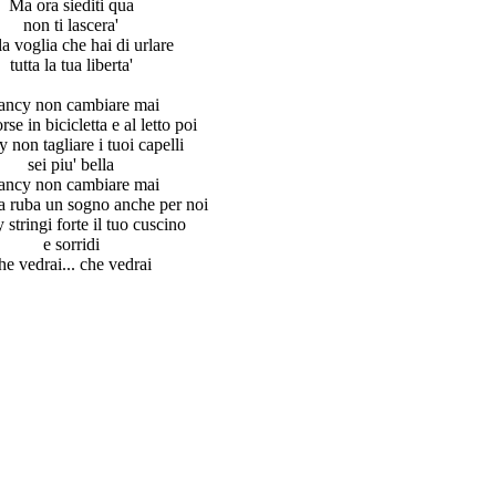
Ma ora siediti qua
non ti lascera'
la voglia che hai di urlare
tutta la tua liberta'
ancy non cambiare mai
orse in bicicletta e al letto poi
 non tagliare i tuoi capelli
sei piu' bella
ancy non cambiare mai
a ruba un sogno anche per noi
 stringi forte il tuo cuscino
e sorridi
he vedrai... che vedrai