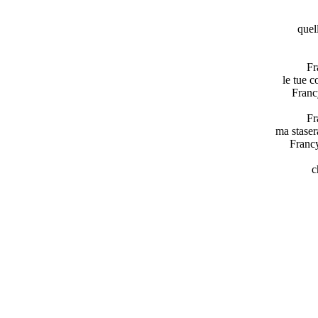
quel
Fr
le tue c
Francy
Fr
ma staser
Francy
c