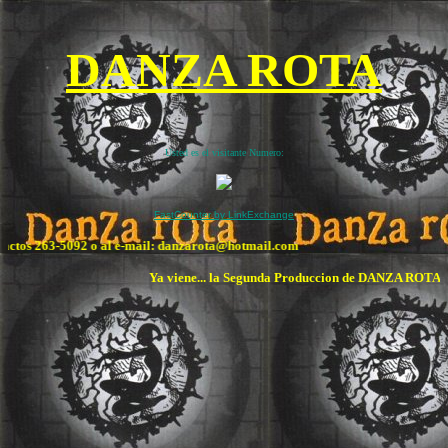
DANZA ROTA
Usted es el visitante Numero:
FastCounter by LinkExchange
ntactos 263-5092 o al e-mail: danzarota@hotmail.com
Ya viene... la Segunda Produccion de DANZA ROTA...