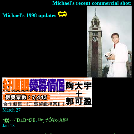
Michael's recent commercial shot:
Michael's 1998 updates
March 27
¤j¦t¦~¦~¨D±B¤£¹E
,
³³¤j¦t°Ó¥x·|Å¥²³
Jan 13