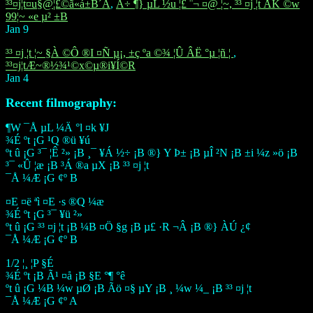
³³¤j¦t¤u§@¦£©ã«á±B´Á
,
Â÷ ¶} µL ½u ¦£ ¨¬ ¤@ ¦~, ³³ ¤j ¦t ÅK ©w
99¦~ «e µ² ±B
Jan 9
³³ ¤j ¦t ¦~ §À ©Ô ®I ¤Ñ µ¡, ±ç ºa ©¾ ¦Û ÂË °µ ¦ñ ­¦
,
³³¤j¦tÆ~®½¾¹©x©µ®i¥Í©R
Jan 4
Recent filmography:
¶W ¯Å µL ¼Ä °l ¤k ¥J
¾É ºt ¡G ¹Q ®ü ¥ú
ºt ­û ¡G ³¯ ¦Ê ²» ¡B ¸¯ ¥Á ½÷ ¡B ®} ­Y Þ± ¡B µÎ ²N ¡B ±i ¼z »ö ¡B
³¯ «Û ¦æ ¡B ³Á ®a µX ¡B ³³ ¤j ¦t
¯Å ¼Æ ¡G ¢º B
¤E ¤ë ªì ¤E ·s ®Q ¼æ
¾É ºt ¡G ³¯ ¥ü ²»
ºt ­û ¡G ³³ ¤j ¦t ¡B ¼B ¤Ö §g ¡B µ£ ·R ¬Â ¡B ®} ÀÚ ¿¢
¯Å ¼Æ ¡G ¢º B
1/2 ¦¸ ¦P §É
¾É ºt ¡B Ã¹ ¤å ¡B §E °¶ °ê
ºt ­û ¡G ¼B ¼w µØ ¡B Ãö ¤§ µY ¡B ¸­ ¼w ¼_ ¡B ³³ ¤j ¦t
¯Å ¼Æ ¡G ¢º A