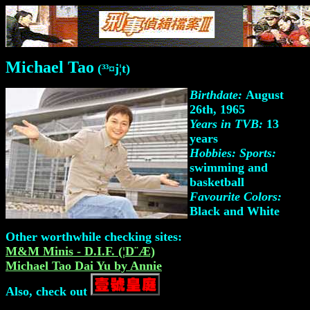
Michael Tao
(³³¤j¦t)
Birthdate:
August
26th, 1965
Years in TVB:
13
years
Hobbies: Sports:
swimming and
basketball
Favourite Colors:
Black and White
Other worthwhile checking sites:
M&M Minis - D.I.F. (¦D¨Æ)
Michael Tao Dai Yu by Annie
Also, check out