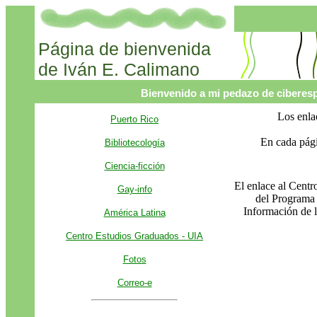
Página de bienvenida
de Iván E. Calimano
Bienvenido a mi pedazo de ciberes
Los enlac
Puerto Rico
En cada pági
Bibliotecología
Ciencia-ficción
El enlace al Centr
Gay-info
del Programa 
Información de 
América Latina
Centro Estudios Graduados - UIA
Fotos
Correo-e