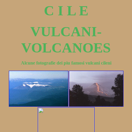
C I L E
VULCANI-
VOLCANOES
Alcune fotografie dei piu famosi vulcani cileni