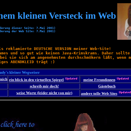
em kleinen Versteck im Web
derung dieser Seite: 7.Mai 2001)
derung der Web Site: 7.Mai 2001)
als reklamierte
DEUTSCHE VERSION
meiner Web-Site!
ames und so gut wie keinen Java-Krimskrams. Daher sollte
bei sie sich am angenehmsten durchschmökern läßt, wenn m
iges ABENDKLEID trägt :)
udy's kleiner Wegweiser
 mich
ein blick in den virtuellen Spiegel
meine Freundinnen
schreib mir doch!
Gästebuch
weise Worte (leider nicht von mir)
andere tolle Web Sites