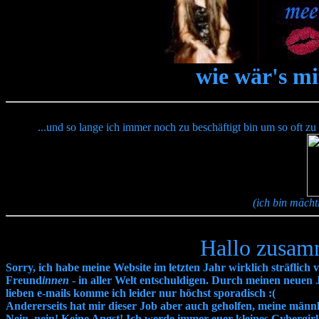
wie wär's m
...und so lange ich immer noch zu beschäftigt bin um so oft zu 
(ich bin mächti
Hallo zusamm
Sorry, ich habe meine Website im letzten Jahr wirklich sträflic
Freund
innen
- in aller Welt entschuldigen. Durch meinen neuen 
lieben e-mails komme ich leider nur höchst sporadisch :(
Andererseits hat mir dieser Job aber auch geholfen, meine männl
Nein, nein! Keine Angst! Ich werde immer euer kleines Cybergirl b