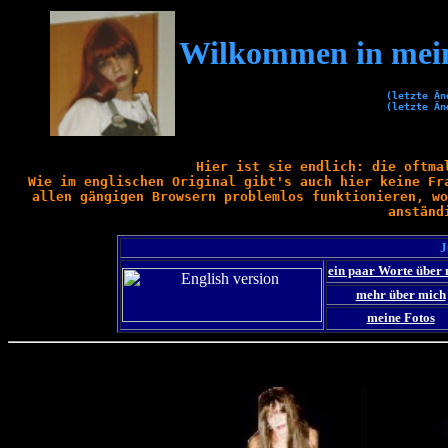
Wilkommen in mein
(letzte Än
(letzte Än
Hier ist sie endlich: die oftm
Wie im englischen Original gibt's auch hier keine Fr
allen gängigen Browsern problemlos funktionieren, wo
anständ
J
ein paar Worte über
mehr über mich
meine Fotos