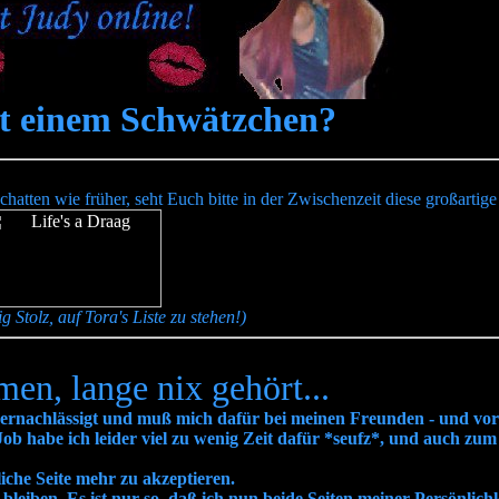
it einem Schwätzchen?
chatten wie früher, seht Euch bitte in der Zwischenzeit diese großartig
g Stolz, auf Tora's Liste zu stehen!)
en, lange nix gehört...
h vernachlässigt und muß mich dafür bei meinen Freunden - und vor
Job habe ich leider viel zu wenig Zeit dafür *seufz*, und auch zu
iche Seite mehr zu akzeptieren.
leiben. Es ist nur so, daß ich nun beide Seiten meiner Persönlichke