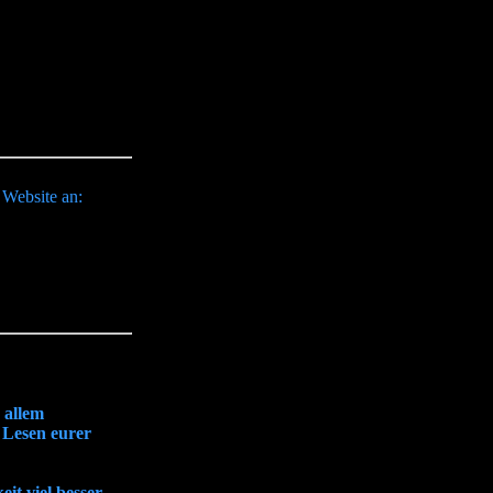
e Website an:
 allem
m Lesen eurer
it viel besser