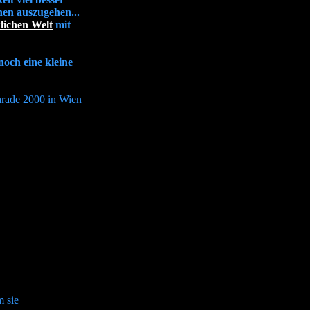
hen auszugehen...
klichen Welt
mit
och eine kleine
parade 2000 in Wien
m sie