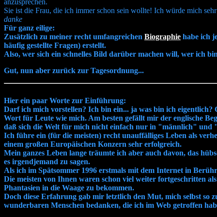
anzusprechen.
Sie ist die Frau, die ich immer schon sein wollte! Ich würde mich seh
danke
Für ganz eilige:
Zusätzlich zu meiner recht umfangreichen
Biographie
habe ich je
häufig gestellte Fragen) erstellt.
Also, wer sich ein schnelles Bild darüber machen will, wer ich bin
Gut, nun aber zurück zur Tagesordnung...
Hier ein paar Worte zur Einführung:
Darf ich mich vorstellen? Ich bin ein... ja was bin ich eigentlich?
Wort für Leute wie mich. Am besten gefällt mir der englische Beg
daß sich die Welt für mich nicht einfach nur in "männlich" und "
Ich führe ein (für die meisten) recht unauffälliges Leben als ve
einem großen Europäischen Konzern sehr erfolgreich.
Mein ganzes Leben lange träumte ich aber auch davon, das hübsch
es irgendjemand zu sagen.
Als ich im Spätsommer 1996 erstmals mit dem Internet in Berühr
Die meisten von Ihnen waren schon viel weiter fortgeschritten als
Phantasien in die Waage zu bekommen.
Doch diese Erfahrung gab mir letztlich den Mut, mich selbst so zu
wunderbaren Menschen bedanken, die ich im Web getroffen hab