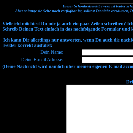
Dieser Schönheitswettbewerb ist leider sc
Aber solange sie Seite noch verfügbar ist, solltest Du nicht versäumen, D
Vielleicht möchtest Du mir ja auch ein paar Zeilen schreiben? Ic
Schreib Deinen Text einfach in das nachfolgende Formular und k
Ich kann Dir allerdings nur antworten, wenn Du auch die nachf
Felder korrekt ausfüllst:
Dein Name:
Deine E-mail Adresse:
(Deine Nachricht wird nämlich über meinen eigenen E-mail accoun
Dei