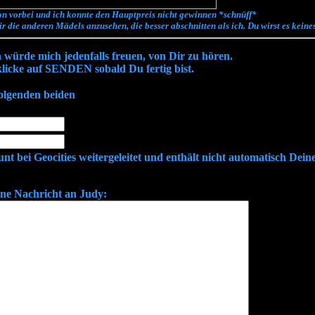
hon vorbei und ich konnte den Hauptpreis nicht gewinnen *schnüff*
ir die anderen Mädels anzusehen, die besser abschnitten als ich. Du wirst es keine
h würde mich jedenfalls freuen, von Dir zu hören.
licke auf SENDEN sobald Du fertig bist.
olgenden beiden
t bei Geocities weitergeleitet und enthält nicht automatisch Dein
ne Nachricht an Judy: