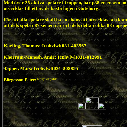
Med över 25 aktiva spelare i truppen, har p88 en enorm pot
utvecklas till ett av de bästa lagen i Göteborg.
För att alla spelare skall ha en chans att utvecklas och komm
att dels spela i 87 serien i år och dels delta i olika 88 cupspe
Karling, Thomas:
031-403567
Khorram-Manesh, Amir:
031-812991
Tapper, Mats:
031-208855
Börgesson Peter: