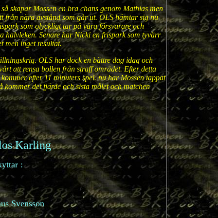
er så skapar Mossen en bra chans genom Mathias men
kott från nära avstånd som går ut. OLS hämtar sig nu
ispark som olyckligt tar på våra försvarare och
sta halvleken. Senare har Nicki en frispark som tyvärr
et men inget resultat.
ällningskrig. OLS har dock en bättre dag idag och
rt att rensa bollen från straff området. Efter detta
-0 kommer efter 11 minuters spel. nu har Mossen tappat
så kommer det fjärde och sista målet och matchen
os Karling
yttar :
mus Svensson