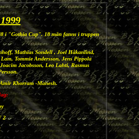
 1999
8 i "Gothia Cup". 18 män fanns i truppen
nhoff, Mathias Sondell , Joel Håkanlind,
 Lam, Tommie Andersson, Jens Pippola
 Joacim Jacobsson, Leo Lahti, Rasmus
Persson.
h Amir Khorram -Manesh.
lag:
oy
F 2
1