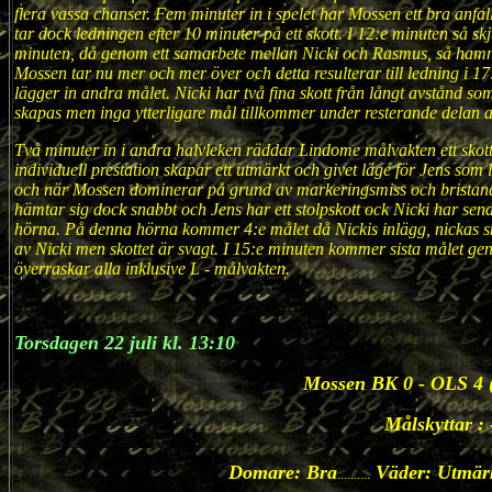
flera vassa chanser. Fem minuter in i spelet har Mossen ett bra anfa
tar dock ledningen efter 10 minuter på ett skott. I 12:e minuten så sk
minuten, då genom ett samarbete mellan Nicki och Rasmus, så hamna
Mossen tar nu mer och mer över och detta resulterar till ledning i 
lägger in andra målet. Nicki har två fina skott från långt avstånd so
skapas men inga ytterligare mål tillkommer under resterande delan a
Två minuter in i andra halvleken räddar Lindome målvakten ett sko
individuell prestation skapar ett utmärkt och givet läge för Jens som
och när Mossen dominerar på grund av markeringsmiss och bristand
hämtar sig dock snabbt och Jens har ett stolpskott ock Nicki har senare
hörna. På denna hörna kommer 4:e målet då Nickis inlägg, nickas sn
av Nicki men skottet är svagt. I 15:e minuten kommer sista målet gen
överraskar alla inklusive L - målvakten.
Torsdagen 22 juli kl. 13:10
Mossen BK 0 - OLS 4 (
Målskyttar : 
Domare: Bra
Väder: Utmär
..........