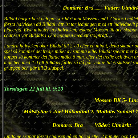
Domare: B
ra
Väder: Utmärk
..........
Billdal börjar bäst och pressar hårt mot Mossens mål. Carlos i målet 
första halvleken då Billdal rättvist tar ledningen med ett individuellt
placerad. Elva minuter in i halvleken, vaknar Mossen till och skapar 
chansen var Billdals i 17:e minuten med ett stolpträff.
I andra halvleken ökar Billdal till 2 - 0 efter en minut, detta skapar 
spel så kommer det tredje målet av samma kille. Billdal spelar mer p
hoppet så kommer det fjärde målet 6 min. efter det tredje och även om
matchen med 4-0 till Billdals fördel så då går vidare till A slutspel
gruppen och går till B slutspel.
Torsdagen 22 juli kl. 9:10
Mossen BK 5- Lin
Målskyttar : Joel Håkanlind 2, Mathias Sondell 
Domare: Bra
Väder: Utmärkt
...........
.......
Lindome skapar första chansen på en hörna efter 2 minuter och Carl