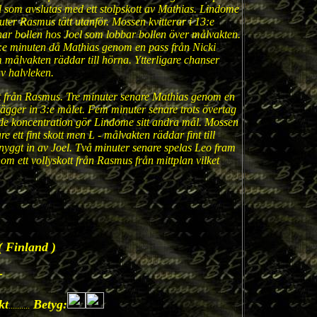
ll som avslutas med ett stolpskott av Mathias. Lindome
juter Rasmus tätt utanför. Mossen kvitterar i 13:e
r bollen hos Joel som lobbar bollen över målvakten.
17:e minuten då Mathias genom en pass från Nicki
m målvakten räddar till hörna. Ytterligare chanser
v halvleken.
tt från Rasmus. Tre minuter senare Mathias genom en
 lägger in 3:e målet. Fem minuter senare trots övertag
e koncentration gör Lindome sitt andra mål. Mossen
 ett fint skott men L - målvakten räddar fint till
yggt in av Joel. Två minuter senare spelas Leo fram
om ett vollyskott från Rasmus från mittplan vilket
 Finland )
-
kt
Betyg:
..........