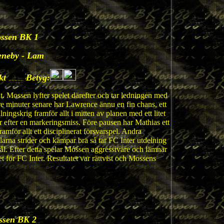
ossen BK 1
eneby - Lam
kt
Betyg:
..........
t. Mossen lyfter spelet därefter och tar ledningen med
e minuter senare har Lawrence ännu en fin chans, ett
ningskrig framför allt i mitten av planen med ett litet
r efter en markeringsmiss. Före pausen har Mathias ett
för allt ett disciplinerat försvarspel. Andra
arna strider och kämpar bra så tar FC Inter utdelning
ål. Efter detta spelar Mossen aggressivare och lämnar
et för FC Inter. Resultatet var rättvist och Mossens
ssen BK 2