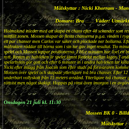
Målskyttar : Nicki Khorram - Ma
Domare: Bra
Väder: Utmärk
..........
Holmalund inleder med att skapa en chans efter 40 sekunder som result
mittfält zonen. Mossen skapar de flesta chanserna p.g.a. vinden i r
ett par chanser men Carlos var säker och plockade ner bollarna. Eft
målvakten räddar till hörna som i sin tur gav inget resultat. Tio min
spelet och Mossen tappar positionerna. I 16:e minuten har Joel ett b
nytt. Resten av halvleken är spelet jämnt fördelat mellan lagen. I an
spelarbyten gör gott och efter 6 minuter in i andra halvleken tar kil
Nicki efter inlägg från Joacim som efter studs på försvararen kommer 
Mossen över spelet och skapade ytterligare två bra chanser. Efter 1
underbart vollyskott från 15 meters avstånd. Ytterligare två chanse
rättvist men något skakigt. Hoppas på vinst även imorgon i en avgö
Onsdagen 21 juli kl. 11:30
Mossen BK 0 - Bill
Målskyttar : 