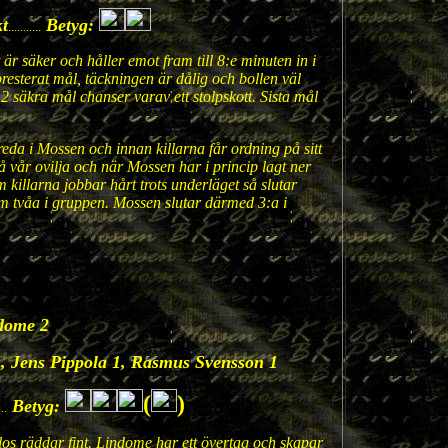
t
Betyg:
...........
är säker och håller emot fram till 8:e minuten in i
 presterat mål, täckningen är dålig och bollen väl
2 säkra mål chanser varav ett stolpskott. Sista mål
oreda i Mossen och innan killarna får ordning på sitt
å vår ovilja och när Mossen har i princip lagt ner
 killarna jobbar hårt trots underläget så slutar
 som tvåa i gruppen. Mossen slutar därmed 3:a i
dome 2
1, Jens Pippola 1, Rasmus Svensson 1
(
)
Betyg:
...
os räddar fint. Lindome har ett övertag och skapar