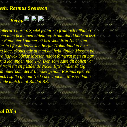
nesh, Rasmus Svensson
t
Betyg:
..........
erar i hörna. Spelet flyttar sig fram och tillbala i
yggen men fick ingen utdelning. Holmalund hade också
er 6 minuter kommer ett bra skott från Nicki som
uter in i första halvleken börjar Holmalund ta över
ra läge, skottet går ut men det hela tänder Mossen på
dra halvlek börjar Mossen något förvirrat men ett par
larna ledningen med 1-0. Den som satte dit bollen var
fram till en fristående Nicki. Efter målet så tog
2 minuter kom det 2-0 målet genom Rasmus efter ett
r gick i spillo genom Nicki och Joacim. Mossen Vann
rande match mot Billdal BK.
dal BK 4
-