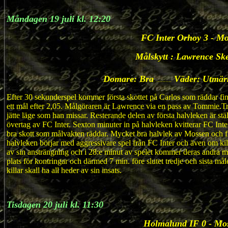
Måndagen 19 juli kl. 12:20
FC Inter Orhoy 3 - M
Målskytt : Lawrence Sk
Domare: Bra
Väder: Utmär
..........
Efter 30 sekunderspel kommer första skottet på Carlos som räddar fin
ett mål efter 2,05. Målgöraren är Lawrence via en pass av Tommie.Tr
jätte läge som han missar. Resterande delen av första halvleken är ställ
övertag av FC Inter. Sexton minuter in på halvleken kvitterar FC Inte
bra skott som målvakten räddar. Mycket bra halvlek av Mossen och fram
halvleken börjar med aggressivare spel från FC Inter och även om kill
av sin ansträngning och i 28:e minut av spelet kommer deras andra m
plats för kontringar och därmed 7 min. före slutet tredje och sista mål
killar skall ha all heder av sin insats.
Tisdagen 20 juli kl. 11:30
Holmalund IF 0 - Mo