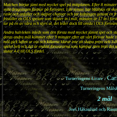
Matchen börjar jämt med mycket spel på mittplanen. Efter 8 minut
sista dragningen fastnar på försvaret. Lite senare har Mathias ett s
raskt och anfaller och skapar chanser och tar ledningen genom en fr
friställer en OLS spelare som skjuter in i mål, minuten är 17 in i för
tar på en av våra och styrs ut, det leder dock till oreda i OLS försvar
Andra halvleken inleds som den första med mycket jämnt spel och st
deras andra mål kommer efter 9 minuter efter att vårt försvar hade svå
mål gick luften ur oss och killarna klarar inte att skapa press och 3
spelet helt och det är endast försvararna som kämpar men trots det 
slutar 4-0 till OLS fördel.
Carl
Turneringens Lirare :
Turneringens Målsk
2 mål
Joel Håkanlind och Ras