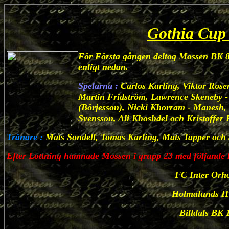
Gothia Cup
För Första gången deltog Mossen BK 8
enligt nedan.
Spelarna :
Carlos Karling, Viktor Rose
Martin Fridström, Lawrence Skeneby -
(Börjesson), Nicki Khorram - Manesh,
Svensson, Ali Khoshdel och Kristoffer 
Tränare :
Mats Sondell, Tomas Karling, Mats Tapper oc
Efter Lottning hamnade Mossen i grupp 23 med följande 
FC Inter Orh
Holmalunds I
Billdals BK 