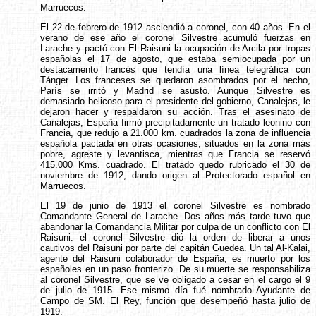
Marruecos.
El 22 de febrero de 1912 asciendió a coronel, con 40 años. En el
verano de ese año el coronel Silvestre acumuló fuerzas en
Larache y pactó con El Raisuni la ocupación de Arcila por tropas
españolas el 17 de agosto, que estaba semiocupada por un
destacamento francés que tendía una línea telegráfica con
Tánger. Los franceses se quedaron asombrados por el hecho,
París se irritó y Madrid se asustó. Aunque Silvestre es
demasiado belicoso para el presidente del gobierno, Canalejas, le
dejaron hacer y respaldaron su acción. Tras el asesinato de
Canalejas, España firmó precipitadamente un tratado leonino con
Francia, que redujo a 21.000 km. cuadrados la zona de influencia
española pactada en otras ocasiones, situados en la zona más
pobre, agreste y levantisca, mientras que Francia se reservó
415.000 Kms. cuadrado. El tratado quedo rubricado el 30 de
noviembre de 1912, dando origen al Protectorado español en
Marruecos.
El 19 de junio de 1913 el coronel Silvestre es nombrado
Comandante General de Larache. Dos años más tarde tuvo que
abandonar la Comandancia Militar por culpa de un conflicto con El
Raisuni: el coronel Silvestre dió la orden de liberar a unos
cautivos del Raisuni por parte del capitán Guedea. Un tal Al-Kalai,
agente del Raisuni colaborador de España, es muerto por los
españoles en un paso fronterizo. De su muerte se responsabiliza
al coronel Silvestre, que se ve obligado a cesar en el cargo el 9
de julio de 1915. Ese mismo día fué nombrado Ayudante de
Campo de SM. El Rey, función que desempeñó hasta julio de
1919.