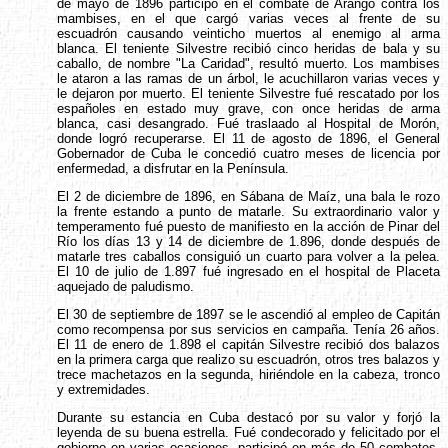
de mayo de 1896 participó en el combate de Arango contra los
mambises, en el que cargó varias veces al frente de su
escuadrón causando veinticho muertos al enemigo al arma
blanca. El teniente Silvestre recibió cinco heridas de bala y su
caballo, de nombre "La Caridad", resultó muerto. Los mambises
le ataron a las ramas de un árbol, le acuchillaron varias veces y
le dejaron por muerto. El teniente Silvestre fué rescatado por los
españoles en estado muy grave, con once heridas de arma
blanca, casi desangrado. Fué traslaado al Hospital de Morón,
donde logró recuperarse. El 11 de agosto de 1896, el General
Gobernador de Cuba le concedió cuatro meses de licencia por
enfermedad, a disfrutar en la Península.
El 2 de diciembre de 1896, en Sábana de Maíz, una bala le rozo
la frente estando a punto de matarle. Su extraordinario valor y
temperamento fué puesto de manifiesto en la acción de Pinar del
Río los días 13 y 14 de diciembre de 1.896, donde después de
matarle tres caballos consiguió un cuarto para volver a la pelea.
El 10 de julio de 1.897 fué ingresado en el hospital de Placeta
aquejado de paludismo.
El 30 de septiembre de 1897 se le ascendió al empleo de Capitán
como recompensa por sus servicios en campaña. Tenía 26 años.
El 11 de enero de 1.898 el capitán Silvestre recibió dos balazos
en la primera carga que realizo su escuadrón, otros tres balazos y
trece machetazos en la segunda, hiriéndole en la cabeza, tronco
y extremidades.
Durante su estancia en Cuba destacó por su valor y forjó la
leyenda de su buena estrella. Fué condecorado y felicitado por el
gobierno en varias ocasiones, participó en más de 50 combates.