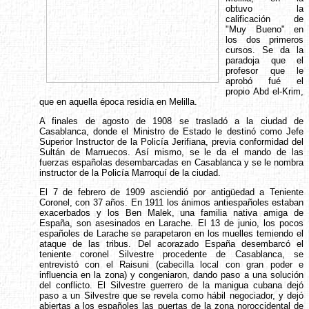
obtuvo la
calificación de
"Muy Bueno" en
los dos primeros
cursos. Se da la
paradoja que el
profesor que le
aprobó fué el
propio Abd el-Krim,
que en aquella época residía en Melilla.
A finales de agosto de 1908 se trasladó a la ciudad de
Casablanca, donde el Ministro de Estado le destinó como Jefe
Superior Instructor de la Policía Jerifiana, previa conformidad del
Sultán de Marruecos. Así mismo, se le da el mando de las
fuerzas españolas desembarcadas en Casablanca y se le nombra
instructor de la Policía Marroquí de la ciudad.
El 7 de febrero de 1909 asciendió por antigüedad a Teniente
Coronel, con 37 años. En 1911 los ánimos antiespañoles estaban
exacerbados y los Ben Malek, una familia nativa amiga de
España, son asesinados en Larache. El 13 de junio, los pocos
españoles de Larache se parapetaron en los muelles temiendo el
ataque de las tribus. Del acorazado España desembarcó el
teniente coronel Silvestre procedente de Casablanca, se
entrevistó con el Raisuni (cabecilla local con gran poder e
influencia en la zona) y congeniaron, dando paso a una solución
del conflicto. El Silvestre guerrero de la manigua cubana dejó
paso a un Silvestre que se revela como hábil negociador, y dejó
abiertas a los españoles las puertas de la zona noroccidental de