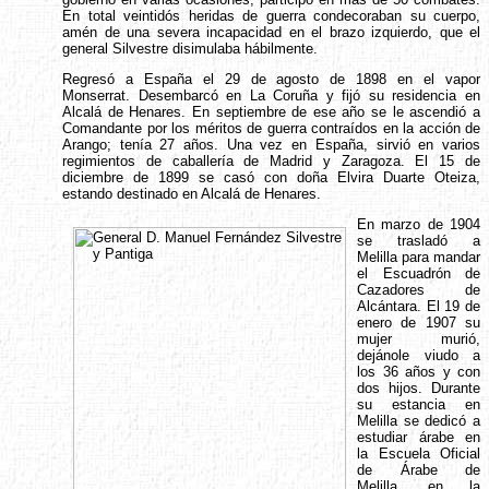
En total veintidós heridas de guerra condecoraban su cuerpo,
amén de una severa incapacidad en el brazo izquierdo, que el
general Silvestre disimulaba hábilmente.
Regresó a España el 29 de agosto de 1898 en el vapor
Monserrat. Desembarcó en La Coruña y fijó su residencia en
Alcalá de Henares. En septiembre de ese año se le ascendió a
Comandante por los méritos de guerra contraídos en la acción de
Arango; tenía 27 años. Una vez en España, sirvió en varios
regimientos de caballería de Madrid y Zaragoza. El 15 de
diciembre de 1899 se casó con doña Elvira Duarte Oteiza,
estando destinado en Alcalá de Henares.
En marzo de 1904
se trasladó a
Melilla para mandar
el Escuadrón de
Cazadores de
Alcántara. El 19 de
enero de 1907 su
mujer murió,
dejánole viudo a
los 36 años y con
dos hijos. Durante
su estancia en
Melilla se dedicó a
estudiar árabe en
la Escuela Oficial
de Árabe de
Melilla, en la