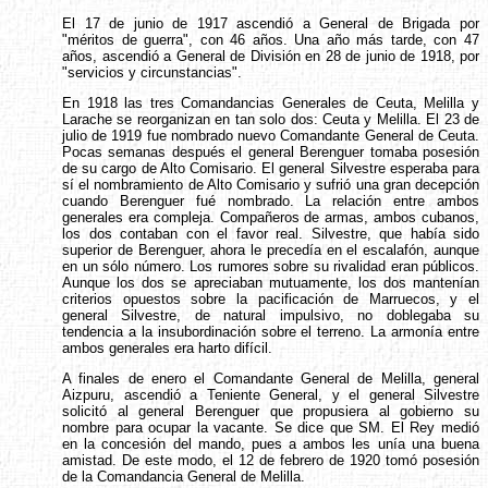
El 17 de junio de 1917 ascendió a General de Brigada por
"méritos de guerra", con 46 años. Una año más tarde, con 47
años, ascendió a General de División en 28 de junio de 1918, por
"servicios y circunstancias".
En 1918 las tres Comandancias Generales de Ceuta, Melilla y
Larache se reorganizan en tan solo dos: Ceuta y Melilla. El 23 de
julio de 1919 fue nombrado nuevo Comandante General de Ceuta.
Pocas semanas después el general Berenguer tomaba posesión
de su cargo de Alto Comisario. El general Silvestre esperaba para
sí el nombramiento de Alto Comisario y sufrió una gran decepción
cuando Berenguer fué nombrado. La relación entre ambos
generales era compleja. Compañeros de armas, ambos cubanos,
los dos contaban con el favor real. Silvestre, que había sido
superior de Berenguer, ahora le precedía en el escalafón, aunque
en un sólo número. Los rumores sobre su rivalidad eran públicos.
Aunque los dos se apreciaban mutuamente, los dos mantenían
criterios opuestos sobre la pacificación de Marruecos, y el
general Silvestre, de natural impulsivo, no doblegaba su
tendencia a la insubordinación sobre el terreno. La armonía entre
ambos generales era harto difícil.
A finales de enero el Comandante General de Melilla, general
Aizpuru, ascendió a Teniente General, y el general Silvestre
solicitó al general Berenguer que propusiera al gobierno su
nombre para ocupar la vacante. Se dice que SM. El Rey medió
en la concesión del mando, pues a ambos les unía una buena
amistad. De este modo, el 12 de febrero de 1920 tomó posesión
de la Comandancia General de Melilla.