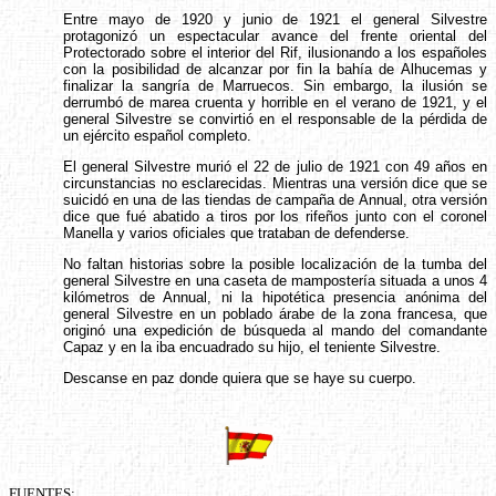
Entre mayo de 1920 y junio de 1921 el general Silvestre
protagonizó un espectacular avance del frente oriental del
Protectorado sobre el interior del Rif, ilusionando a los españoles
con la posibilidad de alcanzar por fin la bahía de Alhucemas y
finalizar la sangría de Marruecos. Sin embargo, la ilusión se
derrumbó de marea cruenta y horrible en el verano de 1921, y el
general Silvestre se convirtió en el responsable de la pérdida de
un ejército español completo.
El general Silvestre murió el 22 de julio de 1921 con 49 años en
circunstancias no esclarecidas. Mientras una versión dice que se
suicidó en una de las tiendas de campaña de Annual, otra versión
dice que fué abatido a tiros por los rifeños junto con el coronel
Manella y varios oficiales que trataban de defenderse.
No faltan historias sobre la posible localización de la tumba del
general Silvestre en una caseta de mampostería situada a unos 4
kilómetros de Annual, ni la hipotética presencia anónima del
general Silvestre en un poblado árabe de la zona francesa, que
originó una expedición de búsqueda al mando del comandante
Capaz y en la iba encuadrado su hijo, el teniente Silvestre.
Descanse en paz donde quiera que se haye su cuerpo.
FUENTES: