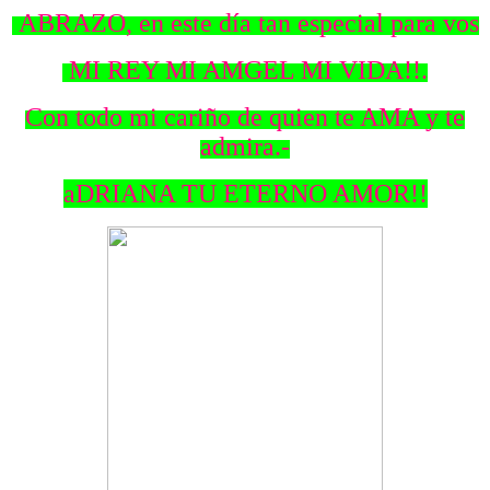
ABRAZO, en este día tan especial para vos
MI REY MI AMGEL MI VIDA!!.
Con todo mi cariño de quien te AMA y te
admira.-
aDRIANA TU ETERNO AMOR!!