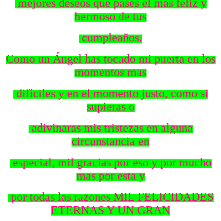
mejores deseos que pases el mas feliz y
hermoso de tus
cumpleaños.
Como un Ángel has tocado mi puerta en los
momentos mas
difíciles y en el momento justo, como si
supieras o
adivinaras mis tristezas en alguna
circunstancia en
especial, mil gracias por eso y por mucho
mas por esta y
por todas las razones MIL FELICIDADES
ETERNAS Y UN GRAN