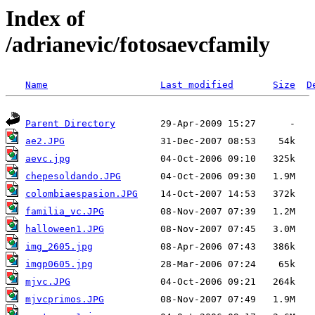
Index of
/adrianevic/fotosaevcfamily
Name
Last modified
Size
D
Parent Directory
ae2.JPG
aevc.jpg
chepesoldando.JPG
colombiaespasion.JPG
familia_vc.JPG
halloween1.JPG
img_2605.jpg
imgp0605.jpg
mjvc.JPG
mjvcprimos.JPG