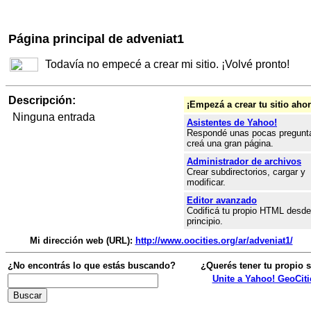
Página principal de adveniat1
Todavía no empecé a crear mi sitio. ¡Volvé pronto!
Descripción:
¡Empezá a crear tu sitio ahor
Ninguna entrada
Asistentes de Yahoo!
Respondé unas pocas pregunt
creá una gran página.
Administrador de archivos
Crear subdirectorios, cargar y
modificar.
Editor avanzado
Codificá tu propio HTML desde
principio.
Mi dirección web (URL):
http://www.oocities.org/ar/adveniat1/
¿No encontrás lo que estás buscando?
¿Querés tener tu propio s
Unite a Yahoo! GeoCiti