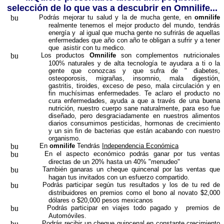
selección de lo que vas a descubrir en Omnilife...
Podrás mejorar tu salud y la de mucha gente, en
omnilife
realmente tenemos el mejor producto del mundo, tendrás
energía y al igual que mucha gente no sufrirás de aquellas
enfermedades que año con año te obligan a sufrir y a tener
que asistir con tu medico.
Los productos
Omnilife
son complementos nutricionales
100% naturales y de alta tecnología te ayudara a ti o la
gente que conozcas y que sufra de " diabetes,
osteoporosis, migrañas, insomnio, mala digestión,
gastritis, tiroides, exceso de peso, mala circulación y en
fin muchísimas enfermedades. Te aclaro el producto no
cura enfermedades, ayuda a que a través de una buena
nutrición, nuestro cuerpo sane naturalmente, para eso fue
diseñado, pero desgraciadamente en nuestros alimentos
diarios consumimos pesticidas, hormonas de crecimiento
y un sin fin de bacterias que están acabando con nuestro
organismo.
En
omnilife
Tendrás
Independencia Económica
En el aspecto económico podrás ganar por tus ventas
directas de un 20% hasta un 40% "menudeo"
También ganaras un cheque quincenal por las ventas que
hagan tus invitados con un esfuerzo compartido.
Podrás participar según tus resultados y los de tu red de
distribuidores en premios como el bono al novato $2,000
dólares o $20,000 pesos mexicanos
Podrás participar en viajes todo pagado y premios de
Automóviles.
Podrás recibir un cheque quincenal en constante crecimiento