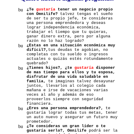
¿Te
gustaría
tener un negocio propio
con Omnilife?
talvez tengas el sueño
de ser tu propio jefe, te consideras
una persona emprendedora y deseas
lograr independencia económica,
trabajar el tiempo que tu quieras,
ganar dinero extra, pero por alguna
razón no lo haz logrado?
¿Estas en una situación económica muy
difícil?,
tus deudas te agobian, no
completas con tu sueldo o ingresos
actuales o quizás estés rotundamente
quebrado?
¿Tienes hijos?, ¿te
gustaría
disponer
de mas tiempo para ellos y tu esposa,
disfrutar de una vida saludable en
familia,
te imaginas talvez desayunar
juntos, llevarlos al colegio cada
mañana e irse de vacaciones varias
veces al año y además de eso
proveerlos siempre con seguridad
financiera.
¿Eres una persona emprendedora?,
te
gustaría lograr todas tus metas, tener
un auto nuevo y asegurar un futuro muy
prometedor.
¿Te consideras un gran líder o te
gustaría serlo?, Omnilife
podrá ser la