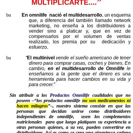
”
MULTIPLICARTE....
En omnilife nació el multidesarrollo
, un esquema
que, a diferencia del también llamado network
marketing, no enseña a los distribuidores a
vender sino a platicar y, que en vez de
compensarlos por el volumen de ventas
realizado, los premia por su dedicación y
esfuerzo.
“
El multinivel
vende el sueño americano de tener
dinero para comprar casas, coches y bienes. En
cambio,
en el multidesarrollo de Omnilife
le
enseñamos a la gente que el dinero es una
herramienta para hacer cambios en su vida y
para crecer.”
Sin atribuir a los
Productos Omnilife
cualidades que no
poseen –“los productos omnilife
no son medicamentos ni
hacen milagros
”–, nuestro sistema consiste en que las
personas que decidan unirse como distribuidores
independientes de omnilife, usen los complementos
nutricionales para que luego platiquen su experiencia a
otras personas quienes, a su vez, pueden convertirse en
distribuidores. Así es como se crea una gigantesca cadena