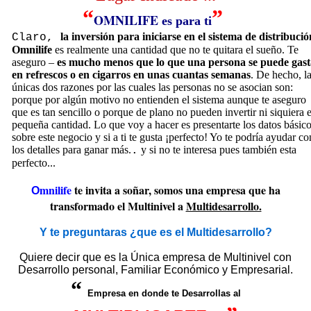
“
”
OMNILIFE
es para ti
la inversión para iniciarse en el sistema de distribuci
Claro,
Omnilife
es realmente una cantidad que no te quitara el sueño. Te
aseguro –
es mucho menos que lo que una persona se puede gas
en refrescos o en cigarros en unas cuantas semanas
. De hecho, l
únicas dos razones por las cuales las personas no se asocian son:
porque por algún motivo no entienden el sistema aunque te aseguro
que es tan sencillo o porque de plano no pueden invertir ni siquiera 
pequeña cantidad. Lo que voy a hacer es presentarte los datos básic
sobre este negocio y si a ti te gusta ¡perfecto! Yo te podría ayudar co
los detalles para ganar más.
y si no te interesa pues también esta
.
perfecto...
mnilife
te invita a soñar, somos una empresa que ha
O
transformado el Multinivel a
Multidesarrollo.
Y te preguntaras ¿que es el Multidesarrollo?
Quiere decir que es la Única empresa de Multinivel con
Desarrollo personal, Familiar Económico y Empresarial.
“
Empresa en donde te Desarrollas al