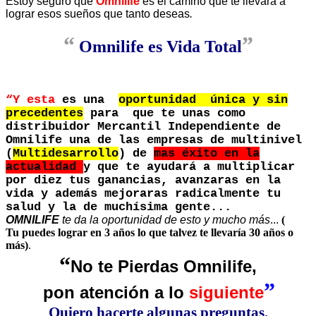
Estoy seguro que
Omnilife
es el camino que te llevara a
lograr esos sueños que tanto deseas
.
“
”
Omnilife es Vida Total
“Y esta
es una
oportunidad única y sin
precedentes
para que te unas como
distribuidor Mercantil Independiente de
Omnilife una de las empresas de multinivel
(
Multidesarrollo
) de
mas éxito en la
actualidad
y que te ayudará a multiplicar
por diez tus ganancias, avanzaras en la
vida y además mejoraras radicalmente tu
salud y la de muchísima gente...
OMNILIFE
te da la oportunidad de esto y mucho más
...
(
Tu puedes lograr en 3 años lo que talvez te llevaría 30 años o
más)
.
“
No te Pierdas Omnilife,
”
pon atención a lo
siguiente
Quiero hacerte algunas preguntas.