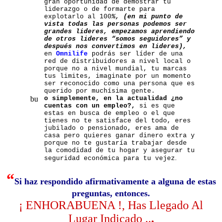
gran oportunidad de demostrar tu
liderazgo o de formarte para
explotarlo al 100
%, (en mi punto de
vista todas las personas podemos ser
grandes lideres, empezamos aprendiendo
de otros lideres “somos seguidores” y
después nos convertimos en lideres),
en
Omnilife
podrás ser líder de una
red de distribuidores a nivel local o
porque no a nivel mundial, tu marcas
tus limites, imaginate por un momento
ser reconocido como una persona que es
querido por muchísima gente.
o simplemente, en la actualidad ¿no
cuentas con un empleo?,
si es que
estas en busca de empleo o el que
tienes no te satisface del todo, eres
jubilado o pensionado, eres ama de
casa pero quieres ganar dinero extra y
porque no te gustaría trabajar desde
la comodidad de tu hogar y asegurar tu
.
seguridad económica para tu vejez
“
Si haz respondido afirmativamente a alguna de estas
preguntas, entonces.
¡
ENHORABUENA !, Has Llegado Al
Lugar Indicado
..
.