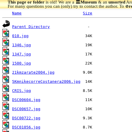
This page or folder
is old! We are a 🏛️
Museum
& an
unsorted
Arc
For many questions you can (only) try to contact the author. To
r
🚫
Name
Size
Parent Directory
010.jpg
1346.jpg
1347.jpg
1500.jpg
21kmzarate2004.jpg
5KmnikecorreCostanera2006.jpg
CRIS.jpg
DSC00604.jpg
DSC00657.jpg
DSC00722.jpg
DSC01056.jpg