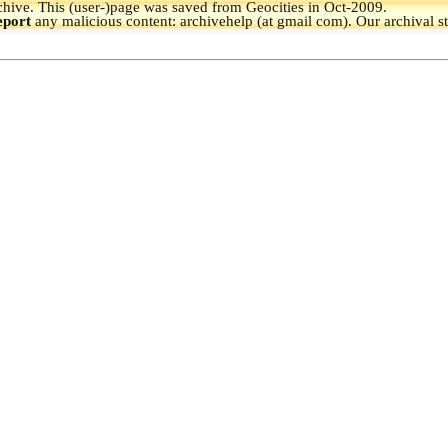
hive.
This (user-)page was saved from Geocities in Oct-2009.
eport
any malicious content: archivehelp (at gmail com). Our archival s