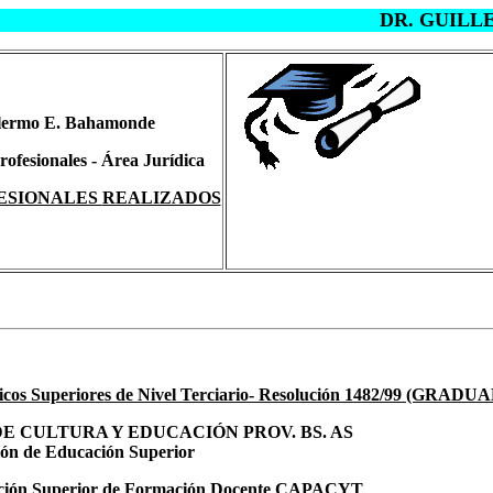
DR. GUILLERMO
llermo E. Bahamonde
ofesionales - Área Jurídica
ESIONALES
REALIZADOS
cnicos Superiores de Nivel Terciario- Resolución 1482/99 (GRADU
E CULTURA Y EDUCACIÓN PROV. BS. AS
ión de Educación Superior
cación Superior de Formación Docente CAPACYT