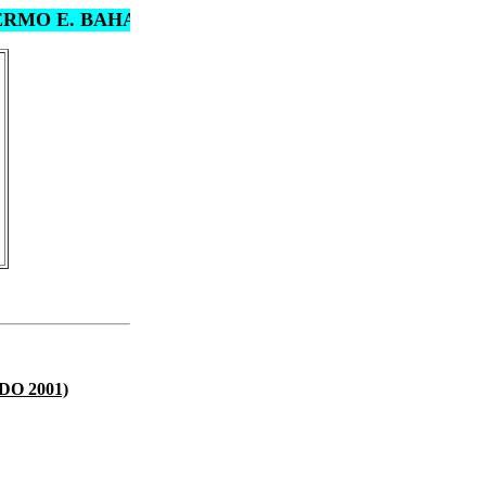
 E. BAHAMONDE - PROCURADOR - ABOGADO - ME
ADO 2001)