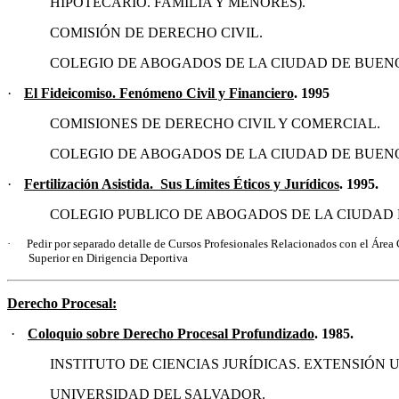
HIPOTECARIO. FAMILIA Y MENORES).
COMISIÓN DE DERECHO CIVIL.
COLEGIO DE ABOGADOS DE LA CIUDAD DE BUENO
·
El Fideicomiso. Fenómeno Civil y Financiero
. 1995
COMISIONES DE DERECHO CIVIL Y COMERCIAL.
COLEGIO DE ABOGADOS DE LA CIUDAD DE BUENO
·
Fertilización Asistida
.
S
us Límites Éticos y Jurídicos
. 1995.
COLEGIO PUBLICO DE ABOGADOS DE LA CIUDAD 
·
Pedir por separado
detalle de Cursos Profesionales Relacionados con el Área C
Superior en Dirigencia Deportiva
D
erecho Procesal
:
·
Coloquio sobre Derecho Procesal Profundizado
. 1985.
INSTITUTO DE CIENCIAS JURÍDICAS. EXTENSIÓN 
UNIVERSIDAD DEL SALVADOR.