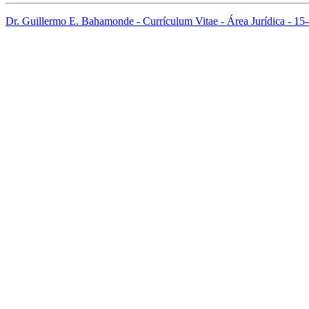
Dr. Guillermo E. Bahamonde - Currículum Vitae - Área Jurídica - 1