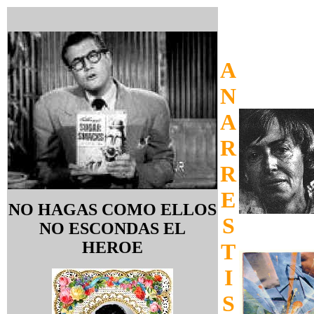
A
N
A
R
R
E
NO HAGAS COMO ELLOS
S
NO ESCONDAS EL
HEROE
T
I
S