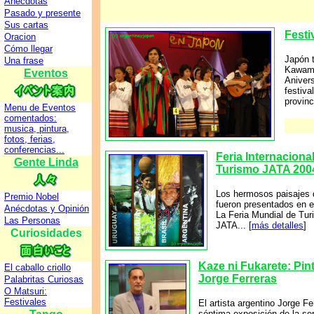
Anecdotas
Pasado y presente
Sus cartas
Festi
Oracion
Cómo llegar
Japón t
Una frase
Kawama
Eventos
Anivers
festiv
provinc
Menu de Eventos
comentados:
musica, pintura,
fotos, ferias,
conferencias...
Feria Internaciona
Gente Linda
Turismo JATA 200
Los hermosos paisajes 
Premio Nobel
fueron presentados en e
Anécdotas y Opinión
La Feria Mundial de Tu
Las Personas
JATA... [
más detalles
]
Curiosidades
Kaze ni Fukarete: Pin
El caballo criollo
Jorge Ferreras
Palabritas Curiosas
O Matsuri:
Festivales
El artista argentino Jorge Fer
séptima exposición de la se