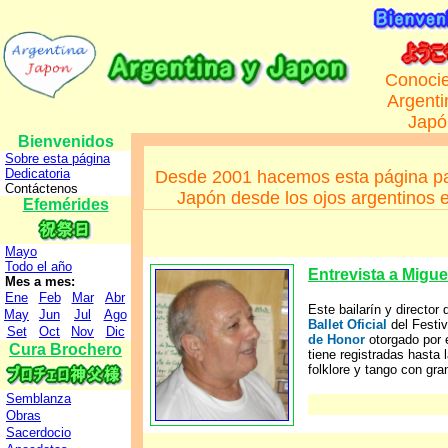
Conoci
Argenti
Japó
Bienvenidos
Sobre esta página
Dedicatoria
Desde 2001 hacemos esta página par
Contáctenos
Japón desde los ojos argentinos 
Efemérides
Mayo
Todo el año
Entrevista a Migue
Mes a mes:
Ene
Feb
Mar
Abr
Este bailarín y director 
May
Jun
Jul
Ago
Ballet Oficial
del Festiv
Set
Oct
Nov
Dic
de Honor
otorgado por 
Cura Brochero
tiene registradas hasta 
folklore y tango con gra
Semblanza
Obras
Sacerdocio