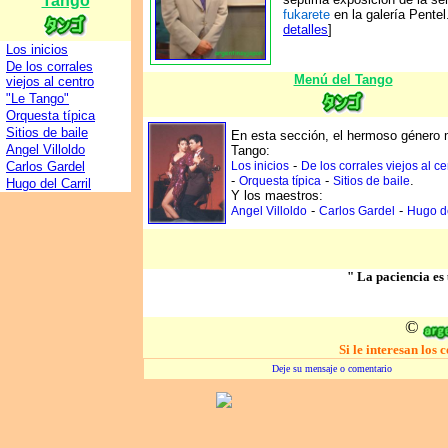
Tango
fukarete
en la galería Pentel.
detalles
]
Los inicios
De los corrales
Menú del Tango
viejos al centro
"Le Tango"
Orquesta típica
Sitios de baile
En esta sección, el hermoso género 
Angel Villoldo
Tango:
-
Carlos Gardel
Los inicios
De los corrales viejos al ce
-
-
.
Orquesta típica
Sitios de baile
Hugo del Carril
Y los maestros:
-
-
Angel Villoldo
Carlos Gardel
Hugo de
" La paciencia es
©
Si le interesan los 
Deje su mensaje o comentario