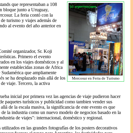
 stands que representaban a 108
en bloque junto a Uruguay,
rcosur. La feria contó con la
a de turismo y viajes además de
ando al evento del año anterior en
 Comité organizador, Sr. Koji
terísticas. Primero el evento
crados en los viajes domésticos y al
mente establecidas zonas de Africa
de Sudamérica que ampliamente
és se ha desplazado más allá de los
Mercosur en Feria de Turismo
de viaje. Tercero, la activa
ueba inicial por primera vez las agencias de viaje pudieron hacer
de paquetes turísticos y publicidad como tambien vender sus
allá de la escala masiva, la significancia de este evento es que
o de la industria como un nuevo modelo de negocios basado en la
industria de viajes": internacional, doméstico y regional.
 utilizados en las grandes fotografías de los posters decorativos