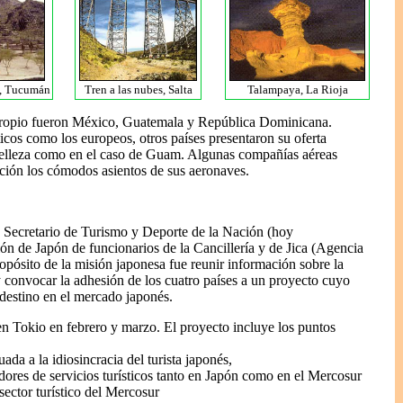
s, Tucumán
Tren a las nubes, Salta
Talampaya, La Rioja
 propio fueron México, Guatemala y República Dominicana.
icos como los europeos, otros países presentaron su oferta
belleza como en el caso de Guam. Algunas compañías aéreas
ión los cómodos asientos de sus aeronaves.
s Secretario de Turismo y Deporte de la Nación (hoy
ón de Japón de funcionarios de la Cancillería y de Jica (Agencia
opósito de la misión japonesa fue reunir información sobre la
 y convocar la adhesión de los cuatro países a un proyecto cuyo
destino en el mercado japonés.
r en Tokio en febrero y marzo. El proyecto incluye los puntos
da a la idiosincracia del turista japonés,
adores de servicios turísticos tanto en Japón como en el Mercosur
 sector turístico del Mercosur