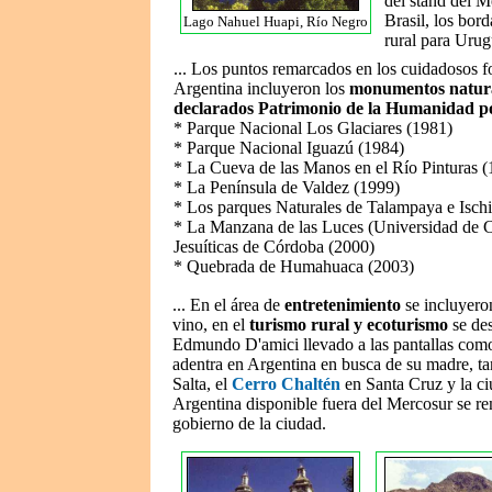
del stand del M
Brasil, los bord
Lago Nahuel Huapi, Río Negro
rural para Urug
... Los puntos remarcados en los cuidadosos fo
Argentina incluyeron los
monumentos natural
declarados Patrimonio de la Humanidad p
* Parque Nacional Los Glaciares (1981)
* Parque Nacional Iguazú (1984)
* La Cueva de las Manos en el Río Pinturas 
* La Península de Valdez (1999)
* Los parques Naturales de Talampaya e Ischi
* La Manzana de las Luces (Universidad de C
Jesuíticas de Córdoba (2000)
* Quebrada de Humahuaca (2003)
... En el área de
entretenimiento
se incluyeron
vino, en el
turismo rural y ecoturismo
se de
Edmundo D'amici llevado a las pantallas como
adentra en Argentina en busca de su madre, t
Salta, el
Cerro Chaltén
en Santa Cruz y la c
Argentina disponible fuera del Mercosur se re
gobierno de la ciudad.