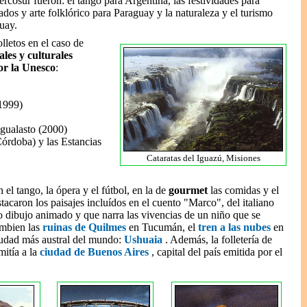
ercosur fueron: el tango para Argentina, las festividades para
ados y arte folklórico para Paraguay y la naturaleza y el turismo
uay.
lletos en el caso de
es y culturales
or la Unesco
:
(1999)
gualasto (2000)
órdoba) y las Estancias
Cataratas del Iguazú, Misiones
 el tango, la ópera y el fútbol, en la de
gourmet
las comidas y el
stacaron los paisajes incluídos en el cuento "Marco", del italiano
 dibujo animado y que narra las vivencias de un niño que se
ambien las
ruinas de Quilmes
en Tucumán, el
tren a las nubes
en
iudad más austral del mundo:
Ushuaia
. Además, la folletería de
mitía a la
ciudad de Buenos Aires
, capital del país emitida por el