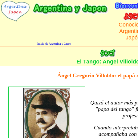
Conoci
Argenti
Japó
Inicio de Argentina y Japon
El Tango: Angel Villold
Ángel Gregorio Villoldo: el papá 
Quizá el autor más pr
"papa del tango" f
profes
Cuando interpretaba
acompañaba con g