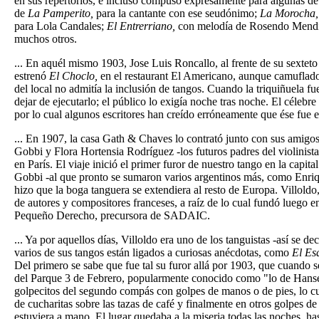
en sus repertorios, e incluso compuso expresamente para algunas de 
de
La Pamperito,
para la cantante con ese seudónimo;
La Morocha
para Lola Candales;
El Entrerriano,
con melodía de Rosendo Mendiz
muchos otros.
... En aquél mismo 1903, Jose Luis Roncallo, al frente de su sexteto
estrenó
El Choclo,
en el restaurant El Americano, aunque camuflado
del local no admitía la inclusión de tangos. Cuando la triquiñuela f
dejar de ejecutarlo; el público lo exigía noche tras noche. El célebr
por lo cual algunos escritores han creído erróneamente que ése fue e
... En 1907, la casa Gath & Chaves lo contrató junto con sus amigo
Gobbi y Flora Hortensia Rodríguez -los futuros padres del violinist
en París. El viaje inició el primer furor de nuestro tango en la capita
Gobbi -al que pronto se sumaron varios argentinos más, como Enriq
hizo que la boga tanguera se extendiera al resto de Europa. Villoldo, 
de autores y compositores franceses, a raíz de lo cual fundó luego 
Pequeño Derecho, precursora de SADAIC.
... Ya por aquellos días, Villoldo era uno de los tanguistas -así se d
varios de sus tangos están ligados a curiosas anécdotas, como
El Es
Del primero se sabe que fue tal su furor allá por 1903, que cuando s
del Parque 3 de Febrero, popularmente conocido como "lo de Hansen
golpecitos del segundo compás con golpes de manos o de pies, lo cu
de cucharitas sobre las tazas de café y finalmente en otros golpes de 
estuviera a mano. El lugar quedaba a la miseria todas las noches, ha