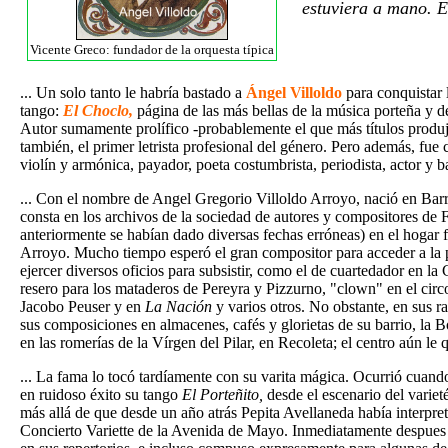
estuviera a mano. E
Vicente Greco: fundador de la orquesta típica
... Un solo tanto le habría bastado a
Ángel Villoldo
para conquistar 
tango:
El Choclo,
página de las más bellas de la música porteña y 
Autor sumamente prolífico -probablemente el que más títulos produjo
también, el primer letrista profesional del género. Pero además, fue c
violín y armónica, payador, poeta costumbrista, periodista, actor y ba
... Con el nombre de Angel Gregorio Villoldo Arroyo, nació en Barr
consta en los archivos de la sociedad de autores y compositores de F
anteriormente se habían dado diversas fechas erróneas) en el hogar 
Arroyo. Mucho tiempo esperó el gran compositor para acceder a la 
ejercer diversos oficios para subsistir, como el de cuartedador en la
resero para los mataderos de Pereyra y Pizzurno, "clown" en el circo 
Jacobo Peuser y en
La Nación
y varios otros. No obstante, en sus r
sus composiciones en almacenes, cafés y glorietas de su barrio, la 
en las romerías de la Vírgen del Pilar, en Recoleta; el centro aún le 
... La fama lo tocó tardíamente con su varita mágica. Ocurrió cuand
en ruidoso éxito su tango
El Porteñito,
desde el escenario del variet
más allá de que desde un año atrás Pepita Avellaneda había interpre
Concierto Variette de la Avenida de Mayo. Inmediatamente despues o