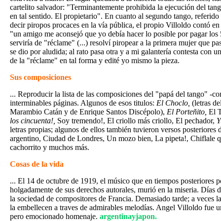
cartelito salvador: "Terminantemente prohibida la ejecución del tan
en tal sentido. El propietario". En cuanto al segundo tango, referido
decir piropos procaces en la vía pública, el propio Villoldo contó en
"un amigo me aconsejó que yo debía hacer lo posible por pagar los 
serviría de "réclame" (...) resolví piropear a la primera mujer que pa
se dio por aludida; al rato pasa otra y a mi galantería contesta con 
de la "réclame" en tal forma y edité yo mismo la pieza.
Sus composiciones
... Reproducir la lista de las composiciones del "papá del tango" -co
interminables páginas. Algunos de esos titulos:
El Choclo,
(letras d
Marambio Catán y de Enrique Santos Discépolo),
El Porteñito,
El 
los cincuenta!,
Soy tremendo!, El criollo más criollo, El pechador,
Y
letras propias; algunos de ellos también tuvieron versos posteriores 
argentino, Ciudad de Londres, Un mozo bien, La pipeta!, Chiflale qu
cachorrito y muchos más.
Cosas de la vida
... El 14 de octubre de 1919, el músico que en tiempos posteriores 
holgadamente de sus derechos autorales, murió en la miseria. Días d
la sociedad de compositores de Francia. Demasiado tarde; a veces la
la embellecen a traves de admirables melodías. Angel Villoldo fue u
pero emocionado homenaje.
argentinayjapon.