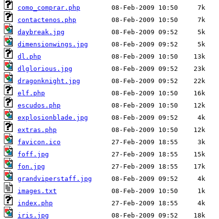
como_comprar.php
contactenos.php
daybreak.jpg
dimensionwings.jpg
dl.php
dlglorious.jpg
dragonknight.jpg
elf.php
escudos.php
explosionblade.jpg
extras.php
favicon.ico
foff.jpg
fon.jpg
grandviperstaff.jpg
images.txt
index.php
iris.jpg