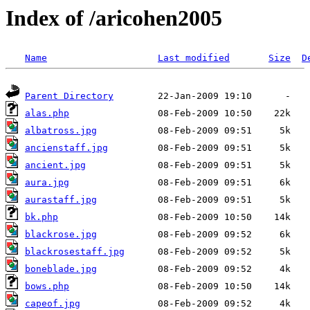
Index of /aricohen2005
Name
Last modified
Size
D
Parent Directory
alas.php
albatross.jpg
ancienstaff.jpg
ancient.jpg
aura.jpg
aurastaff.jpg
bk.php
blackrose.jpg
blackrosestaff.jpg
boneblade.jpg
bows.php
capeof.jpg