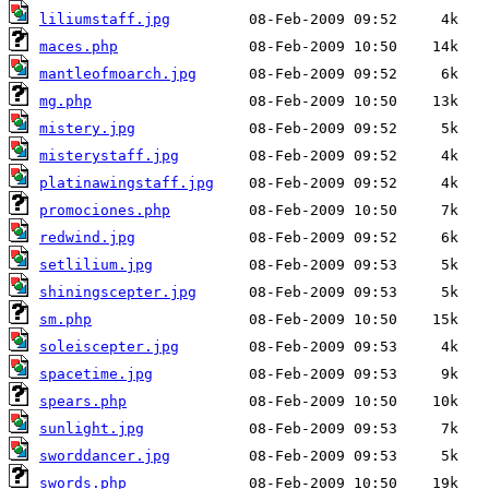
liliumstaff.jpg
maces.php
mantleofmoarch.jpg
mg.php
mistery.jpg
misterystaff.jpg
platinawingstaff.jpg
promociones.php
redwind.jpg
setlilium.jpg
shiningscepter.jpg
sm.php
soleiscepter.jpg
spacetime.jpg
spears.php
sunlight.jpg
sworddancer.jpg
swords.php