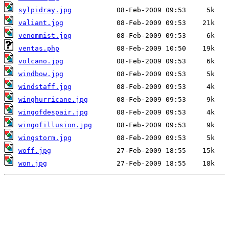
sylpidray.jpg
valiant.jpg
venommist.jpg
ventas.php
volcano.jpg
windbow.jpg
windstaff.jpg
winghurricane.jpg
wingofdespair.jpg
wingofillusion.jpg
wingstorm.jpg
woff.jpg
won.jpg