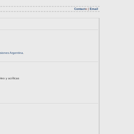
Contact
o |
Email
siones Argentina
.
leo y acrílicas