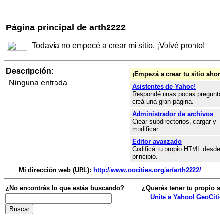
Página principal de arth2222
Todavía no empecé a crear mi sitio. ¡Volvé pronto!
Descripción:
¡Empezá a crear tu sitio ahor
Ninguna entrada
Asistentes de Yahoo!
Respondé unas pocas pregunt
creá una gran página.
Administrador de archivos
Crear subdirectorios, cargar y
modificar.
Editor avanzado
Codificá tu propio HTML desde
principio.
Mi dirección web (URL):
http://www.oocities.org/ar/arth2222/
¿No encontrás lo que estás buscando?
¿Querés tener tu propio s
Unite a Yahoo! GeoCiti