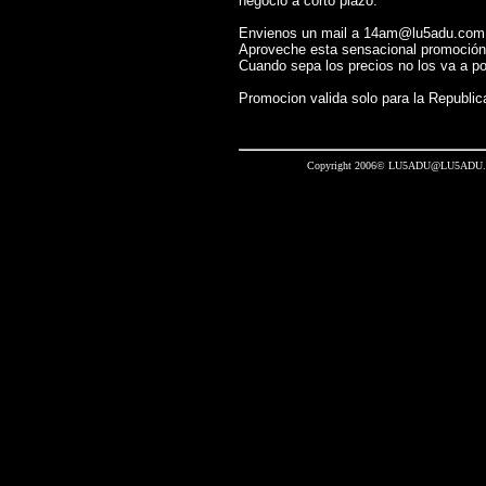
negocio a corto plazo.
Envienos un mail a 14am@lu5adu.com.a
Aproveche esta sensacional promoción
Cuando sepa los precios no los va a po
Promocion valida solo para la Republic
Copyright 2006© LU5ADU@LU5ADU.CO