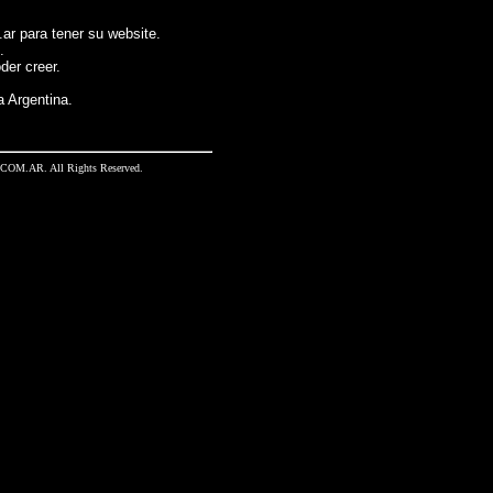
r para tener su website.
.
der creer.
a Argentina.
M.AR. All Rights Reserved.