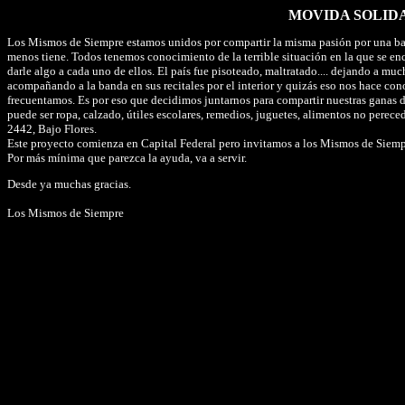
MOVIDA SOLIDA
Los Mismos de Siempre estamos unidos por compartir la misma pasión por una ban
menos tiene. Todos tenemos conocimiento de la terrible situación en la que se en
darle algo a cada uno de ellos. El país fue pisoteado, maltratado.... dejando a m
acompañando a la banda en sus recitales por el interior y quizás eso nos hace cono
frecuentamos. Es por eso que decidimos juntarnos para compartir nuestras ganas d
puede ser ropa, calzado, útiles escolares, remedios, juguetes, alimentos no perece
2442, Bajo Flores.
Este proyecto comienza en Capital Federal pero invitamos a los Mismos de Siempre
Por más mínima que parezca la ayuda, va a servir.
Desde ya muchas gracias.
Los Mismos de Siempre