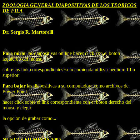
ZOOLOGIA GENERAL DIAPOSITIVAS DE LOS TEORICOS
DE FILA
Dr. Sergio R. Martorelli
Para mirar
las diapositivas on line hacer click con el boton
izquierdo del mouse
sobre los link correspondientes?se recomienda utilizar pentium III o
superior
Para bajar
las diapositivas a su computadora como archivos de
Power Point
hacer click sobre el link correspondiente con el boton derecho del
mouse y elegir
la opcion de grabar como...
NUEVAS FILMINAS 2005