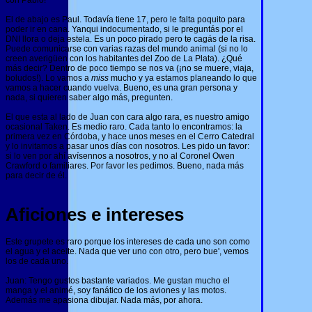
con Pablo!
El de abajo es Paul. Todavía tiene 17, pero le falta poquito para
poder ir en cana. Yanqui indocumentado, si le preguntás por el
DNI llora o deja estela. Es un poco pirado pero te cagás de la risa.
Puede comunicarse con varias razas del mundo animal (si no lo
creen averigüen con los habitantes del Zoo de La Plata). ¿Qué
más decir? Dentro de poco tiempo se nos va (¡no se muere, viaja,
boludos!). Lo vamos a
miss
mucho y ya estamos planeando lo que
vamos a hacer cuando vuelva. Bueno, es una gran persona y
nada, si quieren saber algo más, pregunten.
El que esta al lado de Juan con cara algo rara, es nuestro amigo
ocasional Taken. Es medio raro. Cada tanto lo encontramos: la
primera vez en Córdoba, y hace unos meses en el Cerro Catedral
y lo invitamos a pasar unos días con nosotros. Les pido un favor:
si lo ven por ahí avísennos a nosotros, y no al Coronel Owen
Crawford o familiares. Por favor les pedimos. Bueno, nada más
para decir de él.
Aficiones e intereses
Este grupete es raro porque los intereses de cada uno son como
el agua y el aceite. Nada que ver uno con otro, pero bue', vemos
los de cada uno.
Juan: Tengo gustos bastante variados. Me gustan mucho el
manga y el animé, soy fanático de los aviones y las motos.
Además me apasiona dibujar. Nada más, por ahora.