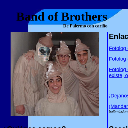
Band of Brothers
De Palermo con cariño
Enla
Fotolog
Fotolog
Fotolog 
existe, o
¡Dejano
¡Mandan
bofbmissio