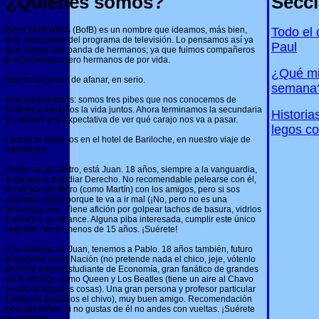
¿Quiénes somos?
Secc
Band of Brothers (BofB) es un nombre que ideamos, más bien,
Todo el
que choreamos del programa de televisión. Lo pensamos así ya
Paul
que somos una banda de hermanos; ya que fuimos compañeros
por un tiempo, pero hermanos de por vida.
¿Qué mi
Bueno, dejemos de afanar, en serio.
semana
Nos presentamos: somos tres pibes que nos conocemos de
enanos y pasamos la vida juntos. Ahora terminamos la secundaria
Historia
y estamos a la expectativa de ver qué carajo nos va a pasar.
legos c
La foto la sacamos en el hotel de Bariloche, en nuestro viaje de
egresados.
Arriba, en el centro, está Juan. 18 años, siempre a la vanguardia,
aspirante a estudiar Derecho. No recomendable pelearse con él,
es un tipo de fierro (como Martín) con los amigos, pero si sos
enemigo rajale porque te va a ir mal (¡No, pero no es una
amenaza, eh!). Tiene afición por golpear tachos de basura, vidrios
y afines a su alcance. Alguna piba interesada, cumplir este único
requisito: tener menos de 15 años. ¡Suérete!
A la derecha de Juan, tenemos a Pablo. 18 años también, futuro
presidente de la Nación (no pretende nada el chico, jeje, vótenlo
eh). Por ahora estudiante de Economía, gran fanático de grandes
de la musica, como Queen y Los Beatles (tiene un aire al Chavo
Fucks en algunas cosas). Una gran persona y profesor particular
(después pasamos el chivo), muy buen amigo. Recomendación
para las niñas: si no gustas de él no andes con vueltas. ¡Suérete