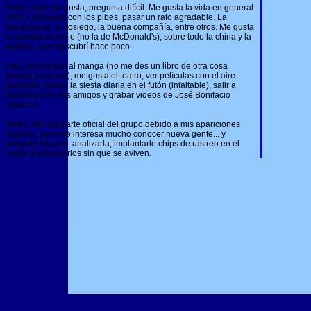
Pablo: Qué me gusta, pregunta difícil. Me gusta la vida en general.
Salir a boludear con los pibes, pasar un rato agradable. La
tranquilidad, el sosiego, la buena compañía, entre otros. Me gusta
la comida en serio (no la de McDonald's), sobre todo la china y la
asiática, que descubrí hace poco.
Paul: Aficionado al manga (no me des un libro de otra cosa
porque no lo leo), me gusta el teatro, ver películas con el aire
prendido, dormir la siesta diaria en el futón (infaltable), salir a
boludear con mis amigos y grabar videos de José Bonifacio
(interna).
Taken: No soy parte oficial del grupo debido a mis apariciones
fugaces, pero me interesa mucho conocer nueva gente... y
después llevarla, analizarla, implantarle chips de rastreo en el
bocho y devolverlos sin que se aviven.