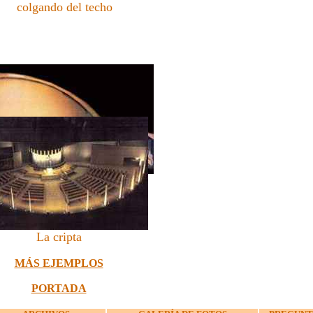
colgando del techo
La capilla de la Eucaristía.
 la izquierda puede verse el
el sagrario de piedra negra.
La cripta
MÁS EJEMPLOS
PORTADA