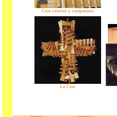
Cruz exterior y campanario
A
La Cruz
a
a
a