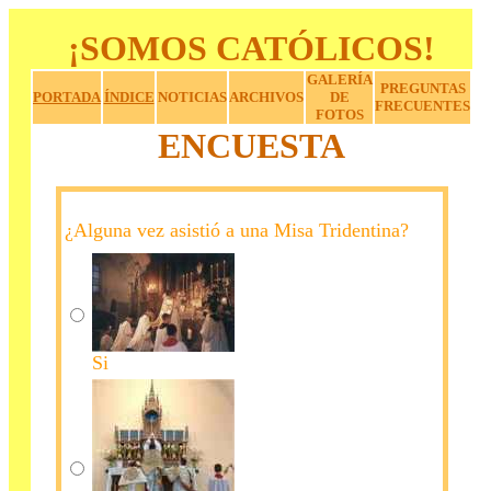
¡SOMOS CATÓLICOS!
GALERÍA
PREGUNTAS
PORTADA
ÍNDICE
NOTICIAS
ARCHIVOS
DE
FRECUENTES
FOTOS
ENCUESTA
a
a
¿Alguna vez asistió a una Misa Tridentina?
Si