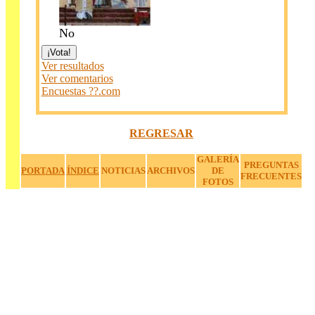
No
Ver resultados
Ver comentarios
Encuestas ??.com
a
REGRESAR
a
GALERÍA
PREGUNTAS
PORTADA
ÍNDICE
NOTICIAS
ARCHIVOS
DE
FRECUENTES
FOTOS