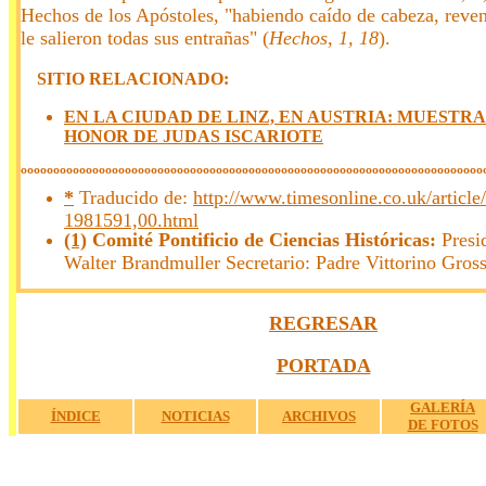
Hechos de los Apóstoles, "habiendo caído de cabeza, reve
le salieron todas sus entrañas" (
Hechos, 1, 18
).
SITIO RELACIONADO:
EN LA CIUDAD DE LINZ, EN AUSTRIA: MUESTRA
HONOR DE JUDAS ISCARIOTE
ººººººººººººººººººººººººººººººººººººººººººººººººººººººººººººººººººººººº
*
Traducido de:
http://www.timesonline.co.uk/article
1981591,00.html
(1)
Comité Pontificio de Ciencias Históricas:
Presi
Walter Brandmuller Secretario: Padre Vittorino Gross
a
REGRESAR
a
PORTADA
a
GALERÍA
ÍNDICE
NOTICIAS
ARCHIVOS
DE FOTOS