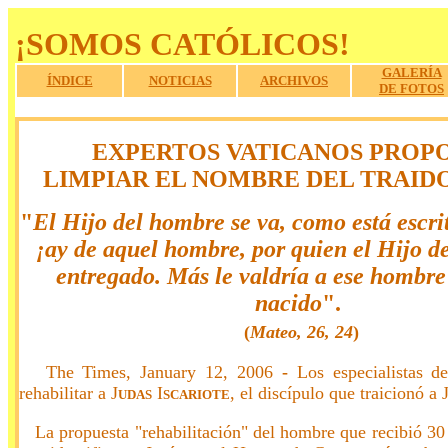
¡SOMOS CATÓLICOS!
GALERÍA
ÍNDICE
NOTICIAS
ARCHIVOS
DE FOTOS
a
.
EXPERTOS VATICANOS PROP
LIMPIAR EL
NOMBRE DEL TRAIDO
"
El Hijo del hombre se va, como está escrit
¡ay
de aquel hombre, por quien el Hijo d
entregado.
Más le valdría a ese hombre
nacido
".
(
Mateo, 26, 24
)
The Times, January 12, 2006
-
Los especialistas d
rehabilitar a
J
I
, el discípulo que traicionó a
UDAS
SCARIOTE
La propuesta "rehabilitación" del hombre que recibió 30