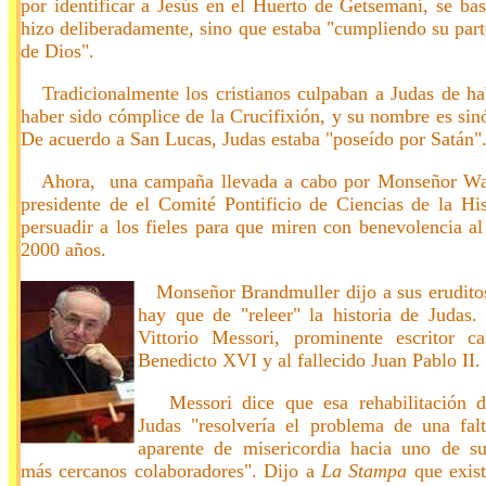
por identificar a Jesús en el Huerto de Getsemaní, se ba
hizo deliberadamente, sino que estaba "cumpliendo su part
de Dios".
Tradicionalmente los cristianos culpaban a Judas de h
haber sido cómplice de la Crucifixión, y su nombre es sin
De acuerdo a San Lucas, Judas estaba "poseído por Satán"
Ahora, una campaña llevada a cabo por Monseñor Wal
presidente de el Comité Pontificio de Ciencias de la Hi
persuadir a los fieles para que miren con benevolencia al
2000 años.
Monseñor Brandmuller dijo a sus erudit
hay que de "releer" la historia de Juda
Vittorio Messori, prominente escritor c
Benedicto XVI y al fallecido Juan Pablo II.
Messori dice que esa rehabilitación 
Judas "resolvería el problema de una fal
aparente de misericordia hacia uno de su
más cercanos colaboradores". Dijo a
La Stampa
que exist