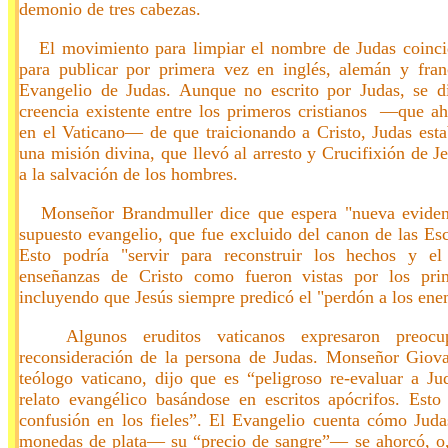
demonio de tres cabezas.
El movimiento para limpiar el nombre de Judas coincid
para publicar por primera vez en inglés, alemán y fran
Evangelio de Judas. Aunque no escrito por Judas, se di
creencia existente entre los primeros cristianos —que a
en el Vaticano— de que traicionando a Cristo, Judas es
una misión divina, que llevó al arresto y Crucifixión de Je
a la salvación de los hombres.
Monseñor Brandmuller dice que espera "nueva evidenci
supuesto evangelio, que fue excluido del canon de las Esc
Esto podría "servir para reconstruir los hechos y el
enseñanzas de Cristo como fueron vistas por los prime
incluyendo que Jesús siempre predicó el "perdón a los ene
Algunos eruditos vaticanos expresaron preocup
reconsideración de la persona de Judas. Monseñor Giov
teólogo vaticano, dijo que es “peligroso re-evaluar a Ju
relato evangélico basándose en escritos apócrifos. Esto
confusión en los fieles”. El Evangelio cuenta cómo Juda
monedas de plata— su “precio de sangre”— se ahorcó, o,