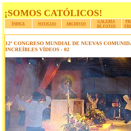
¡SOMOS CATÓLICOS!
GALERÍA
PR
ÍNDICE
NOTICIAS
ARCHIVOS
DE FOTOS
FR
a
.
12º CONGRESO MUNDIAL DE NUEVAS COMUNID
INCREÍBLES VÍDEOS - 02