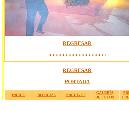
REGRESAR
¡¡¡¡¡¡¡¡¡¡¡¡¡¡¡¡¡¡¡¡¡¡¡¡¡¡¡¡¡¡¡¡¡¡¡¡¡¡¡¡
.
a
REGRESAR
a
PORTADA
a
GALERÍA
PR
ÍNDICE
NOTICIAS
ARCHIVOS
DE FOTOS
FR