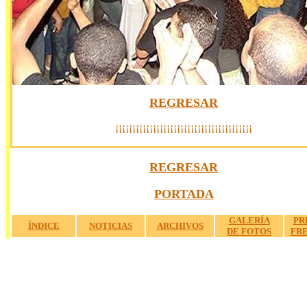
REGRESAR
¡¡¡¡¡¡¡¡¡¡¡¡¡¡¡¡¡¡¡¡¡¡¡¡¡¡¡¡¡¡¡¡¡¡¡¡¡¡¡¡
.
a
REGRESAR
a
PORTADA
a
GALERÍA
PR
ÍNDICE
NOTICIAS
ARCHIVOS
DE FOTOS
FR