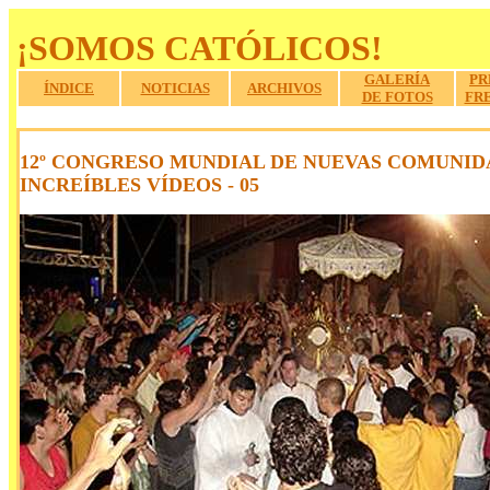
¡SOMOS CATÓLICOS!
GALERÍA
PR
ÍNDICE
NOTICIAS
ARCHIVOS
DE FOTOS
FR
a
.
12º CONGRESO MUNDIAL DE NUEVAS COMUNID
INCREÍBLES VÍDEOS - 05